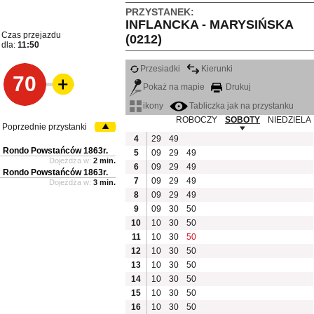
PRZYSTANEK:
INFLANCKA - MARYSIŃSKA
Czas przejazdu
(0212)
dla:
11:50
Przesiadki
Kierunki
70
Pokaż na mapie
Drukuj
ikony
Tabliczka jak na przystanku
ROBOCZY
SOBOTY
NIEDZIELA
Poprzednie przystanki
4
29
49
Rondo Powstańców 1863r.
5
09
29
49
Dojeżdża w:
2 min.
6
09
29
49
Rondo Powstańców 1863r.
7
09
29
49
Dojeżdża w:
3 min.
8
09
29
49
9
09
30
50
10
10
30
50
11
10
30
50
12
10
30
50
13
10
30
50
14
10
30
50
15
10
30
50
16
10
30
50