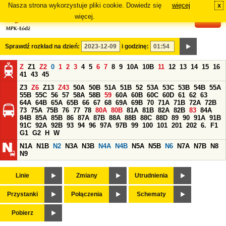
Nasza strona wykorzystuje pliki cookie. Dowiedz się
więcej
x
#
więcej.
Sprawdź rozkład na dzień:
i godzinę:
Z
Z1
Z2
0
1
2
3
4
5
6
7
8
9
10A
10B
11
12
13
14
15
16
41
43
45
Z3
Z6
Z13
Z43
50A
50B
51A
51B
52
53A
53C
53B
54B
55A
55B
55C
56
57
58A
58B
59
60A
60B
60C
60D
61
62
63
64A
64B
65A
65B
66
67
68
69A
69B
70
71A
71B
72A
72B
73
75A
75B
76
77
78
80A
80B
81A
81B
82A
82B
83
84A
84B
85A
85B
86
87A
87B
88A
88B
88C
88D
89
90
91A
91B
91C
92A
92B
93
94
96
97A
97B
99
100
101
201
202
6.
F1
G1
G2
H
W
N1A
N1B
N2
N3A
N3B
N4A
N4B
N5A
N5B
N6
N7A
N7B
N8
N9
Linie
Zmiany
Utrudnienia
Przystanki
Połączenia
Schematy
Pobierz