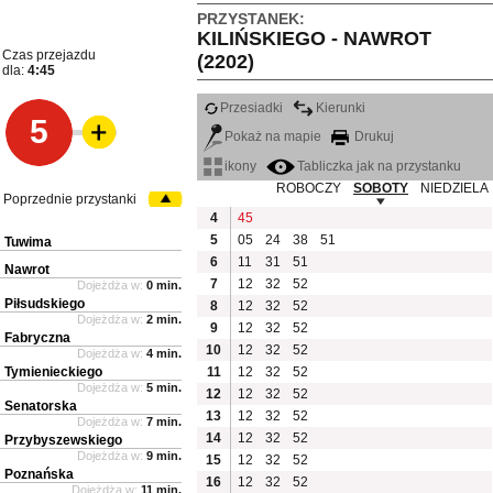
PRZYSTANEK:
KILIŃSKIEGO - NAWROT
Czas przejazdu
(2202)
dla:
4:45
Przesiadki
Kierunki
5
Pokaż na mapie
Drukuj
ikony
Tabliczka jak na przystanku
ROBOCZY
SOBOTY
NIEDZIELA
Poprzednie przystanki
4
45
5
05
24
38
51
Tuwima
6
11
31
51
Nawrot
7
12
32
52
Dojeżdża w:
0 min.
Piłsudskiego
8
12
32
52
Dojeżdża w:
2 min.
9
12
32
52
Fabryczna
10
12
32
52
Dojeżdża w:
4 min.
Tymienieckiego
11
12
32
52
Dojeżdża w:
5 min.
12
12
32
52
Senatorska
13
12
32
52
Dojeżdża w:
7 min.
14
12
32
52
Przybyszewskiego
Dojeżdża w:
9 min.
15
12
32
52
Poznańska
16
12
32
52
Dojeżdża w:
11 min.