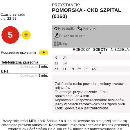
PRZYSTANEK:
POMORSKA - CKD SZPITAL
Czas przejazdu
(0160)
dla:
22:59
Przesiadki
Kierunki
5
Pokaż na mapie
ikony
ROBOCZY
SOBOTY
NIEDZIELA
Poprzednie przystanki
0
04
Telefoniczna Zajezdnia
22
59
Dojeżdża w:
2 min.
23
11
19
25
39
45
ET-1
Dojeżdża w:
5 min.
Zakłócenia ruchu powodują zmiany czasów
odjazdów
Tolerancja: przyspieszenie - 1 min.
opóźnienie - do 4 min.
Kopiowanie i rozpowszechnianie rozkładów
jazdy w celach zarobkowych bez zgody MPK
Łódź Spółka z o.o jest zabronione.
Wszystkie treści MPK-Łódź Spółka z o.o. opublikowane na niniejszej stronie są
chronione prawem autorskim. Kopiowanie i rozpowszechnianie ich bez pisemnej
zgody MPK-Łódź Spółka z o.o. dla celów innych niż potrzeby własne jest