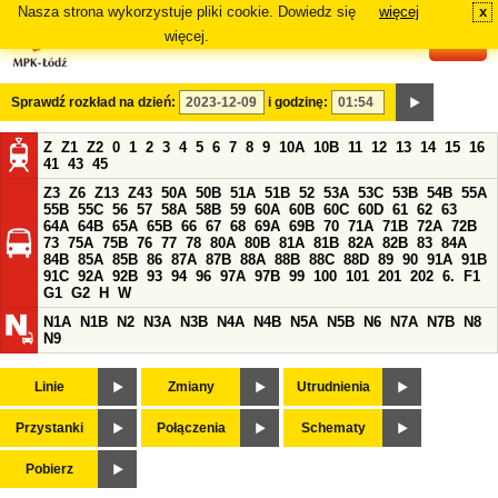
Nasza strona wykorzystuje pliki cookie. Dowiedz się
więcej
x
#
więcej.
Sprawdź rozkład na dzień:
i godzinę:
Z
Z1
Z2
0
1
2
3
4
5
6
7
8
9
10A
10B
11
12
13
14
15
16
41
43
45
Z3
Z6
Z13
Z43
50A
50B
51A
51B
52
53A
53C
53B
54B
55A
55B
55C
56
57
58A
58B
59
60A
60B
60C
60D
61
62
63
64A
64B
65A
65B
66
67
68
69A
69B
70
71A
71B
72A
72B
73
75A
75B
76
77
78
80A
80B
81A
81B
82A
82B
83
84A
84B
85A
85B
86
87A
87B
88A
88B
88C
88D
89
90
91A
91B
91C
92A
92B
93
94
96
97A
97B
99
100
101
201
202
6.
F1
G1
G2
H
W
N1A
N1B
N2
N3A
N3B
N4A
N4B
N5A
N5B
N6
N7A
N7B
N8
N9
Linie
Zmiany
Utrudnienia
Przystanki
Połączenia
Schematy
Pobierz