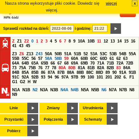
Nasza strona wykorzystuje pliki cookie. Dowiedz się
więcej
x
#
więcej.
Sprawdź rozkład na dzień:
i godzinę:
Z
Z1
Z2
0
1
2
3
4
5
6
7
8
9
10A
10B
11
12
13
14
15
16
41
43
45
Z3
Z6
Z13
Z43
50A
50B
51A
51B
52
53A
53C
53B
54B
55A
55B
55C
56
57
58A
58B
59
60A
60B
60C
60D
61
62
63
64A
64B
65A
65B
66
67
68
69A
69B
70
71A
71B
72A
72B
73
75A
75B
76
77
78
80A
80B
81A
81B
82A
82B
83
84A
84B
85A
85B
86
87A
87B
88A
88B
88C
88D
89
90
91A
91B
91C
92A
92B
93
94
96
97A
97B
99
100
101
201
202
6.
F1
G1
G2
H
W
N1A
N1B
N2
N3A
N3B
N4A
N4B
N5A
N5B
N6
N7A
N7B
N8
N9
Linie
Zmiany
Utrudnienia
Przystanki
Połączenia
Schematy
Pobierz