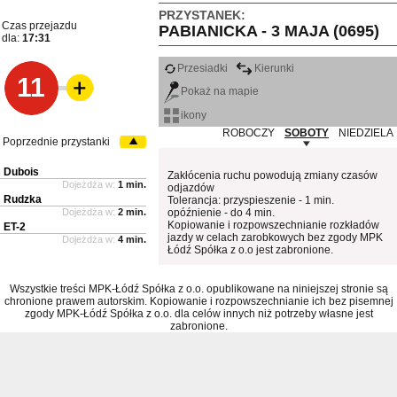
PRZYSTANEK:
Czas przejazdu
PABIANICKA - 3 MAJA (0695)
dla:
17:31
Przesiadki
Kierunki
11
Pokaż na mapie
ikony
ROBOCZY
SOBOTY
NIEDZIELA
Poprzednie przystanki
Dubois
Zakłócenia ruchu powodują zmiany czasów
Dojeżdża w:
1 min.
odjazdów
Rudzka
Tolerancja: przyspieszenie - 1 min.
Dojeżdża w:
2 min.
opóźnienie - do 4 min.
Kopiowanie i rozpowszechnianie rozkładów
ET-2
jazdy w celach zarobkowych bez zgody MPK
Dojeżdża w:
4 min.
Łódź Spółka z o.o jest zabronione.
Wszystkie treści MPK-Łódź Spółka z o.o. opublikowane na niniejszej stronie są
chronione prawem autorskim. Kopiowanie i rozpowszechnianie ich bez pisemnej
zgody MPK-Łódź Spółka z o.o. dla celów innych niż potrzeby własne jest
zabronione.