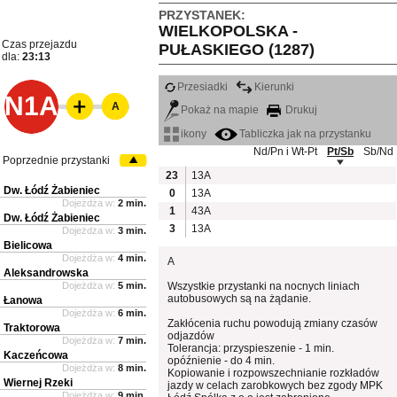
PRZYSTANEK:
WIELKOPOLSKA -
Czas przejazdu
PUŁASKIEGO (1287)
dla:
23:13
Przesiadki
Kierunki
N1A
A
Pokaż na mapie
Drukuj
ikony
Tabliczka jak na przystanku
Nd/Pn i Wt-Pt
Pt/Sb
Sb/Nd
Poprzednie przystanki
23
13A
Dw. Łódź Żabieniec
0
13A
Dojeżdża w:
2 min.
1
43A
Dw. Łódź Żabieniec
3
13A
Dojeżdża w:
3 min.
Bielicowa
Dojeżdża w:
4 min.
A
Aleksandrowska
Dojeżdża w:
5 min.
Wszystkie przystanki na nocnych liniach
autobusowych są na żądanie.
Łanowa
Dojeżdża w:
6 min.
Zakłócenia ruchu powodują zmiany czasów
Traktorowa
odjazdów
Dojeżdża w:
7 min.
Tolerancja: przyspieszenie - 1 min.
Kaczeńcowa
opóźnienie - do 4 min.
Dojeżdża w:
8 min.
Kopiowanie i rozpowszechnianie rozkładów
Wiernej Rzeki
jazdy w celach zarobkowych bez zgody MPK
Dojeżdża w:
9 min.