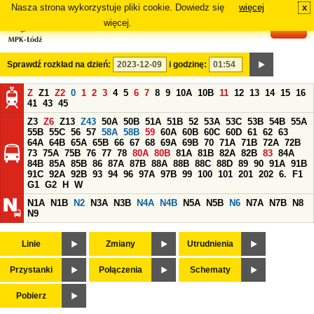
Nasza strona wykorzystuje pliki cookie. Dowiedz się
więcej
x
#
więcej.
Sprawdź rozkład na dzień:
i godzinę:
Z
Z1
Z2
0
1
2
3
4
5
6
7
8
9
10A
10B
11
12
13
14
15
16
41
43
45
Z3
Z6
Z13
Z43
50A
50B
51A
51B
52
53A
53C
53B
54B
55A
55B
55C
56
57
58A
58B
59
60A
60B
60C
60D
61
62
63
64A
64B
65A
65B
66
67
68
69A
69B
70
71A
71B
72A
72B
73
75A
75B
76
77
78
80A
80B
81A
81B
82A
82B
83
84A
84B
85A
85B
86
87A
87B
88A
88B
88C
88D
89
90
91A
91B
91C
92A
92B
93
94
96
97A
97B
99
100
101
201
202
6.
F1
G1
G2
H
W
N1A
N1B
N2
N3A
N3B
N4A
N4B
N5A
N5B
N6
N7A
N7B
N8
N9
Linie
Zmiany
Utrudnienia
Przystanki
Połączenia
Schematy
Pobierz