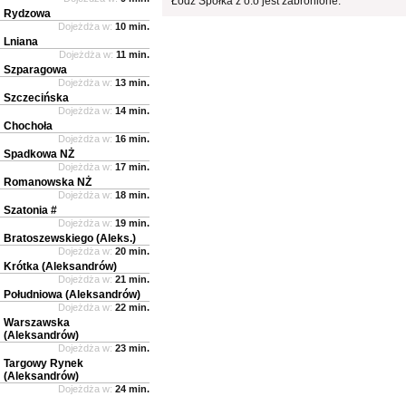
Łódź Spółka z o.o jest zabronione.
Rydzowa
Dojeżdża w:
10 min.
Lniana
Dojeżdża w:
11 min.
Szparagowa
Dojeżdża w:
13 min.
Szczecińska
Dojeżdża w:
14 min.
Chochoła
Dojeżdża w:
16 min.
Spadkowa NŻ
Dojeżdża w:
17 min.
Romanowska NŻ
Dojeżdża w:
18 min.
Szatonia #
Dojeżdża w:
19 min.
Bratoszewskiego (Aleks.)
Dojeżdża w:
20 min.
Krótka (Aleksandrów)
Dojeżdża w:
21 min.
Południowa (Aleksandrów)
Dojeżdża w:
22 min.
Warszawska
(Aleksandrów)
Dojeżdża w:
23 min.
Targowy Rynek
(Aleksandrów)
Dojeżdża w:
24 min.