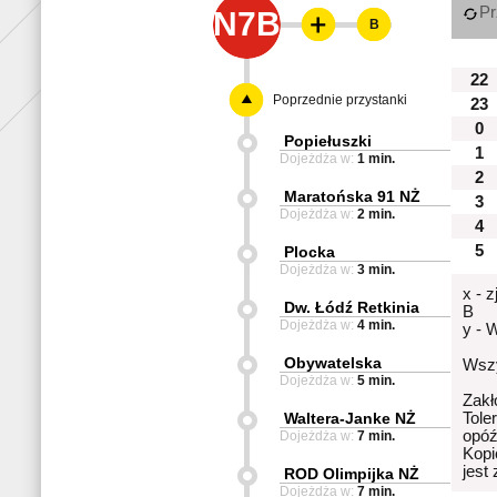
Pr
N7B
B
22
Poprzednie przystanki
23
0
Popiełuszki
1
Dojeżdża w:
1 min.
2
Maratońska 91 NŻ
3
Dojeżdża w:
2 min.
4
5
Plocka
Dojeżdża w:
3 min.
x - 
Dw. Łódź Retkinia
B
Dojeżdża w:
4 min.
y - 
Obywatelska
Wszy
Dojeżdża w:
5 min.
Zakł
Waltera-Janke NŻ
Tole
opóź
Dojeżdża w:
7 min.
Kopi
jest
ROD Olimpijka NŻ
Dojeżdża w:
7 min.