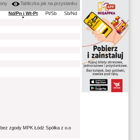
kony
Tabliczka jak na przystanku
Nd/Pn i Wt-Pt
Pt/Sb
Sb/Nd
 bez zgody MPK Łódź Spółka z o.o