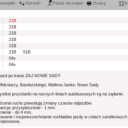
zesiadki
Kierunki
Pokaż na mapie
Drukuj
i
21B
21B
21B
21B
21B
21B
51B
04x
04x
zjazd po trasie ZAJ.NOWE SADY
Włókniarzy, Bandurskiego, Waltera-Janke, Nowe Sady
stkie przystanki na nocnych liniach autobusowych są na żądanie.
ócenia ruchu powodują zmiany czasów odjazdów
rancja: przyspieszenie - 1 min.
nienie - do 4 min.
owanie i rozpowszechnianie rozkładów jazdy w celach zarobkowych
 zabronione.