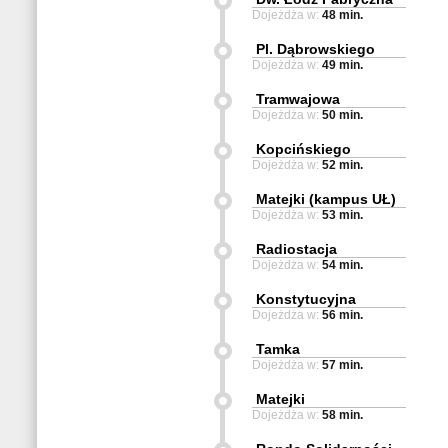
Dojeżdża w:
48 min.
Pl. Dąbrowskiego
Dojeżdża w:
49 min.
Tramwajowa
Dojeżdża w:
50 min.
Kopcińskiego
Dojeżdża w:
52 min.
Matejki (kampus UŁ)
Dojeżdża w:
53 min.
Radiostacja
Dojeżdża w:
54 min.
Konstytucyjna
Dojeżdża w:
56 min.
Tamka
Dojeżdża w:
57 min.
Matejki
Dojeżdża w:
58 min.