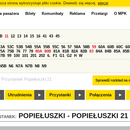
sza strona wykorzystuje pliki cookie. Dowiedz się więcej.
więcej
a pasażera
Bilety
Komunikaty
Reklama
Przetargi
O MPK
0B
11
12
13
14
15
16
41
43
45
53A
53C
53B
54B
55A
55B
55C
56
57
58A
58B
59
60A
60B
60C
60
75A
75B
76
77
78
80A
80B
81A
81B
82A
82B
83
84A
84B
85A
85B
97B
99
100
101
201
202
6.
F1
G1
G2
H
W
N5B
N6
N7A
N7B
N8
N9
Przystanek Popiełuszki 21
Sprawdź rozkład na d
Utrudnienia
Przystanki
Połączenia
POPIEŁUSZKI - POPIEŁUSZKI 21 
STANEK: