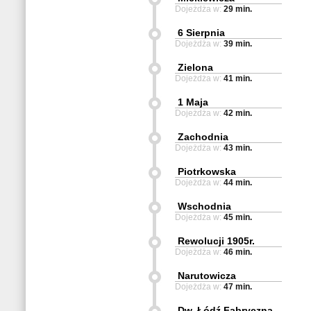
Dojeżdża w:
29 min.
6 Sierpnia
Dojeżdża w:
39 min.
Zielona
Dojeżdża w:
41 min.
1 Maja
Dojeżdża w:
42 min.
Zachodnia
Dojeżdża w:
43 min.
Piotrkowska
Dojeżdża w:
44 min.
Wschodnia
Dojeżdża w:
45 min.
Rewolucji 1905r.
Dojeżdża w:
46 min.
Narutowicza
Dojeżdża w:
47 min.
Dw. Łódź Fabryczna