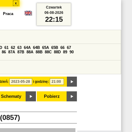
x
Czwartek
06-08-2026
Praca
22:15
D
61
62
63
64A
64B
65A
65B
66
67
86
87A
87B
88A
88B
88C
88D
89
90
zień:
i godzinę:
Schematy
Pobierz
(0857)