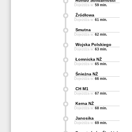
Rondo Solidarności
Dojeżdża w:
59 min.
Źródłowa
Dojeżdża w:
61 min.
Smutna
Dojeżdża w:
62 min.
Wojska Polskiego
Dojeżdża w:
63 min.
Łomnicka NŻ
Dojeżdża w:
65 min.
Śnieżna NŻ
Dojeżdża w:
66 min.
CH M1
Dojeżdża w:
67 min.
Kerna NŻ
Dojeżdża w:
68 min.
Janosika
Dojeżdża w:
69 min.