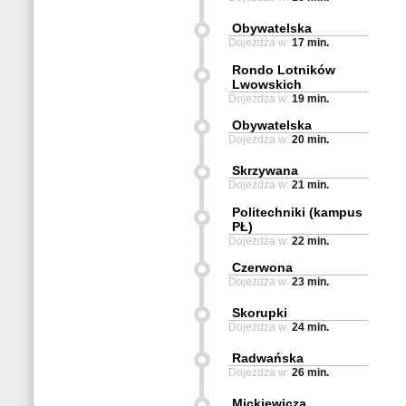
Obywatelska
Dojeżdża w:
17 min.
Rondo Lotników
Lwowskich
Dojeżdża w:
19 min.
Obywatelska
Dojeżdża w:
20 min.
Skrzywana
Dojeżdża w:
21 min.
Politechniki (kampus
PŁ)
Dojeżdża w:
22 min.
Czerwona
Dojeżdża w:
23 min.
Skorupki
Dojeżdża w:
24 min.
Radwańska
Dojeżdża w:
26 min.
Mickiewicza