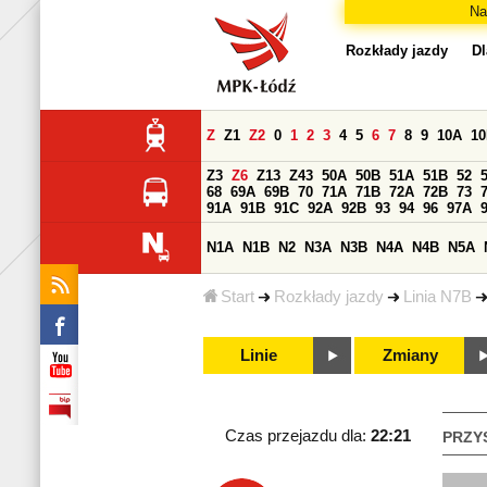
Na
Rozkłady jazdy
Dl
Z
Z1
Z2
0
1
2
3
4
5
6
7
8
9
10A
1
Z3
Z6
Z13
Z43
50A
50B
51A
51B
52
68
69A
69B
70
71A
71B
72A
72B
73
91A
91B
91C
92A
92B
93
94
96
97A
N1A
N1B
N2
N3A
N3B
N4A
N4B
N5A
Start
Rozkłady jazdy
Linia N7B
Linie
Zmiany
Czas przejazdu dla:
22:21
PRZY