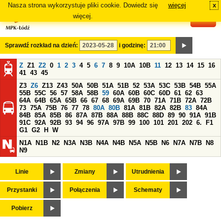
Nasza strona wykorzystuje pliki cookie. Dowiedz się
więcej
x
#
więcej.
Sprawdź rozkład na dzień:
i godzinę:
Z
Z1
Z2
0
1
2
3
4
5
6
7
8
9
10A
10B
11
12
13
14
15
16
41
43
45
Z3
Z6
Z13
Z43
50A
50B
51A
51B
52
53A
53C
53B
54B
55A
55B
55C
56
57
58A
58B
59
60A
60B
60C
60D
61
62
63
64A
64B
65A
65B
66
67
68
69A
69B
70
71A
71B
72A
72B
73
75A
75B
76
77
78
80A
80B
81A
81B
82A
82B
83
84A
84B
85A
85B
86
87A
87B
88A
88B
88C
88D
89
90
91A
91B
91C
92A
92B
93
94
96
97A
97B
99
100
101
201
202
6.
F1
G1
G2
H
W
N1A
N1B
N2
N3A
N3B
N4A
N4B
N5A
N5B
N6
N7A
N7B
N8
N9
Linie
Zmiany
Utrudnienia
Przystanki
Połączenia
Schematy
Pobierz