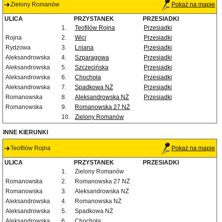
Zielony Romanów
Pokaż na mapie
ULICA
PRZYSTANEK
PRZESIADKI
1.
Teofilów Rojna
Przesiadki
Rojna
2.
Wici
Przesiadki
Rydzowa
3.
Lniana
Przesiadki
Aleksandrowska
4.
Szparagowa
Przesiadki
Aleksandrowska
5.
Szczecińska
Przesiadki
Aleksandrowska
6.
Chochoła
Przesiadki
Aleksandrowska
7.
Spadkowa NŻ
Przesiadki
Romanowska
8.
Aleksandrowska NŻ
Przesiadki
Romanowska
9.
Romanowska 27 NŻ
10.
Zielony Romanów
INNE KIERUNKI
Teofilów Rojna
Pokaż na mapie
ULICA
PRZYSTANEK
PRZESIADKI
1.
Zielony Romanów
Romanowska
2.
Romanowska 27 NŻ
Romanowska
3.
Aleksandrowska NŻ
Aleksandrowska
4.
Romanowska NŻ
Aleksandrowska
5.
Spadkowa NŻ
Aleksandrowska
6.
Chochoła