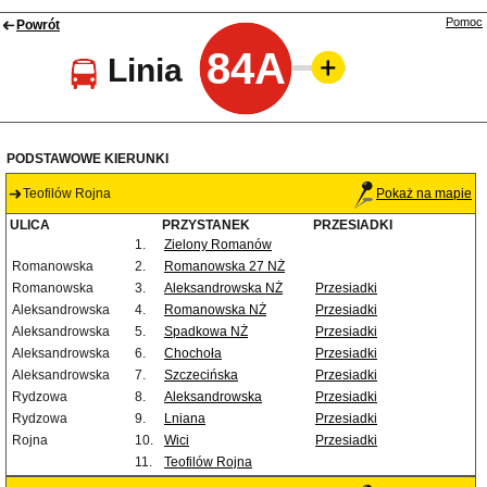
Pomoc
Powrót
84A
Linia
PODSTAWOWE KIERUNKI
Teofilów Rojna
Pokaż na mapie
ULICA
PRZYSTANEK
PRZESIADKI
1.
Zielony Romanów
Romanowska
2.
Romanowska 27 NŻ
Romanowska
3.
Aleksandrowska NŻ
Przesiadki
Aleksandrowska
4.
Romanowska NŻ
Przesiadki
Aleksandrowska
5.
Spadkowa NŻ
Przesiadki
Aleksandrowska
6.
Chochoła
Przesiadki
Aleksandrowska
7.
Szczecińska
Przesiadki
Rydzowa
8.
Aleksandrowska
Przesiadki
Rydzowa
9.
Lniana
Przesiadki
Rojna
10.
Wici
Przesiadki
11.
Teofilów Rojna