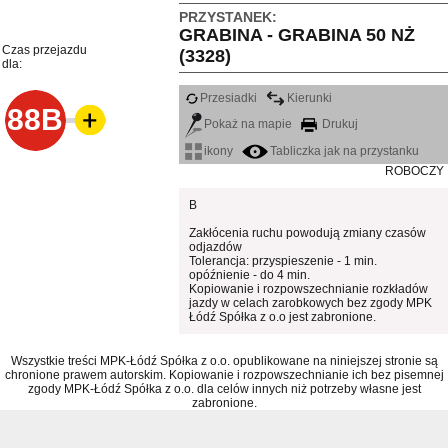
PRZYSTANEK:
GRABINA - GRABINA 50 NŻ
Czas przejazdu
(3328)
dla:
Przesiadki
Kierunki
88B
Pokaż na mapie
Drukuj
ikony
Tabliczka jak na przystanku
ROBOCZY
B
Zakłócenia ruchu powodują zmiany czasów
odjazdów
Tolerancja: przyspieszenie - 1 min.
opóźnienie - do 4 min.
Kopiowanie i rozpowszechnianie rozkładów
jazdy w celach zarobkowych bez zgody MPK
Łódź Spółka z o.o jest zabronione.
Wszystkie treści MPK-Łódź Spółka z o.o. opublikowane na niniejszej stronie są
chronione prawem autorskim. Kopiowanie i rozpowszechnianie ich bez pisemnej
zgody MPK-Łódź Spółka z o.o. dla celów innych niż potrzeby własne jest
zabronione.