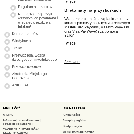
więcej
Regulamin i przepisy
Biletomaty na przystankach
Nie bądź gapą - czyli
wszystko, co powinieneś
W automatach można zapłacić za bilety
wiedzieć o jeździe z
kartami płatniczymi (w tym zbliżeniowymi
biletem!
MasterCard PayPass, Maestro PayPass
oraz Visa PayWave) i za pomocą
Kontrola biletów
BLIKA...
Windykacja
więcej
125lat
Przewóz psa, wózka
dziecięcego i inwalidzkiego
Archiwum
Przewóz rowerów
Akademia Miejskiego
Podróżnika
ANKIETA!
MPK Łódź
Dla Pasażera
O MPK
Aktualności
Informacja o realizowanej
Przepisy ogólne
strategii podatkowej
Bilety i taryfa
ZAKUP 36 AUTOBUSÓW
Mapki komunikacyjne
ELEKTRYCZNYCH