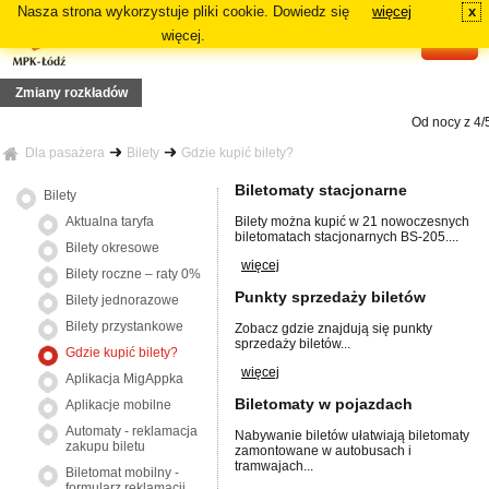
Nasza strona wykorzystuje pliki cookie. Dowiedz się
więcej
x
#
więcej.
Zmiany rozkładów
Od nocy z 4/5
 Z13
ia 19 lipca 2026r. (niedziela), zmiana tras linii 73, 81A, 81B, N5A, N5B
Dla pasażera
Bilety
Gdzie kupić bilety?
azdy linii: 70, 72A, 72B
a 12 lipca 2026r. (niedziela), zmiana tras linii 87A, 87B
Od dnia 12
Biletomaty stacjonarne
Bilety
wania linii 18 i 54A
trasie podstawowej danej linii: 64A, 84A, 88B i 91A
Aktualna taryfa
Bilety można kupić w 21 nowoczesnych
5, 16
biletomatach stacjonarnych BS-205....
a 29 czerwca 2026r. (poniedziałek), zmiana tras linii: 2, 3, 6, 7, 11
Bilety okresowe
więcej
Bilety roczne – raty 0%
Punkty sprzedaży biletów
Bilety jednorazowe
Bilety przystankowe
Zobacz gdzie znajdują się punkty
sprzedaży biletów...
Gdzie kupić bilety?
więcej
Aplikacja MigAppka
Biletomaty w pojazdach
Aplikacje mobilne
Automaty - reklamacja
Nabywanie biletów ułatwiają biletomaty
zakupu biletu
zamontowane w autobusach i
tramwajach...
Biletomat mobilny -
formularz reklamacji