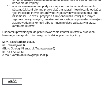
wezwania do zapłaty.
W razie niewniesienia opłaty na miejscu i nieokazania dokumentu
tożsamości, kontroler ma prawo ująć pasażera i niezwłocznie oddać w
ręce Policji lub innych organów porządkowych w celu ustalenia jego
tożsamości. Do czasu przybycia funkcjonariusza Policji lub innych
organów porządkowych, pasażer jest zobowiązany pozostać w miejscu
przeprowadzania kontroli albo w innym miejscu wskazanym przez
kontrolera biletów.
Osobami uprawnionymi do przeprowadzania kontroli biletów w środkach
lokalnego transportu zbiorowego w Łodzi są pracownicy firmy:
MPK- Łódź Spółka z o. o.
ul. Tramwajowa 6
(Biuro Obsługi Klienta: ul. Tramwajowa 6)
tel. 42 672 13 43
e-mail: kontrolabiletow@mpk.lodz.pl
WRÓĆ