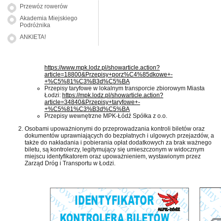
Przewóz rowerów
Akademia Miejskiego
Podróżnika
ANKIETA!
https://www.mpk.lodz.pl/showarticle.action?
article=18800&Przepisy+porz%C4%85dkowe+-
+%C5%81%C3%B3d%C5%BA
Przepisy taryfowe w lokalnym transporcie zbiorowym Miasta
Łodzi:
https://mpk.lodz.pl/showarticle.action?
article=34840&Przepisy+taryfowe+-
+%C5%81%C3%B3d%C5%BA
Przepisy wewnętrzne MPK-Łódź Spółka z o.o.
Osobami upoważnionymi do przeprowadzania kontroli biletów oraz
dokumentów uprawniających do bezpłatnych i ulgowych przejazdów, a
także do nakładania i pobierania opłat dodatkowych za brak ważnego
biletu, są kontrolerzy, legitymujący się umieszczonym w widocznym
miejscu identyfikatorem oraz upoważnieniem, wystawionym przez
Zarząd Dróg i Transportu w Łodzi.