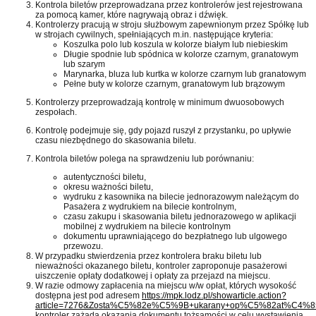
Kontrola biletów przeprowadzana przez kontrolerów jest rejestrowana
za pomocą kamer, które nagrywają obraz i dźwięk.
Kontrolerzy pracują w stroju służbowym zapewnionym przez Spółkę lub
w strojach cywilnych, spełniających m.in. następujące kryteria:
Koszulka polo lub koszula w kolorze białym lub niebieskim
Długie spodnie lub spódnica w kolorze czarnym, granatowym
lub szarym
Marynarka, bluza lub kurtka w kolorze czarnym lub granatowym
Pełne buty w kolorze czarnym, granatowym lub brązowym
Kontrolerzy przeprowadzają kontrolę w minimum dwuosobowych
zespołach.
Kontrolę podejmuje się, gdy pojazd ruszył z przystanku, po upływie
czasu niezbędnego do skasowania biletu.
Kontrola biletów polega na sprawdzeniu lub porównaniu:
autentyczności biletu,
okresu ważności biletu,
wydruku z kasownika na bilecie jednorazowym należącym do
Pasażera z wydrukiem na bilecie kontrolnym,
czasu zakupu i skasowania biletu jednorazowego w aplikacji
mobilnej z wydrukiem na bilecie kontrolnym
dokumentu uprawniającego do bezpłatnego lub ulgowego
przewozu.
W przypadku stwierdzenia przez kontrolera braku biletu lub
nieważności okazanego biletu, kontroler zaproponuje pasażerowi
uiszczenie opłaty dodatkowej i opłaty za przejazd na miejscu.
W razie odmowy zapłacenia na miejscu w/w opłat, których wysokość
dostępna jest pod adresem
https://mpk.lodz.pl/showarticle.action?
article=7276&Zosta%C5%82e%C5%9B+ukarany+op%C5%82at%C4%8
kontroler zażąda okazania dokumentu tożsamości w celu wystawienia