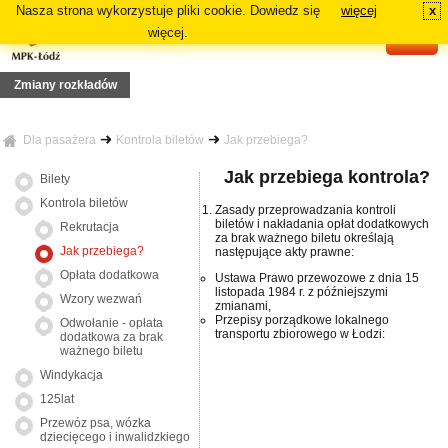
Nasza strona wykorzystuje pliki cookie. Dowiedz się
więcej
x
#
więcej.
Zmiany rozkładów
 linii 1
z 4/5 do nocy 7/8 sierpnia 2026r. (wt/śr - pt/sb), zmiana trasy wyjazdowej linii Z1
Dla pasażera
Kontrola biletów
Jak przebiega?
3
19 lipca 2026r. (niedziela), zmiana tras linii 73, 81A, 81B, N5A, N5B
Jak przebiega kontrola?
Bilety
dy linii: 70, 72A, 72B
12 lipca 2026r. (niedziela), zmiana tras linii 87A, 87B
Od dnia 12 li
Kontrola biletów
Zasady przeprowadzania kontroli
ia linii 18 i 54A
biletów i nakładania opłat dodatkowych
asie podstawowej danej linii: 64A, 84A, 88B i 91A
Rekrutacja
za brak ważnego biletu określają
16
Jak przebiega?
następujące akty prawne:
29 czerwca 2026r. (poniedziałek), zmiana tras linii: 2, 3, 6, 7, 11
O
Opłata dodatkowa
Ustawa Prawo przewozowe z dnia 15
listopada 1984 r. z późniejszymi
Wzory wezwań
zmianami,
Przepisy porządkowe lokalnego
Odwołanie - opłata
transportu zbiorowego w Łodzi:
dodatkowa za brak
ważnego biletu
Windykacja
125lat
Przewóz psa, wózka
dziecięcego i inwalidzkiego