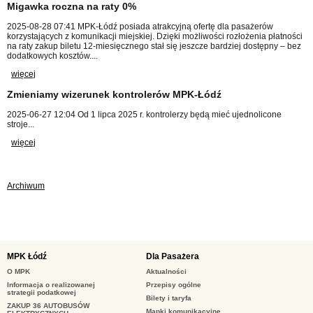
Migawka roczna na raty 0%
2025-08-28 07:41
MPK-Łódź posiada atrakcyjną ofertę dla pasażerów
korzystających z komunikacji miejskiej. Dzięki możliwości rozłożenia płatności
na raty zakup biletu 12-miesięcznego stał się jeszcze bardziej dostępny – bez
dodatkowych kosztów....
więcej
Zmieniamy wizerunek kontrolerów MPK-Łódź
2025-06-27 12:04
Od 1 lipca 2025 r. kontrolerzy będą mieć ujednolicone
stroje...
więcej
Archiwum
MPK Łódź
Dla Pasażera
O MPK
Aktualności
Informacja o realizowanej
Przepisy ogólne
strategii podatkowej
Bilety i taryfa
ZAKUP 36 AUTOBUSÓW
Mapki komunikacyjne