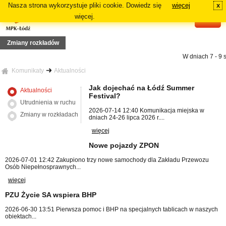
Nasza strona wykorzystuje pliki cookie. Dowiedz się
więcej
x
#
więcej.
Zmiany rozkładów
W dniach 7 - 9 si
 linii 1
 4/5 do nocy 7/8 sierpnia 2026r. (wt/śr - pt/sb), zmiana trasy wyjazdowej linii Z1
Komunikaty
Aktualności
3
19 lipca 2026r. (niedziela), zmiana tras linii 73, 81A, 81B, N5A, N5B
Jak dojechać na Łódź Summer
Aktualności
y linii: 70, 72A, 72B
Festival?
2 lipca 2026r. (niedziela), zmiana tras linii 87A, 87B
Od dnia 12 li
Utrudnienia w ruchu
ia linii 18 i 54A
2026-07-14 12:40
Komunikacja miejska w
sie podstawowej danej linii: 64A, 84A, 88B i 91A
Zmiany w rozkładach
dniach 24-26 lipca 2026 r....
16
9 czerwca 2026r. (poniedziałek), zmiana tras linii: 2, 3, 6, 7, 11
Od
więcej
Nowe pojazdy ZPON
2026-07-01 12:42
Zakupiono trzy nowe samochody dla Zakładu Przewozu
Osób Niepełnosprawnych...
więcej
PZU Życie SA wspiera BHP
2026-06-30 13:51
Pierwsza pomoc i BHP na specjalnych tablicach w naszych
obiektach...