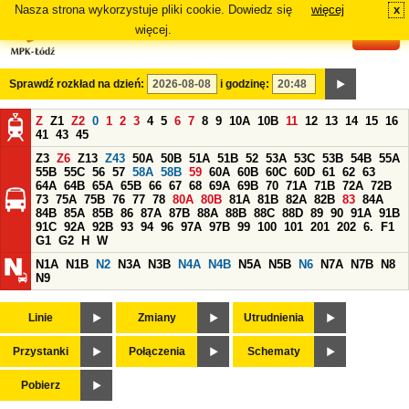
Nasza strona wykorzystuje pliki cookie. Dowiedz się
więcej
x
#
więcej.
Sprawdź rozkład na dzień:
i godzinę:
Z
Z1
Z2
0
1
2
3
4
5
6
7
8
9
10A
10B
11
12
13
14
15
16
41
43
45
Z3
Z6
Z13
Z43
50A
50B
51A
51B
52
53A
53C
53B
54B
55A
55B
55C
56
57
58A
58B
59
60A
60B
60C
60D
61
62
63
64A
64B
65A
65B
66
67
68
69A
69B
70
71A
71B
72A
72B
73
75A
75B
76
77
78
80A
80B
81A
81B
82A
82B
83
84A
84B
85A
85B
86
87A
87B
88A
88B
88C
88D
89
90
91A
91B
91C
92A
92B
93
94
96
97A
97B
99
100
101
201
202
6.
F1
G1
G2
H
W
N1A
N1B
N2
N3A
N3B
N4A
N4B
N5A
N5B
N6
N7A
N7B
N8
N9
Linie
Zmiany
Utrudnienia
Przystanki
Połączenia
Schematy
Pobierz