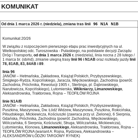
KOMUNIKAT
Od dnia 1 marca 2026 r. (niedziela), zmiana tras linii
96
N1A
N1B
Komunikat 20/26
W związku z rozpoczęciem pierwszego etapu prac inwestycyjnych na ul.
Wielkopolskiej odc. Turoszowska - Pułaskiego, na podstawie decyzji Zarządu
Dróg i Transportu,
od dnia 1 marca 2026 r.
(niedziela), linia nocna z 28 lutego /
1 marca br. (sb/nd), zmianie ulegną trasy
linii 96 i N1AB
oraz rozkłady jazdy
linii
78, 81AB, 83, 84AB i 89
.
linia 96
JANÓW – Hetmańska, Zakładowa, Książąt Polskich, Przybyszewskiego,
Śmigłego-Rydza, Kopcińskiego, Jaracza, Więckowskiego, Zachodnia (powrót:
Zachodnia, Próchnika, Rewolucji 1905 r., Sterlinga, pl. Dąbrowskiego,
Narutowicza, Kopcińskiego), Lutomierska,
Włókniarzy, Limanowskiego
,
Aleksandrowska, Traktorowa, Rojna – TEOFILÓW ROJNA
linie N1A/B
JANÓW – Hetmańska, Zakładowa, Książąt Polskich, Przybyszewskiego,
Puszkina, Maszynowa, Dw. Łódź Widzew, Maszynowa, Puszkina, Rokicińska,
Piłsudskiego, Mickiewicza, Kościuszki (zawraca przy ul. Zielonej), 6 Sierpnia,
Gdańska, Próchnika, Zachodnia (powrót: Zachodnia, Więckowskiego,
Wólczańska, 6 Sierpnia, Kościuszki, Struga, Wólczańska, Mickiewicza),
Lutomierska, Klonowa,
Limanowskiego
, Aleksandrowska, Traktorowa, Rojna –
TEOFILÓW ROJNA (wariant A: Rojna, Rydzowa, Aleksandrowska –
ALEKSANDRÓW ŁÓDZKI TARGOWY RYNEK)