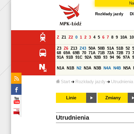
Na
Rozkłady jazdy
Dl
Z
Z1
Z2
0
1
2
3
4
5
6
7
8
9
10A
1
Z3
Z6
Z13
Z43
50A
50B
51A
51B
52
68
69A
69B
70
71A
71B
72A
72B
73
91A
91B
91C
92A
92B
93
94
96
97A
N1A
N1B
N2
N3A
N3B
N4A
N4B
N5A
Start
Rozkłady jazdy
Utrudnienia
Linie
Zmiany
Utrudnienia