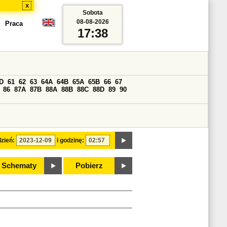
x
Sobota
08-08-2026
Praca
17:38
D
61
62
63
64A
64B
65A
65B
66
67
86
87A
87B
88A
88B
88C
88D
89
90
zień:
i godzinę:
Schematy
Pobierz