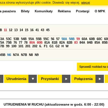
sza strona wykorzystuje pliki cookie. Dowiedz się więcej.
więcej
a pasażera
Bilety
Komunikaty
Reklama
Przetargi
O MPK
0B
11
12
13
14
15
16
41
43
45
53A
53C
53B
54B
55A
55B
55C
56
57
58A
58B
59
60A
60B
60C
60
75A
75B
76
77
78
80A
80B
81A
81B
82A
82B
83
84A
84B
85A
85B
97B
99
100
101
201
202
6.
F1
G1
G2
H
W
N5B
N6
N7A
N7B
N8
N9
Sprawdź rozkład na d
Utrudnienia
Przystanki
Połączenia
UTRUDNIENIA W RUCHU (aktualizowane w godz. 6:00 - 22:00)