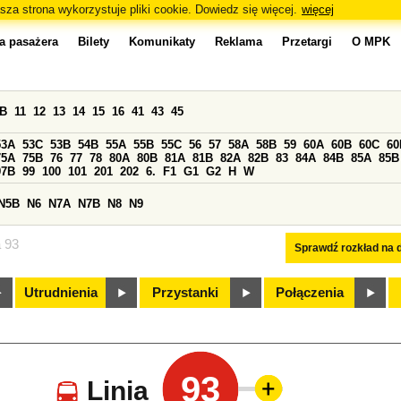
sza strona wykorzystuje pliki cookie. Dowiedz się więcej.
więcej
a pasażera
Bilety
Komunikaty
Reklama
Przetargi
O MPK
0B
11
12
13
14
15
16
41
43
45
53A
53C
53B
54B
55A
55B
55C
56
57
58A
58B
59
60A
60B
60C
60
75A
75B
76
77
78
80A
80B
81A
81B
82A
82B
83
84A
84B
85A
85B
97B
99
100
101
201
202
6.
F1
G1
G2
H
W
N5B
N6
N7A
N7B
N8
N9
a 93
Sprawdź rozkład na d
Utrudnienia
Przystanki
Połączenia
93
Linia