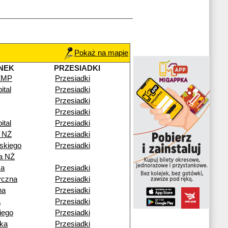
Pokaż na mapie
NEK
PRZESIADKI
CZMP
Przesiadki
ital
Przesiadki
Przesiadki
Przesiadki
ital
Przesiadki
 NŻ
Przesiadki
skiego
Przesiadki
a NŻ
ka
Przesiadki
yczna
Przesiadki
na
Przesiadki
a
Przesiadki
iego
Przesiadki
ka
Przesiadki