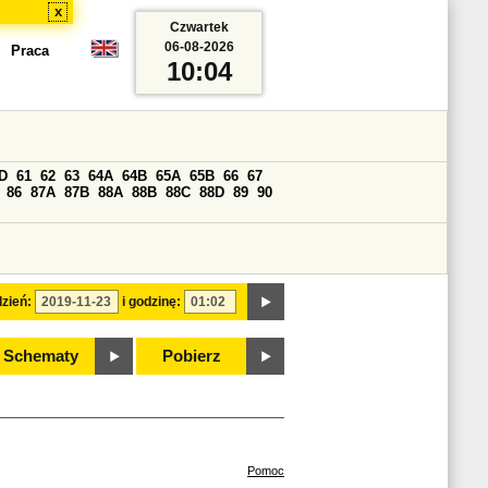
x
Czwartek
06-08-2026
Praca
10:04
D
61
62
63
64A
64B
65A
65B
66
67
86
87A
87B
88A
88B
88C
88D
89
90
zień:
i godzinę:
Schematy
Pobierz
Pomoc