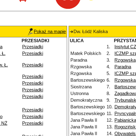
Pokaż na mapie
Dw. Łódź Kaliska
PRZESIADKI
ULICA
PRZYSTA
ka
Przesiadki
1.
Instytut 
 Ł.
Przesiadki
Matek Polskich
2.
ICZMP szp
Paradna
3.
Rzgowska
. Ł.
Przesiadki
Rzgowska
4.
Paradna
Rzgowska
5.
ICZMP szp
Przesiadki
Bartoszewskiego
6.
Rzgowska
Przesiadki
Siostrzana
7.
Bartoszew
Przesiadki
Ustronna
8.
Zagadkow
Przesiadki
Demokratyczna
9.
Trybunals
Bartoszewskiego
10.
Demokrat
Przesiadki
Bartoszewskiego
11.
Pryncypal
go
Przesiadki
Jana Pawła II
12.
Pabianick
 NŻ
Przesiadki
Jana Pawła II
13.
Rogozińsk
Jana Pawła II
14.
Obywatels