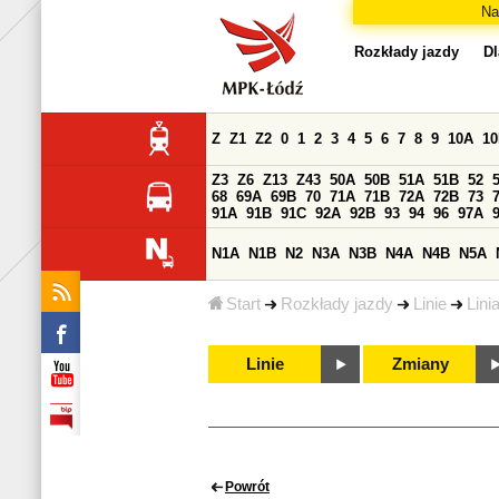
Na
Rozkłady jazdy
Dl
Z
Z1
Z2
0
1
2
3
4
5
6
7
8
9
10A
1
Z3
Z6
Z13
Z43
50A
50B
51A
51B
52
68
69A
69B
70
71A
71B
72A
72B
73
91A
91B
91C
92A
92B
93
94
96
97A
N1A
N1B
N2
N3A
N3B
N4A
N4B
N5A
Start
Rozkłady jazdy
Linie
Lini
Linie
Zmiany
Powrót