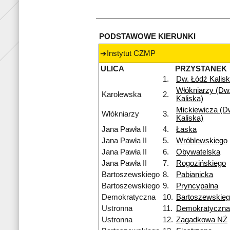
PODSTAWOWE KIERUNKI
Instytut CZMP
ULICA
PRZYSTANEK
1.
Dw. Łódź Kalis
Włókniarzy (Dw.
Karolewska
2.
Kaliska)
Mickiewicza (Dw
Włókniarzy
3.
Kaliska)
Jana Pawła II
4.
Łaska
Jana Pawła II
5.
Wróblewskiego
Jana Pawła II
6.
Obywatelska
Jana Pawła II
7.
Rogozińskiego
Bartoszewskiego
8.
Pabianicka
Bartoszewskiego
9.
Pryncypalna
Demokratyczna
10.
Bartoszewskie
Ustronna
11.
Demokratyczna
Ustronna
12.
Zagadkowa NŻ