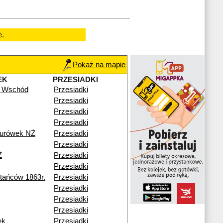
e.
Pokaż na mapie
EK
PRZESIADKI
 Wschód
Przesiadki
Przesiadki
Przesiadki
Przesiadki
turówek NŻ
Przesiadki
Przesiadki
Ż
Przesiadki
Przesiadki
ańców 1863r.
Przesiadki
Przesiadki
Przesiadki
Przesiadki
ek
Przesiadki