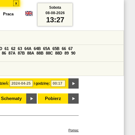
x
Sobota
08-08-2026
Praca
13:27
D
61
62
63
64A
64B
65A
65B
66
67
86
87A
87B
88A
88B
88C
88D
89
90
zień:
i godzinę:
Schematy
Pobierz
Pomoc