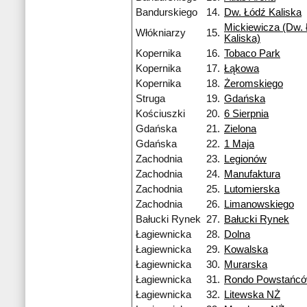
Bandurskiego
14.
Dw. Łódź Kaliska
Mickiewicza (Dw. 
Włókniarzy
15.
Kaliska)
Kopernika
16.
Tobaco Park
Kopernika
17.
Łąkowa
Kopernika
18.
Żeromskiego
Struga
19.
Gdańska
Kościuszki
20.
6 Sierpnia
Gdańska
21.
Zielona
Gdańska
22.
1 Maja
Zachodnia
23.
Legionów
Zachodnia
24.
Manufaktura
Zachodnia
25.
Lutomierska
Zachodnia
26.
Limanowskiego
Bałucki Rynek
27.
Bałucki Rynek
Łagiewnicka
28.
Dolna
Łagiewnicka
29.
Kowalska
Łagiewnicka
30.
Murarska
Łagiewnicka
31.
Rondo Powstańcó
Łagiewnicka
32.
Litewska NŻ