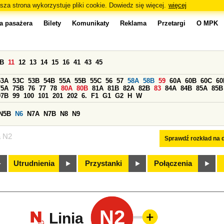
sza strona wykorzystuje pliki cookie. Dowiedz się więcej.
więcej
a pasażera
Bilety
Komunikaty
Reklama
Przetargi
O MPK
0B
11
12
13
14
15
16
41
43
45
53A
53C
53B
54B
55A
55B
55C
56
57
58A
58B
59
60A
60B
60C
60
75A
75B
76
77
78
80A
80B
81A
81B
82A
82B
83
84A
84B
85A
85B
97B
99
100
101
201
202
6.
F1
G1
G2
H
W
N5B
N6
N7A
N7B
N8
N9
a N2
Sprawdź rozkład na d
Utrudnienia
Przystanki
Połączenia
N2
Linia