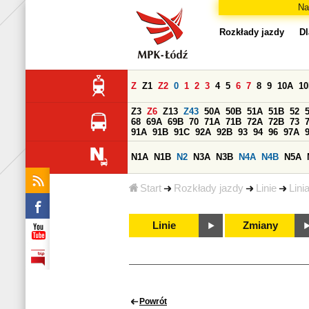
Na
Rozkłady jazdy
Dl
Z
Z1
Z2
0
1
2
3
4
5
6
7
8
9
10A
1
Z3
Z6
Z13
Z43
50A
50B
51A
51B
52
68
69A
69B
70
71A
71B
72A
72B
73
91A
91B
91C
92A
92B
93
94
96
97A
N1A
N1B
N2
N3A
N3B
N4A
N4B
N5A
Start
Rozkłady jazdy
Linie
Lini
Linie
Zmiany
Powrót