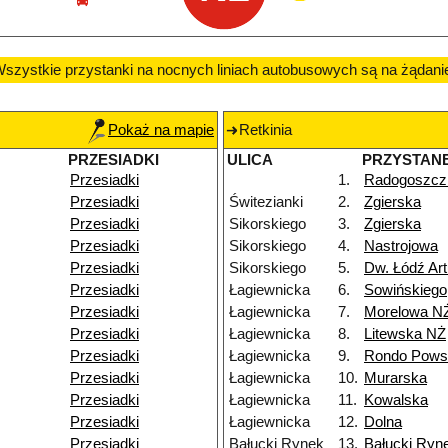
szystkie przystanki na nocnych liniach autobusowych są na żądani
Pokaż na mapie
Retkinia
PRZESIADKI
ULICA
PRZYSTAN
Przesiadki
1.
Radogoszcz
Przesiadki
Świtezianki
2.
Zgierska
Przesiadki
Sikorskiego
3.
Zgierska
Przesiadki
Sikorskiego
4.
Nastrojowa
Przesiadki
Sikorskiego
5.
Dw. Łódź Ar
Przesiadki
Łagiewnicka
6.
Sowińskiego
Przesiadki
Łagiewnicka
7.
Morelowa N
Przesiadki
Łagiewnicka
8.
Litewska NŻ
Przesiadki
Łagiewnicka
9.
Rondo Powst
Przesiadki
Łagiewnicka
10.
Murarska
Przesiadki
Łagiewnicka
11.
Kowalska
Przesiadki
Łagiewnicka
12.
Dolna
Przesiadki
Bałucki Rynek
13.
Bałucki Ryn