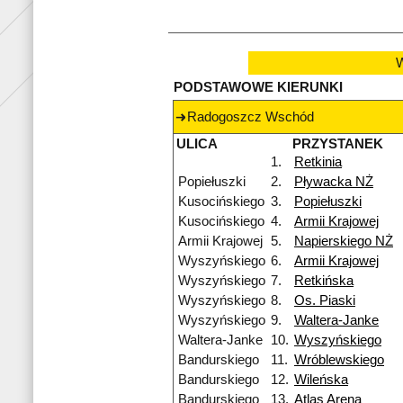
W
PODSTAWOWE KIERUNKI
Radogoszcz Wschód
ULICA
PRZYSTANEK
1.
Retkinia
Popiełuszki
2.
Pływacka NŻ
Kusocińskiego
3.
Popiełuszki
Kusocińskiego
4.
Armii Krajowej
Armii Krajowej
5.
Napierskiego NŻ
Wyszyńskiego
6.
Armii Krajowej
Wyszyńskiego
7.
Retkińska
Wyszyńskiego
8.
Os. Piaski
Wyszyńskiego
9.
Waltera-Janke
Waltera-Janke
10.
Wyszyńskiego
Bandurskiego
11.
Wróblewskiego
Bandurskiego
12.
Wileńska
Bandurskiego
13.
Atlas Arena