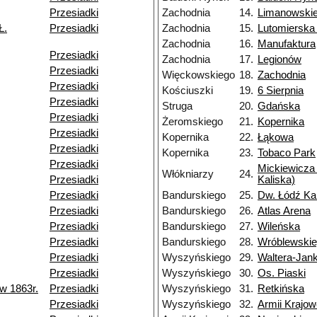
Przesiadki
Zachodnia
14.
Limanowski
Ł.
Przesiadki
Zachodnia
15.
Lutomierska
Zachodnia
16.
Manufaktura
Przesiadki
Zachodnia
17.
Legionów
Przesiadki
Więckowskiego
18.
Zachodnia
Przesiadki
Kościuszki
19.
6 Sierpnia
Przesiadki
Struga
20.
Gdańska
Przesiadki
Żeromskiego
21.
Kopernika
Przesiadki
Kopernika
22.
Łąkowa
Przesiadki
Kopernika
23.
Tobaco Park
Przesiadki
Mickiewicza 
Włókniarzy
24.
Przesiadki
Kaliska)
Przesiadki
Bandurskiego
25.
Dw. Łódź Ka
Przesiadki
Bandurskiego
26.
Atlas Arena
Przesiadki
Bandurskiego
27.
Wileńska
Przesiadki
Bandurskiego
28.
Wróblewski
Przesiadki
Wyszyńskiego
29.
Waltera-Jan
Przesiadki
Wyszyńskiego
30.
Os. Piaski
w 1863r.
Przesiadki
Wyszyńskiego
31.
Retkińska
Przesiadki
Wyszyńskiego
32.
Armii Krajow