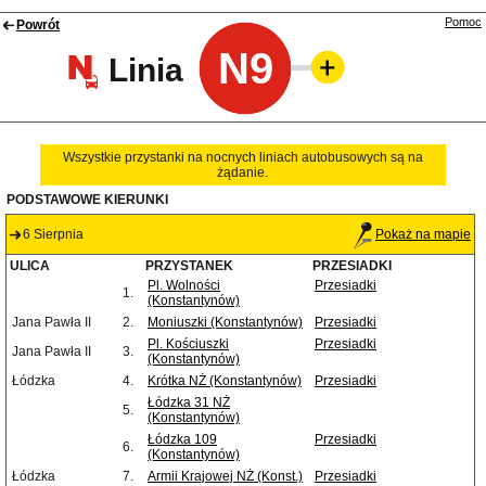
Pomoc
Powrót
N9
Linia
Wszystkie przystanki na nocnych liniach autobusowych są na
żądanie.
PODSTAWOWE KIERUNKI
6 Sierpnia
Pokaż na mapie
ULICA
PRZYSTANEK
PRZESIADKI
Pl. Wolności
Przesiadki
1.
(Konstantynów)
Jana Pawła II
2.
Moniuszki (Konstantynów)
Przesiadki
Pl. Kościuszki
Przesiadki
Jana Pawła II
3.
(Konstantynów)
Łódzka
4.
Krótka NŻ (Konstantynów)
Przesiadki
Łódzka 31 NŻ
5.
(Konstantynów)
Łódzka 109
Przesiadki
6.
(Konstantynów)
Łódzka
7.
Armii Krajowej NŻ (Konst.)
Przesiadki