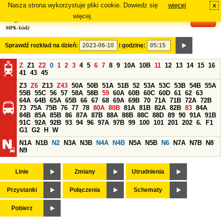
Nasza strona wykorzystuje pliki cookie. Dowiedz się
więcej
x
#
więcej.
Sprawdź rozkład na dzień:
i godzinę:
Z
Z1
Z2
0
1
2
3
4
5
6
7
8
9
10A
10B
11
12
13
14
15
16
41
43
45
Z3
Z6
Z13
Z43
50A
50B
51A
51B
52
53A
53C
53B
54B
55A
55B
55C
56
57
58A
58B
59
60A
60B
60C
60D
61
62
63
64A
64B
65A
65B
66
67
68
69A
69B
70
71A
71B
72A
72B
73
75A
75B
76
77
78
80A
80B
81A
81B
82A
82B
83
84A
84B
85A
85B
86
87A
87B
88A
88B
88C
88D
89
90
91A
91B
91C
92A
92B
93
94
96
97A
97B
99
100
101
201
202
6.
F1
G1
G2
H
W
N1A
N1B
N2
N3A
N3B
N4A
N4B
N5A
N5B
N6
N7A
N7B
N8
N9
Linie
Zmiany
Utrudnienia
Przystanki
Połączenia
Schematy
Pobierz