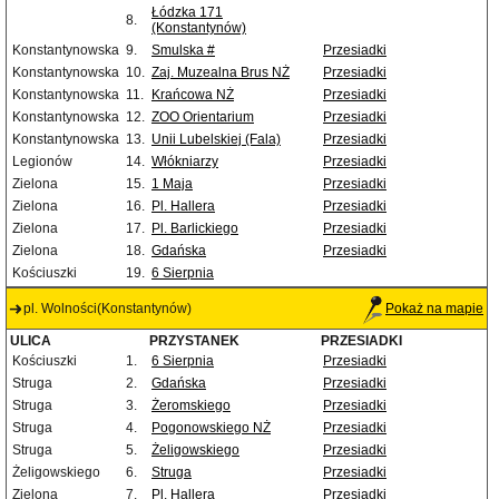
Łódzka 171
8.
(Konstantynów)
Konstantynowska
9.
Smulska #
Przesiadki
Konstantynowska
10.
Zaj. Muzealna Brus NŻ
Przesiadki
Konstantynowska
11.
Krańcowa NŻ
Przesiadki
Konstantynowska
12.
ZOO Orientarium
Przesiadki
Konstantynowska
13.
Unii Lubelskiej (Fala)
Przesiadki
Legionów
14.
Włókniarzy
Przesiadki
Zielona
15.
1 Maja
Przesiadki
Zielona
16.
Pl. Hallera
Przesiadki
Zielona
17.
Pl. Barlickiego
Przesiadki
Zielona
18.
Gdańska
Przesiadki
Kościuszki
19.
6 Sierpnia
pl. Wolności(Konstantynów)
Pokaż na mapie
ULICA
PRZYSTANEK
PRZESIADKI
Kościuszki
1.
6 Sierpnia
Przesiadki
Struga
2.
Gdańska
Przesiadki
Struga
3.
Żeromskiego
Przesiadki
Struga
4.
Pogonowskiego NŻ
Przesiadki
Struga
5.
Żeligowskiego
Przesiadki
Żeligowskiego
6.
Struga
Przesiadki
Zielona
7.
Pl. Hallera
Przesiadki