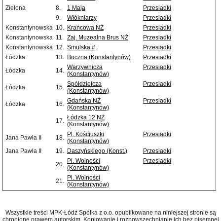
Zielona
8.
1 Maja
Przesiadki
9.
Włókniarzy
Przesiadki
Konstantynowska
10.
Krańcowa NŻ
Przesiadki
Konstantynowska
11.
Zaj. Muzealna Brus NŻ
Przesiadki
Konstantynowska
12.
Smulska #
Przesiadki
Łódzka
13.
Boczna (Konstantynów)
Przesiadki
Warzywnicza
Przesiadki
Łódzka
14.
(Konstantynów)
Spółdzielcza
Przesiadki
Łódzka
15.
(Konstantynów)
Gdańska NŻ
Przesiadki
Łódzka
16.
(Konstantynów)
Łódzka 12 NŻ
17.
(Konstantynów)
Pl. Kościuszki
Przesiadki
Jana Pawła II
18.
(Konstantynów)
Jana Pawła II
19.
Daszyńskiego (Konst.)
Przesiadki
Pl. Wolności
Przesiadki
20.
(Konstantynów)
Pl. Wolności
21.
(Konstantynów)
Wszystkie treści MPK-Łódź Spółka z o.o. opublikowane na niniejszej stronie są
chronione prawem autorskim. Kopiowanie i rozpowszechnianie ich bez pisemnej