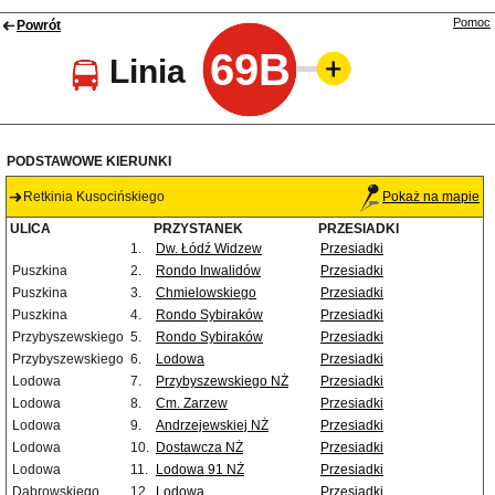
Pomoc
Powrót
69B
Linia
PODSTAWOWE KIERUNKI
Retkinia Kusocińskiego
Pokaż na mapie
ULICA
PRZYSTANEK
PRZESIADKI
1.
Dw. Łódź Widzew
Przesiadki
Puszkina
2.
Rondo Inwalidów
Przesiadki
Puszkina
3.
Chmielowskiego
Przesiadki
Puszkina
4.
Rondo Sybiraków
Przesiadki
Przybyszewskiego
5.
Rondo Sybiraków
Przesiadki
Przybyszewskiego
6.
Lodowa
Przesiadki
Lodowa
7.
Przybyszewskiego NŻ
Przesiadki
Lodowa
8.
Cm. Zarzew
Przesiadki
Lodowa
9.
Andrzejewskiej NŻ
Przesiadki
Lodowa
10.
Dostawcza NŻ
Przesiadki
Lodowa
11.
Lodowa 91 NŻ
Przesiadki
Dąbrowskiego
12.
Lodowa
Przesiadki