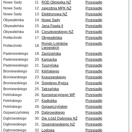
Nowe Sady
11.
ROD Olimpijka NŻ
Przesiadki
Nowe Sady
12.
zajezdnia MPK NŻ
Przesiadki
Nowe Sady
13.
Elektronowa NŻ
Przesiadki
Obywatelska
14.
Nowe Sady
Przesiadki
Obywatelska
15.
Jana Pawła II
Przesiadki
Obywatelska
16.
Cieszkowskiego NŻ
Przesiadki
Politechniki
17.
Obywatelska
Przesiadki
Rondo Lotników
Przesiadki
Politechniki
18.
Lwowskich
Paderewskiego
19.
Zaolziańska
Przesiadki
Paderewskiego
20.
Karpacka
Przesiadki
Paderewskiego
21.
Tuszyńska
Przesiadki
Broniewskiego
22.
Kilińskiego
Przesiadki
Broniewskiego
23.
Kraszewskiego
Przesiadki
Broniewskiego
24.
Śmigłego-Rydza
Przesiadki
Broniewskiego
25.
Tatrzańska
Przesiadki
Felińskiego
26.
Konspiracyjnego WP
Przesiadki
Felińskiego
27.
Kadłubka
Przesiadki
Felińskiego
28.
Gojawiczyńskiej
Przesiadki
Gojawiczyńskiej
29.
Dąbrowskiego
Przesiadki
Dąbrowskiego
30.
Dw. Łódź Dąbrowa NŻ
Przesiadki
Dąbrowskiego
31.
Ossendowskiego NŻ
Przesiadki
Dąbrowskiego
32.
Lodowa
Przesiadki