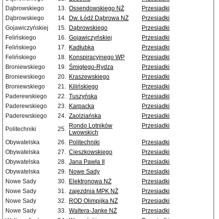
Dąbrowskiego
13.
Ossendowskiego NŻ
Przesiadki
Dąbrowskiego
14.
Dw. Łódź Dąbrowa NŻ
Przesiadki
Gojawiczyńskiej
15.
Dąbrowskiego
Przesiadki
Felińskiego
16.
Gojawiczyńskiej
Przesiadki
Felińskiego
17.
Kadłubka
Przesiadki
Felińskiego
18.
Konspiracyjnego WP
Przesiadki
Broniewskiego
19.
Śmigłego-Rydza
Przesiadki
Broniewskiego
20.
Kraszewskiego
Przesiadki
Broniewskiego
21.
Kilińskiego
Przesiadki
Paderewskiego
22.
Tuszyńska
Przesiadki
Paderewskiego
23.
Karpacka
Przesiadki
Paderewskiego
24.
Zaolziańska
Przesiadki
Rondo Lotników
Przesiadki
Politechniki
25.
Lwowskich
Obywatelska
26.
Politechniki
Przesiadki
Obywatelska
27.
Cieszkowskiego
Przesiadki
Obywatelska
28.
Jana Pawła II
Przesiadki
Obywatelska
29.
Nowe Sady
Przesiadki
Nowe Sady
30.
Elektronowa NŻ
Przesiadki
Nowe Sady
31.
zajezdnia MPK NŻ
Przesiadki
Nowe Sady
32.
ROD Olimpijka NŻ
Przesiadki
Nowe Sady
33.
Waltera-Janke NŻ
Przesiadki