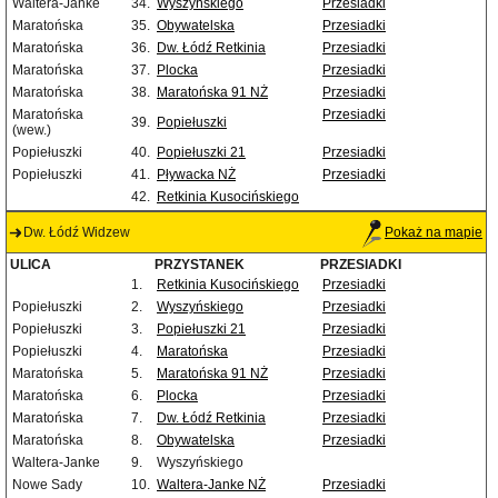
Waltera-Janke
34.
Wyszyńskiego
Przesiadki
Maratońska
35.
Obywatelska
Przesiadki
Maratońska
36.
Dw. Łódź Retkinia
Przesiadki
Maratońska
37.
Plocka
Przesiadki
Maratońska
38.
Maratońska 91 NŻ
Przesiadki
Maratońska
Przesiadki
39.
Popiełuszki
(wew.)
Popiełuszki
40.
Popiełuszki 21
Przesiadki
Popiełuszki
41.
Pływacka NŻ
Przesiadki
42.
Retkinia Kusocińskiego
Dw. Łódź Widzew
Pokaż na mapie
ULICA
PRZYSTANEK
PRZESIADKI
1.
Retkinia Kusocińskiego
Przesiadki
Popiełuszki
2.
Wyszyńskiego
Przesiadki
Popiełuszki
3.
Popiełuszki 21
Przesiadki
Popiełuszki
4.
Maratońska
Przesiadki
Maratońska
5.
Maratońska 91 NŻ
Przesiadki
Maratońska
6.
Plocka
Przesiadki
Maratońska
7.
Dw. Łódź Retkinia
Przesiadki
Maratońska
8.
Obywatelska
Przesiadki
Waltera-Janke
9.
Wyszyńskiego
Nowe Sady
10.
Waltera-Janke NŻ
Przesiadki