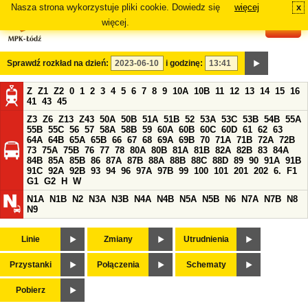
Nasza strona wykorzystuje pliki cookie. Dowiedz się
więcej
x
#
więcej.
Sprawdź rozkład na dzień:
i godzinę:
Z
Z1
Z2
0
1
2
3
4
5
6
7
8
9
10A
10B
11
12
13
14
15
16
41
43
45
Z3
Z6
Z13
Z43
50A
50B
51A
51B
52
53A
53C
53B
54B
55A
55B
55C
56
57
58A
58B
59
60A
60B
60C
60D
61
62
63
64A
64B
65A
65B
66
67
68
69A
69B
70
71A
71B
72A
72B
73
75A
75B
76
77
78
80A
80B
81A
81B
82A
82B
83
84A
84B
85A
85B
86
87A
87B
88A
88B
88C
88D
89
90
91A
91B
91C
92A
92B
93
94
96
97A
97B
99
100
101
201
202
6.
F1
G1
G2
H
W
N1A
N1B
N2
N3A
N3B
N4A
N4B
N5A
N5B
N6
N7A
N7B
N8
N9
Linie
Zmiany
Utrudnienia
Przystanki
Połączenia
Schematy
Pobierz