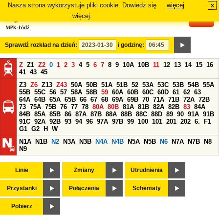
Nasza strona wykorzystuje pliki cookie. Dowiedz się
więcej
x
#
więcej.
Sprawdź rozkład na dzień:
i godzinę:
Z
Z1
Z2
0
1
2
3
4
5
6
7
8
9
10A
10B
11
12
13
14
15
16
41
43
45
Z3
Z6
Z13
Z43
50A
50B
51A
51B
52
53A
53C
53B
54B
55A
55B
55C
56
57
58A
58B
59
60A
60B
60C
60D
61
62
63
64A
64B
65A
65B
66
67
68
69A
69B
70
71A
71B
72A
72B
73
75A
75B
76
77
78
80A
80B
81A
81B
82A
82B
83
84A
84B
85A
85B
86
87A
87B
88A
88B
88C
88D
89
90
91A
91B
91C
92A
92B
93
94
96
97A
97B
99
100
101
201
202
6.
F1
G1
G2
H
W
N1A
N1B
N2
N3A
N3B
N4A
N4B
N5A
N5B
N6
N7A
N7B
N8
N9
Linie
Zmiany
Utrudnienia
Przystanki
Połączenia
Schematy
Pobierz