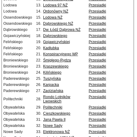
Lodowa
13.
Lodowa 97 NŻ
Przesiadki
Lodowa
14.
Ordonówny NŻ
Przesiadki
Ossendowskiego
15.
Lodowa NŻ
Przesiadki
Ossendowskiego
16.
Dąbrowskiego NŻ
Przesiadki
Dąbrowskiego
17.
Dw. Łódź Dąbrowa NŻ
Przesiadki
Gojawiczyńskiej
18.
Dąbrowskiego
Przesiadki
Felińskiego
19.
Gojawiczyńskiej
Przesiadki
Felińskiego
20.
Kadłubka
Przesiadki
Felińskiego
21.
Konspiracyjnego WP
Przesiadki
Broniewskiego
22.
Śmigłego-Rydza
Przesiadki
Broniewskiego
23.
Kraszewskiego
Przesiadki
Broniewskiego
24.
Kilińskiego
Przesiadki
Paderewskiego
25.
Tuszyńska
Przesiadki
Paderewskiego
26.
Karpacka
Przesiadki
Paderewskiego
27.
Zaolziańska
Przesiadki
Rondo Lotników
Przesiadki
Politechniki
28.
Lwowskich
Obywatelska
29.
Politechniki
Przesiadki
Obywatelska
30.
Cieszkowskiego
Przesiadki
Obywatelska
31.
Jana Pawła II
Przesiadki
Obywatelska
32.
Nowe Sady
Przesiadki
Nowe Sady
33.
Elektronowa NŻ
Przesiadki