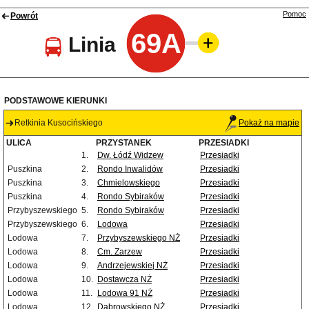
Pomoc
Powrót
69A
Linia
PODSTAWOWE KIERUNKI
Retkinia Kusocińskiego
Pokaż na mapie
ULICA
PRZYSTANEK
PRZESIADKI
1.
Dw. Łódź Widzew
Przesiadki
Puszkina
2.
Rondo Inwalidów
Przesiadki
Puszkina
3.
Chmielowskiego
Przesiadki
Puszkina
4.
Rondo Sybiraków
Przesiadki
Przybyszewskiego
5.
Rondo Sybiraków
Przesiadki
Przybyszewskiego
6.
Lodowa
Przesiadki
Lodowa
7.
Przybyszewskiego NŻ
Przesiadki
Lodowa
8.
Cm. Zarzew
Przesiadki
Lodowa
9.
Andrzejewskiej NŻ
Przesiadki
Lodowa
10.
Dostawcza NŻ
Przesiadki
Lodowa
11.
Lodowa 91 NŻ
Przesiadki
Lodowa
12.
Dąbrowskiego NŻ
Przesiadki