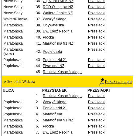
Nowe Sady
34.
zajezdnia MPK NŻ
Przesiadki
Nowe Sady
35.
ROD Olimpijka NŻ
Przesiadki
Nowe Sady
36.
Waltera-Janke NŻ
Przesiadki
Waltera-Janke
37.
Wyszyńskiego
Przesiadki
Maratońska
38.
Obywatelska
Przesiadki
Maratońska
39.
Dw. Łódź Retkinia
Przesiadki
Maratońska
40.
Plocka
Przesiadki
Maratońska
41.
Maratońska 91 NŻ
Przesiadki
Maratońska
Przesiadki
42.
Popiełuszki
(wew.)
Popiełuszki
43.
Popiełuszki 21
Przesiadki
Popiełuszki
44.
Pływacka NŻ
Przesiadki
45.
Retkinia Kusocińskiego
Dw. Łódź Widzew
Pokaż na mapie
ULICA
PRZYSTANEK
PRZESIADKI
1.
Retkinia Kusocińskiego
Przesiadki
Popiełuszki
2.
Wyszyńskiego
Przesiadki
Popiełuszki
3.
Popiełuszki 21
Przesiadki
Popiełuszki
4.
Maratońska
Przesiadki
Maratońska
5.
Maratońska 91 NŻ
Przesiadki
Maratońska
6.
Plocka
Przesiadki
Maratońska
7.
Dw. Łódź Retkinia
Przesiadki