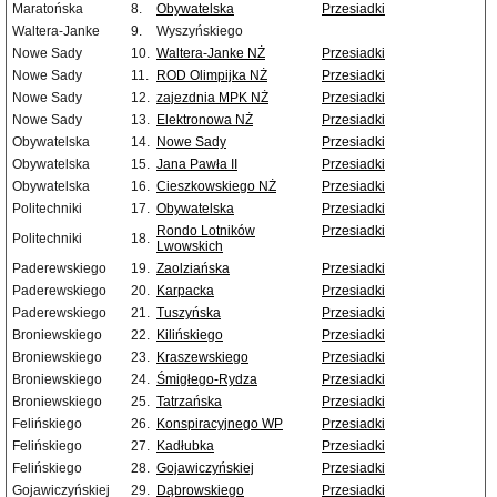
Maratońska
8.
Obywatelska
Przesiadki
Waltera-Janke
9.
Wyszyńskiego
Nowe Sady
10.
Waltera-Janke NŻ
Przesiadki
Nowe Sady
11.
ROD Olimpijka NŻ
Przesiadki
Nowe Sady
12.
zajezdnia MPK NŻ
Przesiadki
Nowe Sady
13.
Elektronowa NŻ
Przesiadki
Obywatelska
14.
Nowe Sady
Przesiadki
Obywatelska
15.
Jana Pawła II
Przesiadki
Obywatelska
16.
Cieszkowskiego NŻ
Przesiadki
Politechniki
17.
Obywatelska
Przesiadki
Rondo Lotników
Przesiadki
Politechniki
18.
Lwowskich
Paderewskiego
19.
Zaolziańska
Przesiadki
Paderewskiego
20.
Karpacka
Przesiadki
Paderewskiego
21.
Tuszyńska
Przesiadki
Broniewskiego
22.
Kilińskiego
Przesiadki
Broniewskiego
23.
Kraszewskiego
Przesiadki
Broniewskiego
24.
Śmigłego-Rydza
Przesiadki
Broniewskiego
25.
Tatrzańska
Przesiadki
Felińskiego
26.
Konspiracyjnego WP
Przesiadki
Felińskiego
27.
Kadłubka
Przesiadki
Felińskiego
28.
Gojawiczyńskiej
Przesiadki
Gojawiczyńskiej
29.
Dąbrowskiego
Przesiadki