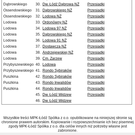
Dąbrowskiego
30.
Dw. Łódź Dąbrowa NŻ
Przesiadki
Ossendowskiego
31.
Dąbrowskiego NŻ
Przesiadki
Ossendowskiego
32.
Lodowa NŻ
Przesiadki
Lodowa
33.
Ordonówny NŻ
Przesiadki
Lodowa
34.
Lodowa 97 NŻ
Przesiadki
Lodowa
35.
Dąbrowskiego NŻ
Przesiadki
Lodowa
36.
Lodowa 91 NŻ
Przesiadki
Lodowa
37.
Dostawcza NŻ
Przesiadki
Lodowa
38.
Andrzejewskiej NŻ
Przesiadki
Lodowa
39.
Cm. Zarzew
Przesiadki
Przybyszewskiego
40.
Lodowa
Przesiadki
Przybyszewskiego
41.
Rondo Sybiraków
Przesiadki
Puszkina
42.
Rondo Sybiraków
Przesiadki
Puszkina
43.
Rondo Inwalidów
Przesiadki
Puszkina
44.
Rondo Inwalidów
Przesiadki
45.
Dw. Łódź Widzew
Przesiadki
46.
Dw. Łódź Widzew
Wszystkie treści MPK-Łódź Spółka z o.o. opublikowane na niniejszej stronie są
chronione prawem autorskim. Kopiowanie i rozpowszechnianie ich bez pisemnej
zgody MPK-Łódź Spółka z o.o. dla celów innych niż potrzeby własne jest
zabronione.