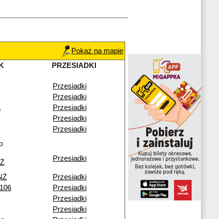
Pokaż na mapie
K
PRZESIADKI
Przesiadki
Przesiadki
a
Przesiadki
Przesiadki
Przesiadki
o
Przesiadki
NŻ
NŻ
Przesiadki
 106
Przesiadki
Przesiadki
Przesiadki