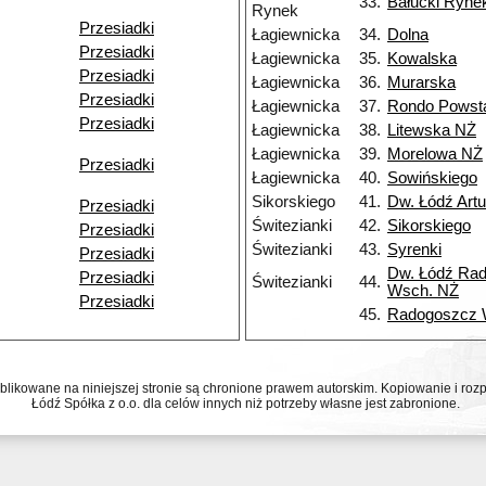
33.
Bałucki Ryne
Rynek
Przesiadki
Łagiewnicka
34.
Dolna
Przesiadki
Łagiewnicka
35.
Kowalska
Przesiadki
Łagiewnicka
36.
Murarska
Przesiadki
Łagiewnicka
37.
Rondo Powst
Przesiadki
Łagiewnicka
38.
Litewska NŻ
Łagiewnicka
39.
Morelowa NŻ
Przesiadki
Łagiewnicka
40.
Sowińskiego
Sikorskiego
41.
Dw. Łódź Art
Przesiadki
Świtezianki
42.
Sikorskiego
Przesiadki
Świtezianki
43.
Syrenki
Przesiadki
Dw. Łódź Ra
Przesiadki
Świtezianki
44.
Wsch. NŻ
Przesiadki
45.
Radogoszcz
ublikowane na niniejszej stronie są chronione prawem autorskim. Kopiowanie i r
Łódź Spółka z o.o. dla celów innych niż potrzeby własne jest zabronione.