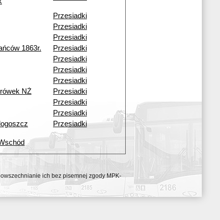
k
Przesiadki
Przesiadki
Przesiadki
ańców 1863r.
Przesiadki
Przesiadki
Przesiadki
Przesiadki
urówek NŻ
Przesiadki
Przesiadki
Przesiadki
dogoszcz
Przesiadki
 Wschód
ozpowszechnianie ich bez pisemnej zgody MPK-