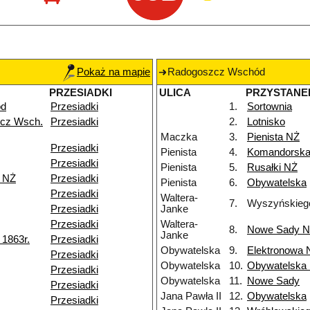
Pokaż na mapie
Radogoszcz Wschód
PRZESIADKI
ULICA
PRZYSTANE
ód
Przesiadki
1.
Sortownia
cz Wsch.
Przesiadki
2.
Lotnisko
Maczka
3.
Pienista NŻ
Przesiadki
Pienista
4.
Komandorsk
Przesiadki
Pienista
5.
Rusałki NŻ
k NŻ
Przesiadki
Pienista
6.
Obywatelska
Przesiadki
Waltera-
7.
Wyszyńskieg
Przesiadki
Janke
Przesiadki
Waltera-
8.
Nowe Sady 
Janke
1863r.
Przesiadki
Obywatelska
9.
Elektronowa 
Przesiadki
Obywatelska
10.
Obywatelska
Przesiadki
Obywatelska
11.
Nowe Sady
Przesiadki
Jana Pawła II
12.
Obywatelska
Przesiadki