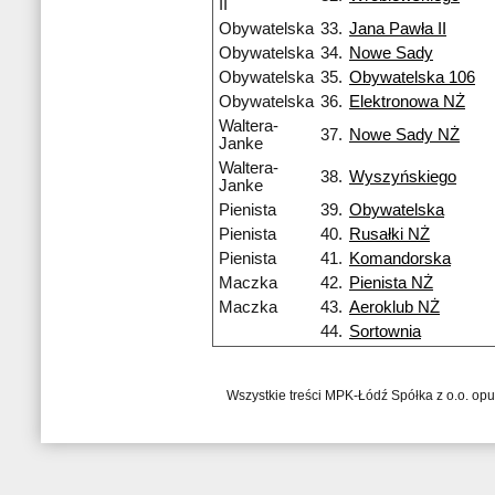
II
Obywatelska
33.
Jana Pawła II
Obywatelska
34.
Nowe Sady
Obywatelska
35.
Obywatelska 106
Obywatelska
36.
Elektronowa NŻ
Waltera-
37.
Nowe Sady NŻ
Janke
Waltera-
38.
Wyszyńskiego
Janke
Pienista
39.
Obywatelska
Pienista
40.
Rusałki NŻ
Pienista
41.
Komandorska
Maczka
42.
Pienista NŻ
Maczka
43.
Aeroklub NŻ
44.
Sortownia
Wszystkie treści MPK-Łódź Spółka z o.o. op