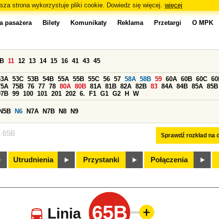
sza strona wykorzystuje pliki cookie. Dowiedz się więcej.
więcej
a pasażera
Bilety
Komunikaty
Reklama
Przetargi
O MPK
0B
11
12
13
14
15
16
41
43
45
53A
53C
53B
54B
55A
55B
55C
56
57
58A
58B
59
60A
60B
60C
60
75A
75B
76
77
78
80A
80B
81A
81B
82A
82B
83
84A
84B
85A
85B
97B
99
100
101
201
202
6.
F1
G1
G2
H
W
N5B
N6
N7A
N7B
N8
N9
a 65B
Sprawdź rozkład na d
Utrudnienia
Przystanki
Połączenia
65B
Linia