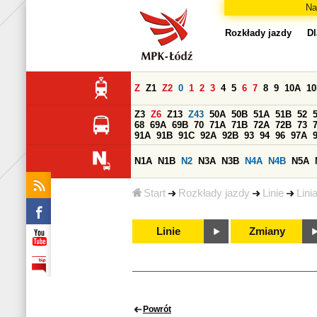
Na
Rozkłady jazdy
Dl
Z
Z1
Z2
0
1
2
3
4
5
6
7
8
9
10A
1
Z3
Z6
Z13
Z43
50A
50B
51A
51B
52
68
69A
69B
70
71A
71B
72A
72B
73
91A
91B
91C
92A
92B
93
94
96
97A
N1A
N1B
N2
N3A
N3B
N4A
N4B
N5A
Start
Rozkłady jazdy
Linie
Lini
Linie
Zmiany
Powrót