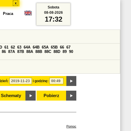
x
Sobota
08-08-2026
Praca
17:32
D
61
62
63
64A
64B
65A
65B
66
67
86
87A
87B
88A
88B
88C
88D
89
90
zień:
i godzinę:
Schematy
Pobierz
Pomoc