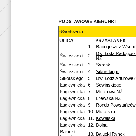
PODSTAWOWE KIERUNKI
Sortownia
ULICA
PRZYSTANEK
1.
Radogoszcz Wsch
Dw. Łódź Radogosz
Świtezianki
2.
NŻ
Świtezianki
3.
Syrenki
Świtezianki
4.
Sikorskiego
Sikorskiego
5.
Dw. Łódź Arturówe
Łagiewnicka
6.
Sowińskiego
Łagiewnicka
7.
Morelowa NŻ
Łagiewnicka
8.
Litewska NŻ
Łagiewnicka
9.
Rondo Powstańców 
Łagiewnicka
10.
Murarska
Łagiewnicka
11.
Kowalska
Łagiewnicka
12.
Dolna
Bałucki
13.
Bałucki Rynek