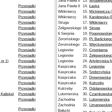
Jana Pawła II
13.
Wróblewskie
Przesiadki
Jana Pawła II
14.
Łaska
Przesiadki
Włókniarzy
15.
Mickiewicza (
Przesiadki
Włókniarzy
16.
Karolewska (D
Przesiadki
Struga
17.
Włókniarzy
Przesiadki
Żeligowskiego
18.
Struga
Przesiadki
6 Sierpnia
19.
Pogonowskie
Przesiadki
Żeromskiego
20.
Pl. Barlickieg
Przesiadki
Żeromskiego
21.
Więckowskieg
Przesiadki
Legionów
22.
Cmentarna
Przesiadki
Legionów
23.
Żeligowskieg
nr 1)
Przesiadki
Legionów
24.
Artyleryjska 
Przesiadki
Kasprzaka
25.
Legionów
Przesiadki
Kasprzaka
26.
Srebrzyńska
Przesiadki
Kasprzaka
27.
Drewnowska
Przesiadki
Kasprzaka
28.
Kutrzeby
Przesiadki
Kutrzeby
29.
Odolanowska
 Kaliska)
Przesiadki
Lutomierska
30.
Czarnkowska
Przesiadki
Zachodnia
31.
Lutomierska
Zachodnia
32.
Limanowskie
Przesiadki
Bałucki