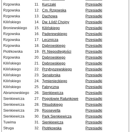
Rzgowska
11.
Kurczaki
Przesiadki
Rzgowska
12.
Cm. Rzgowska
Przesiadki
Rzgowska
13.
Dachowa
Przesiadki
Kilińskiego
14.
Dw. Łódź Chojny
Przesiadki
Broniewskiego
15.
Kilińskiego
Przesiadki
Rzgowska
16.
Paderewskiego
Przesiadki
Rzgowska
17.
Lecznicza
Przesiadki
Rzgowska
18.
Dąbrowskiego
Przesiadki
Piotrkowska
19.
Pl. Niepodległości
Przesiadki
Rzgowska
20.
Dąbrowskiego
Przesiadki
Kilińskiego
21.
Dąbrowskiego
Przesiadki
Kilińskiego
22.
Przybyszewskiego
Przesiadki
Kilińskiego
23.
Senatorska
Przesiadki
Kilińskiego
24.
Tymienieckiego
Przesiadki
Kilińskiego
25.
Fabryczna
Przesiadki
Abramowskiego
26.
Sienkiewicza
Przesiadki
Sienkiewicza
27.
Pogotowie Ratunkowe
Przesiadki
Sienkiewicza
28.
Piłsudskiego
Przesiadki
Sienkiewicza
29.
Roosevelta
Przesiadki
Sienkiewicza
30.
Park Sienkiewicza
Przesiadki
Tuwima
31.
Sienkiewicza
Przesiadki
Struga
32.
Piotrkowska
Przesiadki