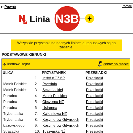
Pomoc
Powrót
N3B
Linia
Wszystkie przystanki na nocnych liniach autobusowych są na
żądanie.
PODSTAWOWE KIERUNKI
Teofilów Rojna
Pokaż na mapie
ULICA
PRZYSTANEK
PRZESIADKI
1.
Instytut CZMP
Przesiadki
Matek Polskich
2.
Przednia
Przesiadki
Matek Polskich
3.
Sczanieckiej
Przesiadki
Paradna
4.
Matek Polskich
Przesiadki
Paradna
5.
Obszerna NŻ
Przesiadki
Paradna
6.
Ustronna
Przesiadki
Trybunalska
7.
Kwietniowa NŻ
Przesiadki
Trybunalska
8.
Kosynierów Gdyńskich
Przesiadki
Łazowskiego
9.
Kosynierów Gdyńskich
Przesiadki
Strażacka
10.
Tuszyńska NŻ
Przesiadki