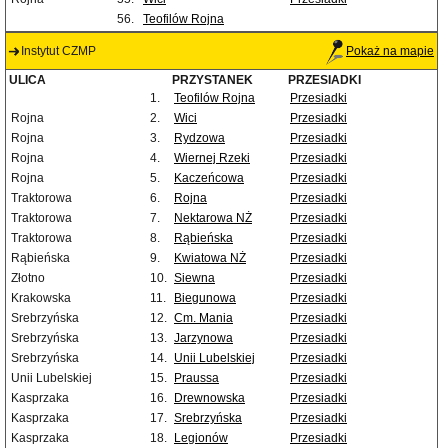
56.
Teofilów Rojna
Instytut CZMP
Pokaż na mapie
ULICA
PRZYSTANEK
PRZESIADKI
1.
Teofilów Rojna
Przesiadki
Rojna
2.
Wici
Przesiadki
Rojna
3.
Rydzowa
Przesiadki
Rojna
4.
Wiernej Rzeki
Przesiadki
Rojna
5.
Kaczeńcowa
Przesiadki
Traktorowa
6.
Rojna
Przesiadki
Traktorowa
7.
Nektarowa NŻ
Przesiadki
Traktorowa
8.
Rąbieńska
Przesiadki
Rąbieńska
9.
Kwiatowa NŻ
Przesiadki
Złotno
10.
Siewna
Przesiadki
Krakowska
11.
Biegunowa
Przesiadki
Srebrzyńska
12.
Cm. Mania
Przesiadki
Srebrzyńska
13.
Jarzynowa
Przesiadki
Srebrzyńska
14.
Unii Lubelskiej
Przesiadki
Unii Lubelskiej
15.
Praussa
Przesiadki
Kasprzaka
16.
Drewnowska
Przesiadki
Kasprzaka
17.
Srebrzyńska
Przesiadki
Kasprzaka
18.
Legionów
Przesiadki