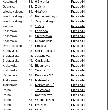
Kościuszki
33.
6 Sierpnia
Przesiadki
Gdańska
34.
Zielona
Przesiadki
Więckowskiego
35.
Gdańska
Przesiadki
Więckowskiego
36.
Pogonowskiego
Przesiadki
Więckowskiego
37.
Żeligowskiego
Przesiadki
Zielona
38.
1 Maja
Przesiadki
Kasprzaka
39.
Legionów
Przesiadki
Kasprzaka
40.
Srebrzyńska
Przesiadki
Kasprzaka
41.
Drewnowska
Przesiadki
Unii Lubelskiej
42.
Praussa
Przesiadki
Srebrzyńska
43.
Unii Lubelskiej
Przesiadki
Srebrzyńska
44.
Jarzynowa
Przesiadki
Srebrzyńska
45.
Cm. Mania
Przesiadki
Krakowska
46.
Biegunowa
Przesiadki
Krakowska
47.
Siewna
Przesiadki
Rąbieńska
48.
Kwiatowa NŻ
Przesiadki
Traktorowa
49.
Rąbieńska
Przesiadki
Traktorowa
50.
Nektarowa NŻ
Przesiadki
Rojna
51.
Traktorowa
Przesiadki
Rojna
52.
Kaczeńcowa
Przesiadki
Rojna
53.
Wiernej Rzeki
Przesiadki
Rojna
54.
Rydzowa
Przesiadki
Rojna
55.
Wici
Przesiadki