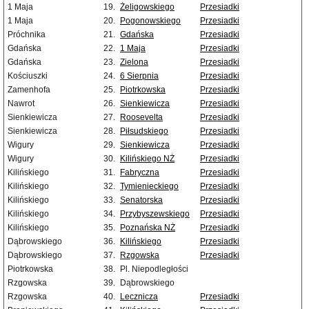
1 Maja
19.
Żeligowskiego
Przesiadki
1 Maja
20.
Pogonowskiego
Przesiadki
Próchnika
21.
Gdańska
Przesiadki
Gdańska
22.
1 Maja
Przesiadki
Gdańska
23.
Zielona
Przesiadki
Kościuszki
24.
6 Sierpnia
Przesiadki
Zamenhofa
25.
Piotrkowska
Przesiadki
Nawrot
26.
Sienkiewicza
Przesiadki
Sienkiewicza
27.
Roosevelta
Przesiadki
Sienkiewicza
28.
Piłsudskiego
Przesiadki
Wigury
29.
Sienkiewicza
Przesiadki
Wigury
30.
Kilińskiego NŻ
Przesiadki
Kilińskiego
31.
Fabryczna
Przesiadki
Kilińskiego
32.
Tymienieckiego
Przesiadki
Kilińskiego
33.
Senatorska
Przesiadki
Kilińskiego
34.
Przybyszewskiego
Przesiadki
Kilińskiego
35.
Poznańska NŻ
Przesiadki
Dąbrowskiego
36.
Kilińskiego
Przesiadki
Dąbrowskiego
37.
Rzgowska
Przesiadki
Piotrkowska
38.
Pl. Niepodległości
Rzgowska
39.
Dąbrowskiego
Rzgowska
40.
Lecznicza
Przesiadki