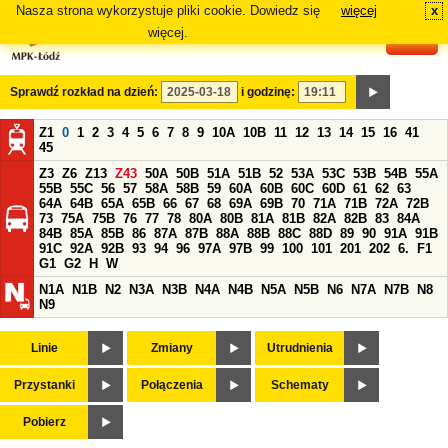
Nasza strona wykorzystuje pliki cookie. Dowiedz się
więcej
x
#
więcej.
Sprawdź rozkład na dzień:
i godzinę:
Z1
0
1
2
3
4
5
6
7
8
9
10A
10B
11
12
13
14
15
16
41
45
Z3
Z6
Z13
Z43
50A
50B
51A
51B
52
53A
53C
53B
54B
55A
55B
55C
56
57
58A
58B
59
60A
60B
60C
60D
61
62
63
64A
64B
65A
65B
66
67
68
69A
69B
70
71A
71B
72A
72B
73
75A
75B
76
77
78
80A
80B
81A
81B
82A
82B
83
84A
84B
85A
85B
86
87A
87B
88A
88B
88C
88D
89
90
91A
91B
91C
92A
92B
93
94
96
97A
97B
99
100
101
201
202
6.
F1
G1
G2
H
W
N1A
N1B
N2
N3A
N3B
N4A
N4B
N5A
N5B
N6
N7A
N7B
N8
N9
Linie
Zmiany
Utrudnienia
Przystanki
Połączenia
Schematy
Pobierz