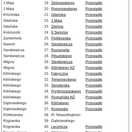
1 Maja
19.
Żeligowskiego
Przesiadki
1 Maja
20.
Pogonowskiego
Przesiadki
Próchnika
21.
Gdańska
Przesiadki
Gdańska
22.
1 Maja
Przesiadki
Gdańska
23.
Zielona
Przesiadki
Kościuszki
24.
6 Sierpnia
Przesiadki
Zamenhofa
25.
Piotrkowska
Przesiadki
Nawrot
26.
Sienkiewicza
Przesiadki
Sienkiewicza
27.
Roosevelta
Przesiadki
Sienkiewicza
28.
Piłsudskiego
Przesiadki
Wigury
29.
Sienkiewicza
Przesiadki
Wigury
30.
Kilińskiego NŻ
Przesiadki
Kilińskiego
31.
Fabryczna
Przesiadki
Kilińskiego
32.
Tymienieckiego
Przesiadki
Kilińskiego
33.
Senatorska
Przesiadki
Kilińskiego
34.
Przybyszewskiego
Przesiadki
Kilińskiego
35.
Poznańska NŻ
Przesiadki
Dąbrowskiego
36.
Kilińskiego
Przesiadki
Dąbrowskiego
37.
Rzgowska
Przesiadki
Piotrkowska
38.
Pl. Niepodległości
Rzgowska
39.
Dąbrowskiego
Rzgowska
40.
Lecznicza
Przesiadki