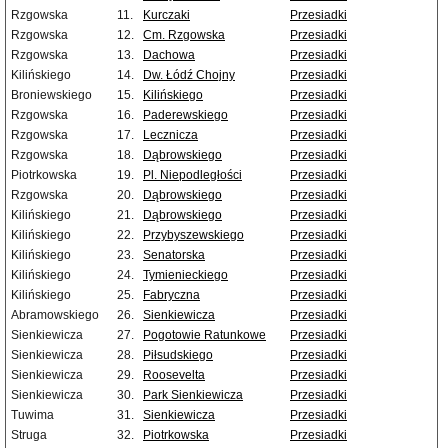
Rzgowska
11.
Kurczaki
Przesiadki
Rzgowska
12.
Cm. Rzgowska
Przesiadki
Rzgowska
13.
Dachowa
Przesiadki
Kilińskiego
14.
Dw. Łódź Chojny
Przesiadki
Broniewskiego
15.
Kilińskiego
Przesiadki
Rzgowska
16.
Paderewskiego
Przesiadki
Rzgowska
17.
Lecznicza
Przesiadki
Rzgowska
18.
Dąbrowskiego
Przesiadki
Piotrkowska
19.
Pl. Niepodległości
Przesiadki
Rzgowska
20.
Dąbrowskiego
Przesiadki
Kilińskiego
21.
Dąbrowskiego
Przesiadki
Kilińskiego
22.
Przybyszewskiego
Przesiadki
Kilińskiego
23.
Senatorska
Przesiadki
Kilińskiego
24.
Tymienieckiego
Przesiadki
Kilińskiego
25.
Fabryczna
Przesiadki
Abramowskiego
26.
Sienkiewicza
Przesiadki
Sienkiewicza
27.
Pogotowie Ratunkowe
Przesiadki
Sienkiewicza
28.
Piłsudskiego
Przesiadki
Sienkiewicza
29.
Roosevelta
Przesiadki
Sienkiewicza
30.
Park Sienkiewicza
Przesiadki
Tuwima
31.
Sienkiewicza
Przesiadki
Struga
32.
Piotrkowska
Przesiadki