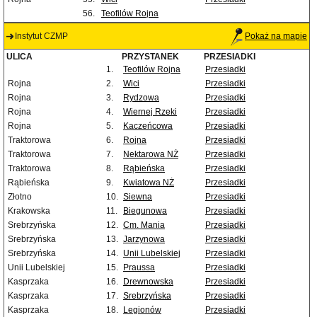
56.
Teofilów Rojna
Instytut CZMP
Pokaż na mapie
ULICA
PRZYSTANEK
PRZESIADKI
1.
Teofilów Rojna
Przesiadki
Rojna
2.
Wici
Przesiadki
Rojna
3.
Rydzowa
Przesiadki
Rojna
4.
Wiernej Rzeki
Przesiadki
Rojna
5.
Kaczeńcowa
Przesiadki
Traktorowa
6.
Rojna
Przesiadki
Traktorowa
7.
Nektarowa NŻ
Przesiadki
Traktorowa
8.
Rąbieńska
Przesiadki
Rąbieńska
9.
Kwiatowa NŻ
Przesiadki
Złotno
10.
Siewna
Przesiadki
Krakowska
11.
Biegunowa
Przesiadki
Srebrzyńska
12.
Cm. Mania
Przesiadki
Srebrzyńska
13.
Jarzynowa
Przesiadki
Srebrzyńska
14.
Unii Lubelskiej
Przesiadki
Unii Lubelskiej
15.
Praussa
Przesiadki
Kasprzaka
16.
Drewnowska
Przesiadki
Kasprzaka
17.
Srebrzyńska
Przesiadki
Kasprzaka
18.
Legionów
Przesiadki