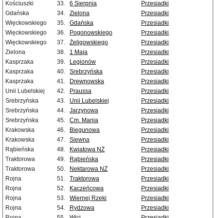
Kościuszki
33.
6 Sierpnia
Przesiadki
Gdańska
34.
Zielona
Przesiadki
Więckowskiego
35.
Gdańska
Przesiadki
Więckowskiego
36.
Pogonowskiego
Przesiadki
Więckowskiego
37.
Żeligowskiego
Przesiadki
Zielona
38.
1 Maja
Przesiadki
Kasprzaka
39.
Legionów
Przesiadki
Kasprzaka
40.
Srebrzyńska
Przesiadki
Kasprzaka
41.
Drewnowska
Przesiadki
Unii Lubelskiej
42.
Praussa
Przesiadki
Srebrzyńska
43.
Unii Lubelskiej
Przesiadki
Srebrzyńska
44.
Jarzynowa
Przesiadki
Srebrzyńska
45.
Cm. Mania
Przesiadki
Krakowska
46.
Biegunowa
Przesiadki
Krakowska
47.
Siewna
Przesiadki
Rąbieńska
48.
Kwiatowa NŻ
Przesiadki
Traktorowa
49.
Rąbieńska
Przesiadki
Traktorowa
50.
Nektarowa NŻ
Przesiadki
Rojna
51.
Traktorowa
Przesiadki
Rojna
52.
Kaczeńcowa
Przesiadki
Rojna
53.
Wiernej Rzeki
Przesiadki
Rojna
54.
Rydzowa
Przesiadki
Rojna
55.
Wici
Przesiadki