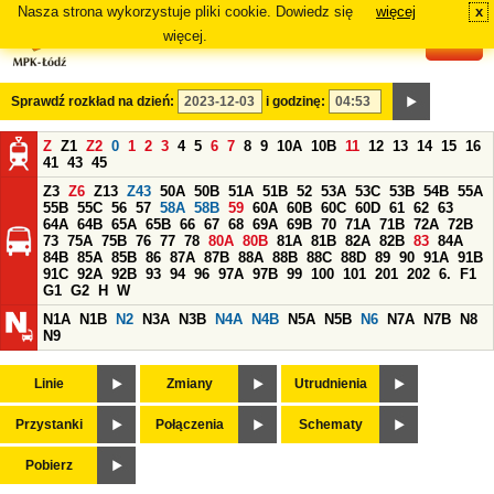
Nasza strona wykorzystuje pliki cookie. Dowiedz się
więcej
x
#
więcej.
Sprawdź rozkład na dzień:
i godzinę:
Z
Z1
Z2
0
1
2
3
4
5
6
7
8
9
10A
10B
11
12
13
14
15
16
41
43
45
Z3
Z6
Z13
Z43
50A
50B
51A
51B
52
53A
53C
53B
54B
55A
55B
55C
56
57
58A
58B
59
60A
60B
60C
60D
61
62
63
64A
64B
65A
65B
66
67
68
69A
69B
70
71A
71B
72A
72B
73
75A
75B
76
77
78
80A
80B
81A
81B
82A
82B
83
84A
84B
85A
85B
86
87A
87B
88A
88B
88C
88D
89
90
91A
91B
91C
92A
92B
93
94
96
97A
97B
99
100
101
201
202
6.
F1
G1
G2
H
W
N1A
N1B
N2
N3A
N3B
N4A
N4B
N5A
N5B
N6
N7A
N7B
N8
N9
Linie
Zmiany
Utrudnienia
Przystanki
Połączenia
Schematy
Pobierz