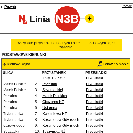
Pomoc
Powrót
N3B
Linia
Wszystkie przystanki na nocnych liniach autobusowych są na
żądanie.
PODSTAWOWE KIERUNKI
Teofilów Rojna
Pokaż na mapie
ULICA
PRZYSTANEK
PRZESIADKI
1.
Instytut CZMP
Przesiadki
Matek Polskich
2.
Przednia
Przesiadki
Matek Polskich
3.
Sczanieckiej
Przesiadki
Paradna
4.
Matek Polskich
Przesiadki
Paradna
5.
Obszerna NŻ
Przesiadki
Paradna
6.
Ustronna
Przesiadki
Trybunalska
7.
Kwietniowa NŻ
Przesiadki
Trybunalska
8.
Kosynierów Gdyńskich
Przesiadki
Łazowskiego
9.
Kosynierów Gdyńskich
Przesiadki
Strażacka
10.
Tuszyńska NŻ
Przesiadki