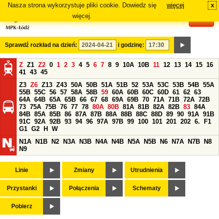
Nasza strona wykorzystuje pliki cookie. Dowiedz się
więcej
x
#
więcej.
Sprawdź rozkład na dzień:
i godzinę:
Z
Z1
Z2
0
1
2
3
4
5
6
7
8
9
10A
10B
11
12
13
14
15
16
41
43
45
Z3
Z6
Z13
Z43
50A
50B
51A
51B
52
53A
53C
53B
54B
55A
55B
55C
56
57
58A
58B
59
60A
60B
60C
60D
61
62
63
64A
64B
65A
65B
66
67
68
69A
69B
70
71A
71B
72A
72B
73
75A
75B
76
77
78
80A
80B
81A
81B
82A
82B
83
84A
84B
85A
85B
86
87A
87B
88A
88B
88C
88D
89
90
91A
91B
91C
92A
92B
93
94
96
97A
97B
99
100
101
201
202
6.
F1
G1
G2
H
W
N1A
N1B
N2
N3A
N3B
N4A
N4B
N5A
N5B
N6
N7A
N7B
N8
N9
Linie
Zmiany
Utrudnienia
Przystanki
Połączenia
Schematy
Pobierz