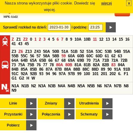
Nasza strona wykorzystuje pliki cookie. Dowiedz się
więcej
x
#
więcej.
Sprawdź rozkład na dzień:
i godzinę:
Z
Z1
Z2
0
1
2
3
4
5
6
7
8
9
10A
10B
11
12
13
14
15
16
41
43
45
Z3
Z6
Z13
Z43
50A
50B
51A
51B
52
53A
53C
53B
54B
55A
55B
55C
56
57
58A
58B
59
60A
60B
60C
60D
61
62
63
64A
64B
65A
65B
66
67
68
69A
69B
70
71A
71B
72A
72B
73
75A
75B
76
77
78
80A
80B
81A
81B
82A
82B
83
84A
84B
85A
85B
86
87A
87B
88A
88B
88C
88D
89
90
91A
91B
91C
92A
92B
93
94
96
97A
97B
99
100
101
201
202
6.
F1
G1
G2
H
W
N1A
N1B
N2
N3A
N3B
N4A
N4B
N5A
N5B
N6
N7A
N7B
N8
N9
Linie
Zmiany
Utrudnienia
Przystanki
Połączenia
Schematy
Pobierz