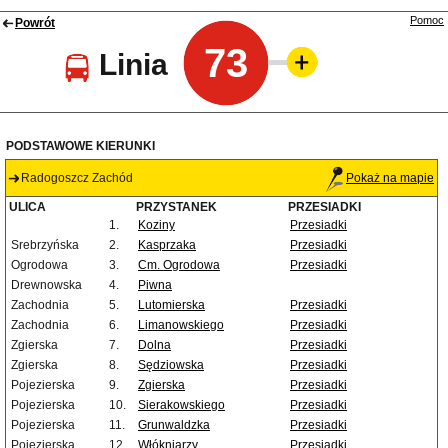
Pomoc
Powrót
73
Linia
PODSTAWOWE KIERUNKI
Radogoszcz Zachód
Pokaż na mapie
ULICA
PRZYSTANEK
PRZESIADKI
1.
Koziny
Przesiadki
Srebrzyńska
2.
Kasprzaka
Przesiadki
Ogrodowa
3.
Cm. Ogrodowa
Przesiadki
Drewnowska
4.
Piwna
Zachodnia
5.
Lutomierska
Przesiadki
Zachodnia
6.
Limanowskiego
Przesiadki
Zgierska
7.
Dolna
Przesiadki
Zgierska
8.
Sędziowska
Przesiadki
Pojezierska
9.
Zgierska
Przesiadki
Pojezierska
10.
Sierakowskiego
Przesiadki
Pojezierska
11.
Grunwaldzka
Przesiadki
Pojezierska
12.
Włókniarzy
Przesiadki