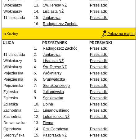
Włókniarzy
13.
Św. Teresy NŻ
Przesiadki
Włókniarzy
14.
Liściasta NŻ
Przesiadki
11 Listopada
15.
Jantarowa
Przesiadki
16.
Radogoszcz Zachód
Koziny
Pokaż na mapie
ULICA
PRZYSTANEK
PRZESIADKI
1.
Radogoszcz Zachód
Przesiadki
11 Listopada
2.
Jantarowa
Przesiadki
Włókniarzy
3.
Liściasta NŻ
Przesiadki
Włókniarzy
4.
Św. Teresy NŻ
Przesiadki
Pojezierska
5.
Włókniarzy
Przesiadki
Pojezierska
6.
Grunwaldzka
Przesiadki
Pojezierska
7.
Sierakowskiego
Przesiadki
Zgierska
8.
Julianowska
Przesiadki
Zgierska
9.
Sędziowska
Przesiadki
Zgierska
10.
Dolna
Przesiadki
Zachodnia
11.
Limanowskiego
Przesiadki
Zachodnia
12.
Lutomierska NŻ
Przesiadki
Drewnowska
13.
Piwna
Ogrodowa
14.
Cm. Ogrodowa
Przesiadki
Srebrzyńska
15.
Kasprzaka NŻ
Przesiadki