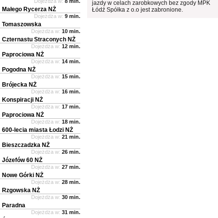
Dojeżdża w:
8 min.
jazdy w celach zarobkowych bez zgody MPK
Małego Rycerza NŻ
Łódź Spółka z o.o jest zabronione.
Dojeżdża w:
9 min.
Tomaszowska
Dojeżdża w:
10 min.
Czternastu Straconych NŻ
Dojeżdża w:
12 min.
Paprociowa NŻ
Dojeżdża w:
14 min.
Pogodna NŻ
Dojeżdża w:
15 min.
Brójecka NŻ
Dojeżdża w:
16 min.
Konspiracji NŻ
Dojeżdża w:
17 min.
Paprociowa NŻ
Dojeżdża w:
18 min.
600-lecia miasta Łodzi NŻ
Dojeżdża w:
21 min.
Bieszczadzka NŻ
Dojeżdża w:
26 min.
Józefów 60 NŻ
Dojeżdża w:
27 min.
Nowe Górki NŻ
Dojeżdża w:
28 min.
Rzgowska NŻ
Dojeżdża w:
30 min.
Paradna
Dojeżdża w:
31 min.