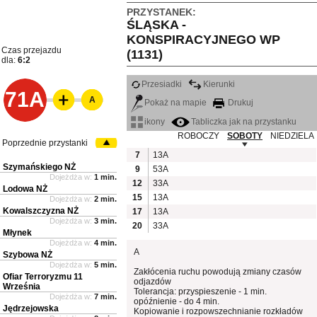
PRZYSTANEK:
ŚLĄSKA -
KONSPIRACYJNEGO WP
Czas przejazdu
(1131)
dla:
6:2
Przesiadki
Kierunki
71A
A
Pokaż na mapie
Drukuj
ikony
Tabliczka jak na przystanku
ROBOCZY
SOBOTY
NIEDZIELA
Poprzednie przystanki
7
13A
Szymańskiego NŻ
9
53A
Dojeżdża w:
1 min.
12
33A
Lodowa NŻ
15
13A
Dojeżdża w:
2 min.
Kowalszczyzna NŻ
17
13A
Dojeżdża w:
3 min.
20
33A
Młynek
Dojeżdża w:
4 min.
A
Szybowa NŻ
Dojeżdża w:
5 min.
Zakłócenia ruchu powodują zmiany czasów
Ofiar Terroryzmu 11
odjazdów
Września
Tolerancja: przyspieszenie - 1 min.
Dojeżdża w:
7 min.
opóźnienie - do 4 min.
Jędrzejowska
Kopiowanie i rozpowszechnianie rozkładów