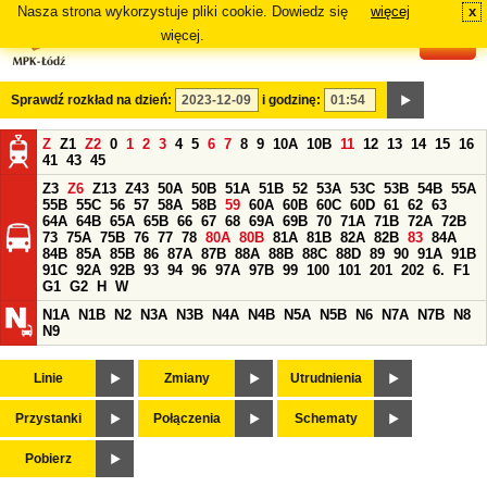
Nasza strona wykorzystuje pliki cookie. Dowiedz się
więcej
x
#
więcej.
Sprawdź rozkład na dzień:
i godzinę:
Z
Z1
Z2
0
1
2
3
4
5
6
7
8
9
10A
10B
11
12
13
14
15
16
41
43
45
Z3
Z6
Z13
Z43
50A
50B
51A
51B
52
53A
53C
53B
54B
55A
55B
55C
56
57
58A
58B
59
60A
60B
60C
60D
61
62
63
64A
64B
65A
65B
66
67
68
69A
69B
70
71A
71B
72A
72B
73
75A
75B
76
77
78
80A
80B
81A
81B
82A
82B
83
84A
84B
85A
85B
86
87A
87B
88A
88B
88C
88D
89
90
91A
91B
91C
92A
92B
93
94
96
97A
97B
99
100
101
201
202
6.
F1
G1
G2
H
W
N1A
N1B
N2
N3A
N3B
N4A
N4B
N5A
N5B
N6
N7A
N7B
N8
N9
Linie
Zmiany
Utrudnienia
Przystanki
Połączenia
Schematy
Pobierz