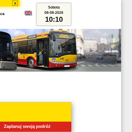
x
Sobota
08-08-2026
aca
10:10
9 sierpnia (piątek - niedziela) 2026r., zmiana tras linii : 2, 3, 6, 7, 11, 59, 80A, 80B,
Zaplanuj swoją podróż