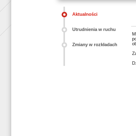
Aktualności
Utrudnienia w ruchu
M
p
o
Zmiany w rozkładach
Z
D