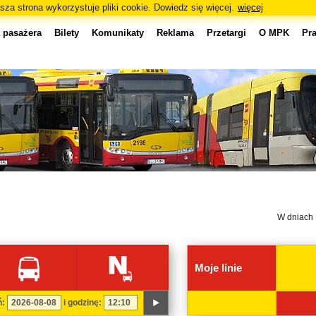
sza strona wykorzystuje pliki cookie. Dowiedz się więcej.
więcej
 pasażera
Bilety
Komunikaty
Reklama
Przetargi
O MPK
Pr
W dniach 7 - 
Moje linie
ń:
i godzinę: