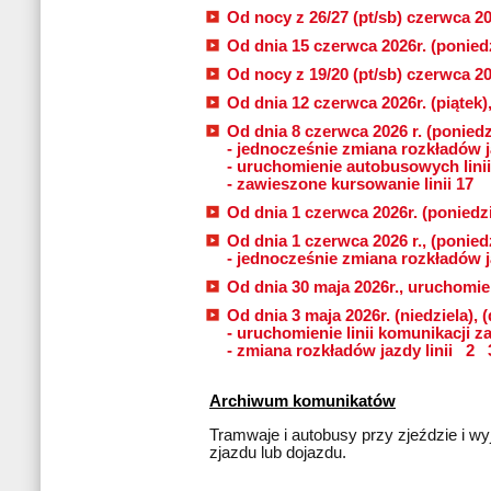
Od nocy z 26/27 (pt/sb) czerwca 202
Od dnia 15 czerwca 2026r. (poniedz
Od nocy z 19/20 (pt/sb) czerwca 20
Od dnia 12 czerwca 2026r. (piątek)
Od dnia 8 czerwca 2026 r. (poniedzi
- jednocześnie zmiana rozkładów j
- uruchomienie autobusowych linii
- zawieszone kursowanie linii 17
Od dnia 1 czerwca 2026r. (poniedzi
Od dnia 1 czerwca 2026 r., (poniedz
- jednocześnie zmiana rozkładów j
Od dnia 30 maja 2026r., uruchomien
Od dnia 3 maja 2026r. (niedziela), (
- uruchomienie linii komunikacji z
- zmiana rozkładów jazdy linii
2
Archiwum komunikatów
Tramwaje i autobusy przy zjeździe i wyj
zjazdu lub dojazdu.