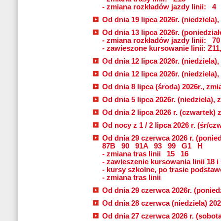
- zmiana rozkładów jazdy linii:
4
Od dnia 19 lipca 2026r. (niedziela),
Od dnia 13 lipca 2026r. (poniedziałe
- zmiana rozkładów jazdy linii:
70
- zawieszone kursowanie linii: Z11
Od dnia 12 lipca 2026r. (niedziela),
Od dnia 12 lipca 2026r. (niedziela),
Od dnia 8 lipca (środa) 2026r., zmia
Od dnia 5 lipca 2026r. (niedziela), 
Od dnia 2 lipca 2026 r. (czwartek) 
Od nocy z 1 / 2 lipca 2026 r. (śr/c
Od dnia 29 czerwca 2026 r. (ponied
87B
90
91A
93
99
G1
H
- zmiana tras linii
15
16
- zawieszenie kursowania linii 18 i
- kursy szkolne, po trasie podstawo
- zmiana tras linii
Od dnia 29 czerwca 2026r. (poniedzi
Od dnia 28 czerwca (niedziela) 2026
Od dnia 27 czerwca 2026 r. (sobota)