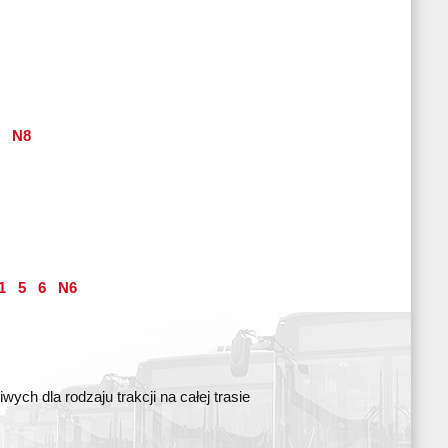
N8
1
5
6
N6
ch dla rodzaju trakcji na całej trasie