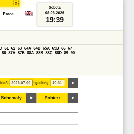
x
Sobota
08-08-2026
Praca
19:39
D
61
62
63
64A
64B
65A
65B
66
67
86
87A
87B
88A
88B
88C
88D
89
90
zień:
i godzinę:
Schematy
Pobierz