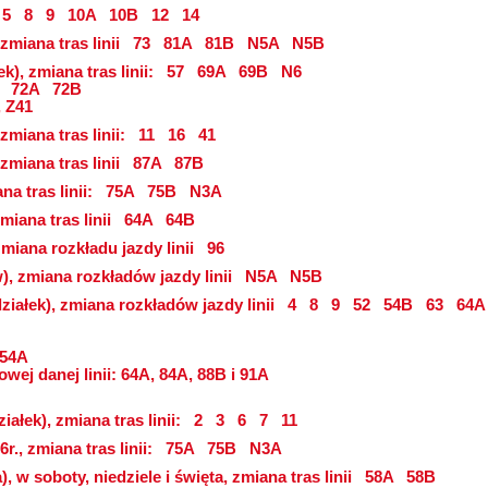
5
8
9
10A
10B
12
14
 zmiana tras linii
73
81A
81B
N5A
N5B
k), zmiana tras linii:
57
69A
69B
N6
72A
72B
, Z41
 zmiana tras linii:
11
16
41
 zmiana tras linii
87A
87B
na tras linii:
75A
75B
N3A
zmiana tras linii
64A
64B
zmiana rozkładu jazdy linii
96
zw), zmiana rozkładów jazdy linii
N5A
N5B
ziałek), zmiana rozkładów jazdy linii
4
8
9
52
54B
63
64A
 54A
wej danej linii: 64A, 84A, 88B i 91A
ałek), zmiana tras linii:
2
3
6
7
11
r., zmiana tras linii:
75A
75B
N3A
, w soboty, niedziele i święta, zmiana tras linii
58A
58B