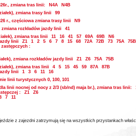
6r., zmiana tras linii:
N4A
N4B
iałek), zmiana trasy linii
99
26 r., częściowa zmiana trasy linii
N9
, zmiana rozkładów jazdy linii
41
ałek), zmiana tras linii
11
16
41
57
69A
69B
N6
azdy linii
Z1
1
2
5
6
7
8
15
68
72A
72B
73
75A
75B
 zastępczych :
ałek), zmiana rozkładów jazdy linii
Z1
Z6
75A
75B
iałek), zmiana tras linii
4
5
15
45
59
87A
87B
azdy linii
1
3
6
11
16
ie linii turystycznych 0, 100, 101
dla linii nocnej od nocy z 2/3 (sb/nd) maja br.), zmiana tras linii:
astępczej :
Z1
Z6
3
7
11
eździe z zajezdni zatrzymują się na wszystkich przystankach właściwy