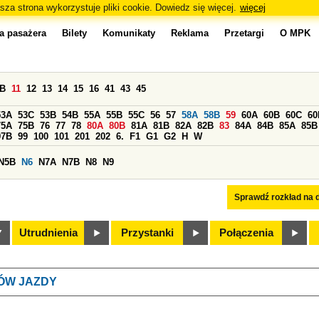
sza strona wykorzystuje pliki cookie. Dowiedz się więcej.
więcej
a pasażera
Bilety
Komunikaty
Reklama
Przetargi
O MPK
0B
11
12
13
14
15
16
41
43
45
53A
53C
53B
54B
55A
55B
55C
56
57
58A
58B
59
60A
60B
60C
60
75A
75B
76
77
78
80A
80B
81A
81B
82A
82B
83
84A
84B
85A
85B
97B
99
100
101
201
202
6.
F1
G1
G2
H
W
N5B
N6
N7A
N7B
N8
N9
Sprawdź rozkład na d
Utrudnienia
Przystanki
Połączenia
ÓW JAZDY