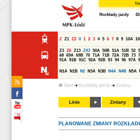
Na
Rozkłady jazdy
Dl
Z
Z1
Z2
0
1
2
3
4
5
6
7
8
9
10A
1
Z3
Z6
Z13
Z43
50A
50B
51A
51B
52
68
69A
69B
70
71A
71B
72A
72B
73
91A
91B
91C
92A
92B
93
94
96
97A
N1A
N1B
N2
N3A
N3B
N4A
N4B
N5A
Start
Rozkłady jazdy
Zmiany
Linie
Zmiany
PLANOWANE ZMIANY ROZKŁAD