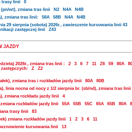
trasy linii
0
(pn/wt), zmiana tras linii
N2
N4A
N4B
), zmiana tras linii:
58A
58B
N4A
N4B
nia 29 sierpnia (sobota) 2026r., zawieszenie kursowania linii 43
kacji zastępczej linii
Z43
W JAZDY
dziela) 2026r., zmiana tras linii :
2
3
6
7
11
Z6
59
80A
8
i zastępczych:
Z
Z2
ałek), zmiana tras i rozkładów jazdy linii
80A
80B
a), linia nocna od nocy z 1/2 sierpnia br. (sb/nd), zmiana tras linii
a), zmiana rozkładu jazdy linii
4
, zmiana rozkładów jazdy linii
55A
55B
55C
65A
65B
80A
8
ana trasy linii
83
łek) zmiana rozkładów jazdy linii
1
2
3
6
11
), wznowienie kursowania linii
13