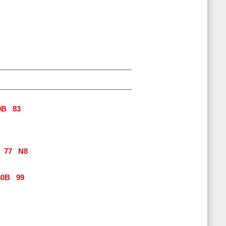
0B
83
77
N8
0B
99