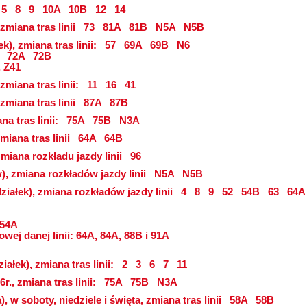
5
8
9
10A
10B
12
14
 zmiana tras linii
73
81A
81B
N5A
N5B
k), zmiana tras linii:
57
69A
69B
N6
72A
72B
, Z41
 zmiana tras linii:
11
16
41
 zmiana tras linii
87A
87B
na tras linii:
75A
75B
N3A
zmiana tras linii
64A
64B
zmiana rozkładu jazdy linii
96
zw), zmiana rozkładów jazdy linii
N5A
N5B
ziałek), zmiana rozkładów jazdy linii
4
8
9
52
54B
63
64A
 54A
wej danej linii: 64A, 84A, 88B i 91A
ałek), zmiana tras linii:
2
3
6
7
11
r., zmiana tras linii:
75A
75B
N3A
, w soboty, niedziele i święta, zmiana tras linii
58A
58B