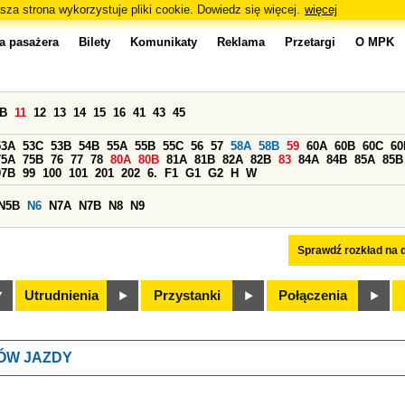
sza strona wykorzystuje pliki cookie. Dowiedz się więcej.
więcej
a pasażera
Bilety
Komunikaty
Reklama
Przetargi
O MPK
0B
11
12
13
14
15
16
41
43
45
53A
53C
53B
54B
55A
55B
55C
56
57
58A
58B
59
60A
60B
60C
60
75A
75B
76
77
78
80A
80B
81A
81B
82A
82B
83
84A
84B
85A
85B
97B
99
100
101
201
202
6.
F1
G1
G2
H
W
N5B
N6
N7A
N7B
N8
N9
Sprawdź rozkład na d
Utrudnienia
Przystanki
Połączenia
ÓW JAZDY