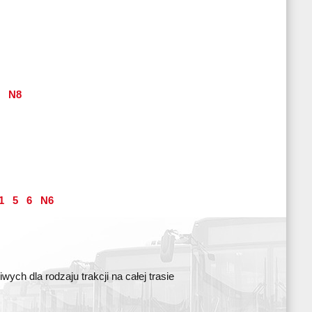
N8
1
5
6
N6
ch dla rodzaju trakcji na całej trasie