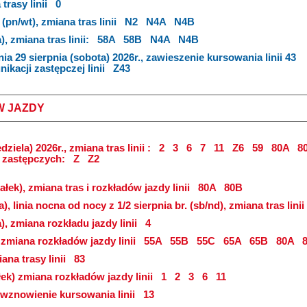
trasy linii
0
(pn/wt), zmiana tras linii
N2
N4A
N4B
), zmiana tras linii:
58A
58B
N4A
N4B
nia 29 sierpnia (sobota) 2026r., zawieszenie kursowania linii 43
kacji zastępczej linii
Z43
W JAZDY
dziela) 2026r., zmiana tras linii :
2
3
6
7
11
Z6
59
80A
8
i zastępczych:
Z
Z2
ałek), zmiana tras i rozkładów jazdy linii
80A
80B
a), linia nocna od nocy z 1/2 sierpnia br. (sb/nd), zmiana tras linii
a), zmiana rozkładu jazdy linii
4
, zmiana rozkładów jazdy linii
55A
55B
55C
65A
65B
80A
8
ana trasy linii
83
łek) zmiana rozkładów jazdy linii
1
2
3
6
11
), wznowienie kursowania linii
13