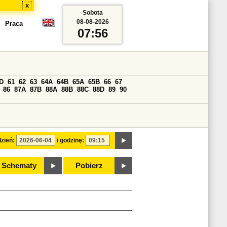
x
Sobota
08-08-2026
Praca
07:56
D
61
62
63
64A
64B
65A
65B
66
67
86
87A
87B
88A
88B
88C
88D
89
90
zień:
i godzinę:
Schematy
Pobierz