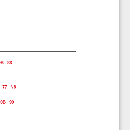
0B
83
77
N8
0B
99