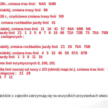
6r., zmiana tras linii:
N4A
N4B
iałek), zmiana trasy linii
99
26 r., częściowa zmiana trasy linii
N9
, zmiana rozkładów jazdy linii
41
ałek), zmiana tras linii
11
16
41
57
69A
69B
N6
azdy linii
Z1
1
2
5
6
7
8
15
68
72A
72B
73
75A
75B
 zastępczych :
ałek), zmiana rozkładów jazdy linii
Z1
Z6
75A
75B
iałek), zmiana tras linii
4
5
15
45
59
87A
87B
azdy linii
1
3
6
11
16
ie linii turystycznych 0, 100, 101
dla linii nocnej od nocy z 2/3 (sb/nd) maja br.), zmiana tras linii:
astępczej :
Z1
Z6
3
7
11
eździe z zajezdni zatrzymują się na wszystkich przystankach właściwy