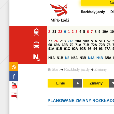
Na
Rozkłady jazdy
Dl
Z
Z1
Z2
0
1
2
3
4
5
6
7
8
9
10A
1
Z3
Z6
Z13
Z43
50A
50B
51A
51B
52
68
69A
69B
70
71A
71B
72A
72B
73
91A
91B
91C
92A
92B
93
94
96
97A
N1A
N1B
N2
N3A
N3B
N4A
N4B
N5A
Start
Rozkłady jazdy
Zmiany
Linie
Zmiany
PLANOWANE ZMIANY ROZKŁAD