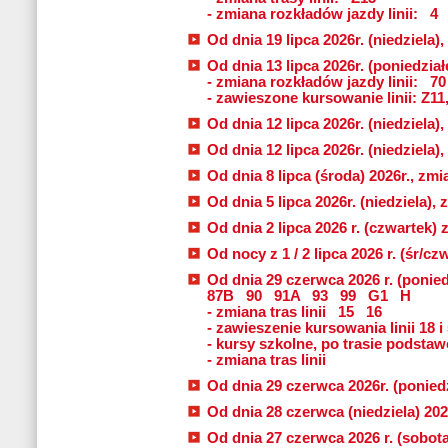
- zmiana rozkładów jazdy linii:
4
Od dnia 19 lipca 2026r. (niedziela),
Od dnia 13 lipca 2026r. (poniedziałe
- zmiana rozkładów jazdy linii:
70
- zawieszone kursowanie linii: Z11
Od dnia 12 lipca 2026r. (niedziela),
Od dnia 12 lipca 2026r. (niedziela),
Od dnia 8 lipca (środa) 2026r., zmia
Od dnia 5 lipca 2026r. (niedziela), 
Od dnia 2 lipca 2026 r. (czwartek) 
Od nocy z 1 / 2 lipca 2026 r. (śr/c
Od dnia 29 czerwca 2026 r. (ponied
87B
90
91A
93
99
G1
H
- zmiana tras linii
15
16
- zawieszenie kursowania linii 18 i
- kursy szkolne, po trasie podstawo
- zmiana tras linii
Od dnia 29 czerwca 2026r. (poniedzi
Od dnia 28 czerwca (niedziela) 2026
Od dnia 27 czerwca 2026 r. (sobota)