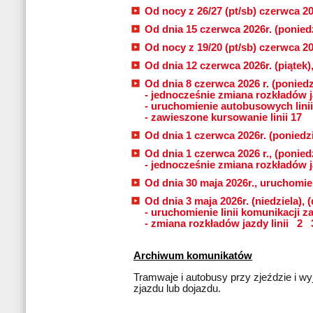
Od nocy z 26/27 (pt/sb) czerwca 202
Od dnia 15 czerwca 2026r. (poniedz
Od nocy z 19/20 (pt/sb) czerwca 20
Od dnia 12 czerwca 2026r. (piątek)
Od dnia 8 czerwca 2026 r. (poniedzi
- jednocześnie zmiana rozkładów j
- uruchomienie autobusowych linii
- zawieszone kursowanie linii 17
Od dnia 1 czerwca 2026r. (poniedzi
Od dnia 1 czerwca 2026 r., (poniedz
- jednocześnie zmiana rozkładów j
Od dnia 30 maja 2026r., uruchomien
Od dnia 3 maja 2026r. (niedziela), (
- uruchomienie linii komunikacji z
- zmiana rozkładów jazdy linii
2
Archiwum komunikatów
Tramwaje i autobusy przy zjeździe i wyj
zjazdu lub dojazdu.