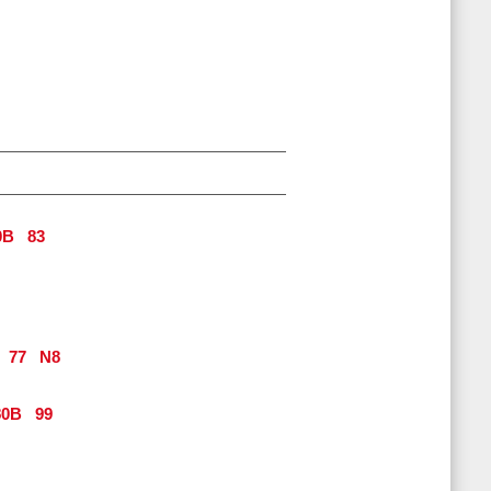
0B
83
77
N8
0B
99