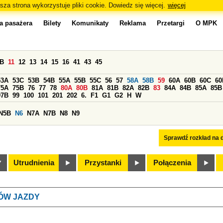
sza strona wykorzystuje pliki cookie. Dowiedz się więcej.
więcej
a pasażera
Bilety
Komunikaty
Reklama
Przetargi
O MPK
0B
11
12
13
14
15
16
41
43
45
53A
53C
53B
54B
55A
55B
55C
56
57
58A
58B
59
60A
60B
60C
60
75A
75B
76
77
78
80A
80B
81A
81B
82A
82B
83
84A
84B
85A
85B
97B
99
100
101
201
202
6.
F1
G1
G2
H
W
N5B
N6
N7A
N7B
N8
N9
Sprawdź rozkład na d
Utrudnienia
Przystanki
Połączenia
ÓW JAZDY