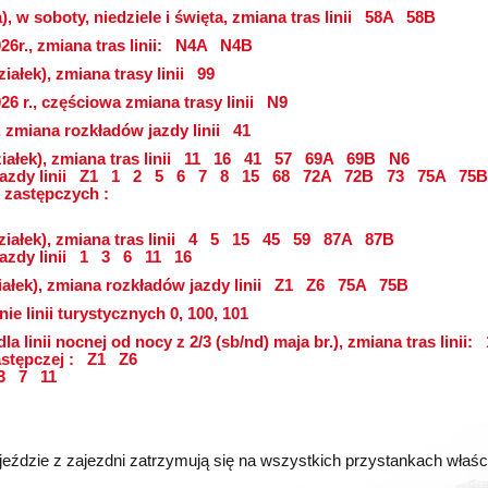
, w soboty, niedziele i święta, zmiana tras linii
58A
58B
6r., zmiana tras linii:
N4A
N4B
iałek), zmiana trasy linii
99
26 r., częściowa zmiana trasy linii
N9
, zmiana rozkładów jazdy linii
41
ałek), zmiana tras linii
11
16
41
57
69A
69B
N6
azdy linii
Z1
1
2
5
6
7
8
15
68
72A
72B
73
75A
75B
 zastępczych :
iałek), zmiana tras linii
4
5
15
45
59
87A
87B
azdy linii
1
3
6
11
16
ałek), zmiana rozkładów jazdy linii
Z1
Z6
75A
75B
ie linii turystycznych 0, 100, 101
dla linii nocnej od nocy z 2/3 (sb/nd) maja br.), zmiana tras linii:
astępczej :
Z1
Z6
3
7
11
eździe z zajezdni zatrzymują się na wszystkich przystankach właściwy