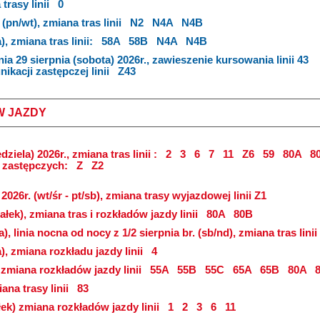
trasy linii
0
(pn/wt), zmiana tras linii
N2
N4A
N4B
), zmiana tras linii:
58A
58B
N4A
N4B
nia 29 sierpnia (sobota) 2026r., zawieszenie kursowania linii 43
kacji zastępczej linii
Z43
W JAZDY
dziela) 2026r., zmiana tras linii :
2
3
6
7
11
Z6
59
80A
8
i zastępczych:
Z
Z2
2026r. (wt/śr - pt/sb), zmiana trasy wyjazdowej linii Z1
ałek), zmiana tras i rozkładów jazdy linii
80A
80B
a), linia nocna od nocy z 1/2 sierpnia br. (sb/nd), zmiana tras linii
a), zmiana rozkładu jazdy linii
4
, zmiana rozkładów jazdy linii
55A
55B
55C
65A
65B
80A
8
ana trasy linii
83
łek) zmiana rozkładów jazdy linii
1
2
3
6
11