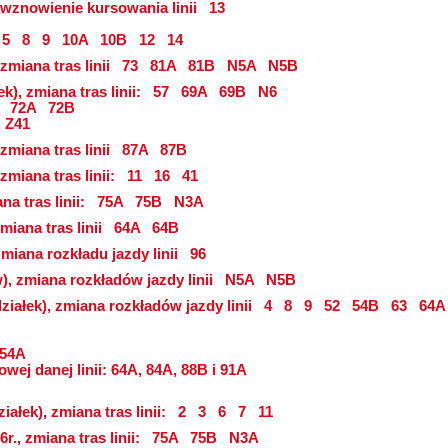
), wznowienie kursowania linii
13
5
8
9
10A
10B
12
14
 zmiana tras linii
73
81A
81B
N5A
N5B
k), zmiana tras linii:
57
69A
69B
N6
72A
72B
, Z41
 zmiana tras linii
87A
87B
 zmiana tras linii:
11
16
41
na tras linii:
75A
75B
N3A
zmiana tras linii
64A
64B
zmiana rozkładu jazdy linii
96
zw), zmiana rozkładów jazdy linii
N5A
N5B
ziałek), zmiana rozkładów jazdy linii
4
8
9
52
54B
63
64A
 54A
wej danej linii: 64A, 84A, 88B i 91A
ałek), zmiana tras linii:
2
3
6
7
11
r., zmiana tras linii:
75A
75B
N3A