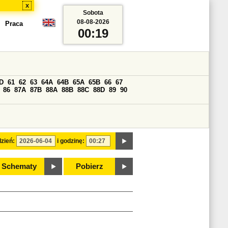
x
Sobota
08-08-2026
Praca
00:19
D
61
62
63
64A
64B
65A
65B
66
67
86
87A
87B
88A
88B
88C
88D
89
90
zień:
i godzinę:
Schematy
Pobierz