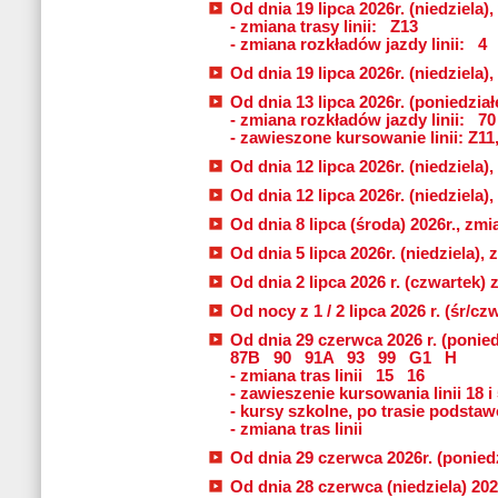
Od dnia 19 lipca 2026r. (niedziela
- zmiana trasy linii:
Z13
- zmiana rozkładów jazdy linii:
4
Od dnia 19 lipca 2026r. (niedziela),
Od dnia 13 lipca 2026r. (poniedziałe
- zmiana rozkładów jazdy linii:
70
- zawieszone kursowanie linii: Z11
Od dnia 12 lipca 2026r. (niedziela),
Od dnia 12 lipca 2026r. (niedziela),
Od dnia 8 lipca (środa) 2026r., zmia
Od dnia 5 lipca 2026r. (niedziela), 
Od dnia 2 lipca 2026 r. (czwartek) 
Od nocy z 1 / 2 lipca 2026 r. (śr/c
Od dnia 29 czerwca 2026 r. (ponied
87B
90
91A
93
99
G1
H
- zmiana tras linii
15
16
- zawieszenie kursowania linii 18 i
- kursy szkolne, po trasie podstawo
- zmiana tras linii
Od dnia 29 czerwca 2026r. (poniedzi
Od dnia 28 czerwca (niedziela) 2026