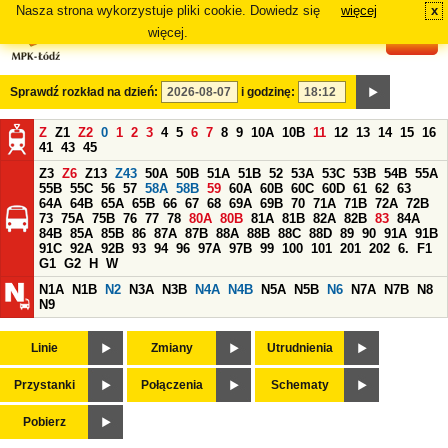
Nasza strona wykorzystuje pliki cookie. Dowiedz się
więcej
x
#
więcej.
Sprawdź rozkład na dzień:
i godzinę:
Z
Z1
Z2
0
1
2
3
4
5
6
7
8
9
10A
10B
11
12
13
14
15
16
41
43
45
Z3
Z6
Z13
Z43
50A
50B
51A
51B
52
53A
53C
53B
54B
55A
55B
55C
56
57
58A
58B
59
60A
60B
60C
60D
61
62
63
64A
64B
65A
65B
66
67
68
69A
69B
70
71A
71B
72A
72B
73
75A
75B
76
77
78
80A
80B
81A
81B
82A
82B
83
84A
84B
85A
85B
86
87A
87B
88A
88B
88C
88D
89
90
91A
91B
91C
92A
92B
93
94
96
97A
97B
99
100
101
201
202
6.
F1
G1
G2
H
W
N1A
N1B
N2
N3A
N3B
N4A
N4B
N5A
N5B
N6
N7A
N7B
N8
N9
Linie
Zmiany
Utrudnienia
Przystanki
Połączenia
Schematy
Pobierz