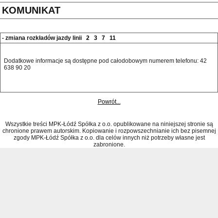
KOMUNIKAT
- zmiana rozkładów jazdy linii
2
3
7
11
Dodatkowe informacje są dostępne pod całodobowym numerem telefonu: 42 
638 90 20 
Powrót...
Wszystkie treści MPK-Łódź Spółka z o.o. opublikowane na niniejszej stronie są
chronione prawem autorskim. Kopiowanie i rozpowszechnianie ich bez pisemnej
zgody MPK-Łódź Spółka z o.o. dla celów innych niż potrzeby własne jest
zabronione.