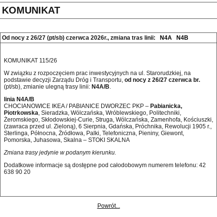
KOMUNIKAT
Od nocy z 26/27 (pt/sb) czerwca 2026r., zmiana tras linii:
N4A
N4B
KOMUNIKAT 115/26
W związku z rozpoczęciem prac inwestycyjnych na ul. Starorudzkiej, na
podstawie decyzji Zarządu Dróg i Transportu,
od nocy z 26/27 czerwca br.
(pt/sb), zmianie ulegną trasy linii:
N4A/B
.
linia N4A/B
CHOCIANOWICE IKEA / PABIANICE DWORZEC PKP –
Pabianicka,
Piotrkowska
, Sieradzka, Wólczańska, Wróblewskiego, Politechniki,
Żeromskiego, Skłodowskiej-Curie, Struga, Wólczańska, Zamenhofa, Kościuszki,
(zawraca przed ul. Zieloną), 6 Sierpnia, Gdańska, Próchnika, Rewolucji 1905 r.,
Sterlinga, Północna, Żródłowa, Palki, Telefoniczna, Pieniny, Giewont,
Pomorska, Juhasowa, Skalna – STOKI SKALNA
Zmiana trasy jedynie w podanym kierunku.
Dodatkowe informacje są dostępne pod całodobowym numerem telefonu: 42 
638 90 20 
Powrót...