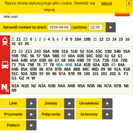
Nasza strona wykorzystuje pliki cookie. Dowiedz się
więcej
x
#
więcej.
Sprawdź rozkład na dzień:
i godzinę:
Z
Z1
Z2
0
1
2
3
4
5
6
7
8
9
10A
10B
11
12
13
14
15
16
41
43
45
Z3
Z6
Z13
Z43
50A
50B
51A
51B
52
53A
53C
53B
54B
55A
55B
55C
56
57
58A
58B
59
60A
60B
60C
60D
61
62
63
64A
64B
65A
65B
66
67
68
69A
69B
70
71A
71B
72A
72B
73
75A
75B
76
77
78
80A
80B
81A
81B
82A
82B
83
84A
84B
85A
85B
86
87A
87B
88A
88B
88C
88D
89
90
91A
91B
91C
92A
92B
93
94
96
97A
97B
99
100
101
201
202
6.
F1
G1
G2
H
W
N1A
N1B
N2
N3A
N3B
N4A
N4B
N5A
N5B
N6
N7A
N7B
N8
N9
Linie
Zmiany
Utrudnienia
Przystanki
Połączenia
Schematy
Pobierz