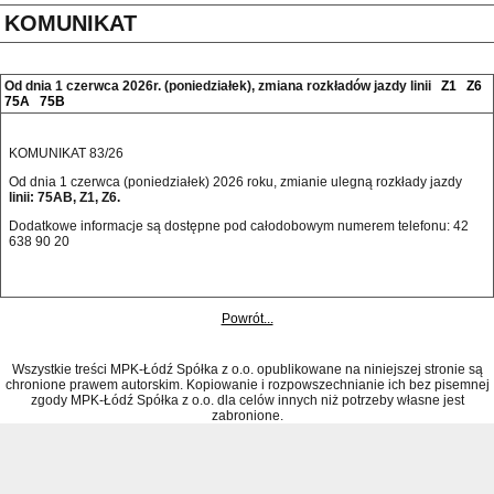
KOMUNIKAT
Od dnia 1 czerwca 2026r. (poniedziałek), zmiana rozkładów jazdy linii
Z1
Z6
75A
75B
KOMUNIKAT 83/26
Od dnia 1 czerwca (poniedziałek) 2026 roku, zmianie ulegną rozkłady jazdy
linii: 75AB, Z1, Z6.
Dodatkowe informacje są dostępne pod całodobowym numerem telefonu: 42 
638 90 20 
Powrót...
Wszystkie treści MPK-Łódź Spółka z o.o. opublikowane na niniejszej stronie są
chronione prawem autorskim. Kopiowanie i rozpowszechnianie ich bez pisemnej
zgody MPK-Łódź Spółka z o.o. dla celów innych niż potrzeby własne jest
zabronione.