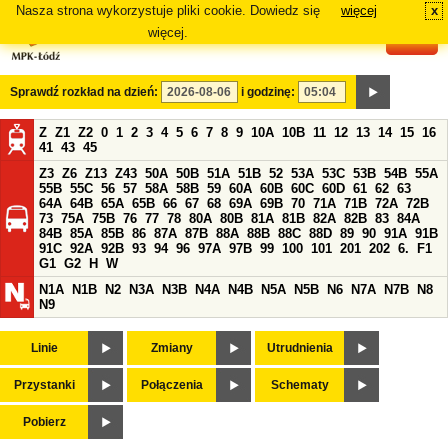
Nasza strona wykorzystuje pliki cookie. Dowiedz się
więcej
x
#
więcej.
Sprawdź rozkład na dzień:
i godzinę:
Z
Z1
Z2
0
1
2
3
4
5
6
7
8
9
10A
10B
11
12
13
14
15
16
41
43
45
Z3
Z6
Z13
Z43
50A
50B
51A
51B
52
53A
53C
53B
54B
55A
55B
55C
56
57
58A
58B
59
60A
60B
60C
60D
61
62
63
64A
64B
65A
65B
66
67
68
69A
69B
70
71A
71B
72A
72B
73
75A
75B
76
77
78
80A
80B
81A
81B
82A
82B
83
84A
84B
85A
85B
86
87A
87B
88A
88B
88C
88D
89
90
91A
91B
91C
92A
92B
93
94
96
97A
97B
99
100
101
201
202
6.
F1
G1
G2
H
W
N1A
N1B
N2
N3A
N3B
N4A
N4B
N5A
N5B
N6
N7A
N7B
N8
N9
Linie
Zmiany
Utrudnienia
Przystanki
Połączenia
Schematy
Pobierz