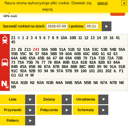
Nasza strona wykorzystuje pliki cookie. Dowiedz się
więcej
x
#
więcej.
Sprawdź rozkład na dzień:
i godzinę:
Z1
0
1
2
3
4
5
6
7
8
9
10A
10B
11
12
13
14
15
16
41
45
Z3
Z6
Z13
Z43
50A
50B
51A
51B
52
53A
53C
53B
54B
55A
55B
55C
56
57
58A
58B
59
60A
60B
60C
60D
61
62
63
64A
64B
65A
65B
66
67
68
69A
69B
70
71A
71B
72A
72B
73
75A
75B
76
77
78
80A
80B
81A
81B
82A
82B
83
84A
84B
85A
85B
86
87A
87B
88A
88B
88C
88D
89
90
91A
91B
91C
92A
92B
93
94
96
97A
97B
99
100
101
201
202
6.
F1
G1
G2
H
W
N1A
N1B
N2
N3A
N3B
N4A
N4B
N5A
N5B
N6
N7A
N7B
N8
N9
Linie
Zmiany
Utrudnienia
Przystanki
Połączenia
Schematy
Pobierz