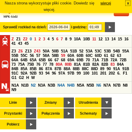
Nasza strona wykorzystuje pliki cookie. Dowiedz się
więcej
x
#
więcej.
Sprawdź rozkład na dzień:
i godzinę:
Z
Z1
Z2
0
1
2
3
4
5
6
7
8
9
10A
10B
11
12
13
14
15
16
41
43
45
Z3
Z6
Z13
Z43
50A
50B
51A
51B
52
53A
53C
53B
54B
55A
55B
55C
56
57
58A
58B
59
60A
60B
60C
60D
61
62
63
64A
64B
65A
65B
66
67
68
69A
69B
70
71A
71B
72A
72B
73
75A
75B
76
77
78
80A
80B
81A
81B
82A
82B
83
84A
84B
85A
85B
86
87A
87B
88A
88B
88C
88D
89
90
91A
91B
91C
92A
92B
93
94
96
97A
97B
99
100
101
201
202
6.
F1
G1
G2
H
W
N1A
N1B
N2
N3A
N3B
N4A
N4B
N5A
N5B
N6
N7A
N7B
N8
N9
Linie
Zmiany
Utrudnienia
Przystanki
Połączenia
Schematy
Pobierz