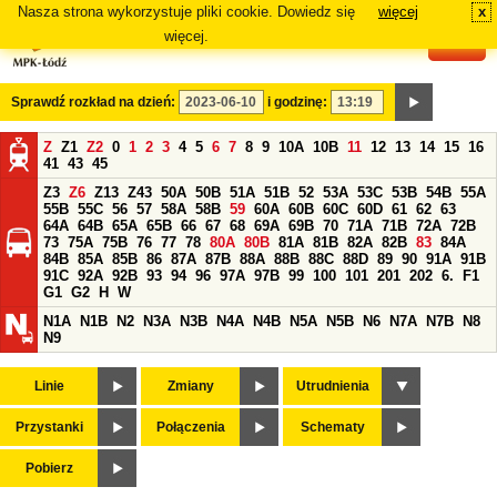
Nasza strona wykorzystuje pliki cookie. Dowiedz się
więcej
x
#
więcej.
Sprawdź rozkład na dzień:
i godzinę:
Z
Z1
Z2
0
1
2
3
4
5
6
7
8
9
10A
10B
11
12
13
14
15
16
41
43
45
Z3
Z6
Z13
Z43
50A
50B
51A
51B
52
53A
53C
53B
54B
55A
55B
55C
56
57
58A
58B
59
60A
60B
60C
60D
61
62
63
64A
64B
65A
65B
66
67
68
69A
69B
70
71A
71B
72A
72B
73
75A
75B
76
77
78
80A
80B
81A
81B
82A
82B
83
84A
84B
85A
85B
86
87A
87B
88A
88B
88C
88D
89
90
91A
91B
91C
92A
92B
93
94
96
97A
97B
99
100
101
201
202
6.
F1
G1
G2
H
W
N1A
N1B
N2
N3A
N3B
N4A
N4B
N5A
N5B
N6
N7A
N7B
N8
N9
Linie
Zmiany
Utrudnienia
Przystanki
Połączenia
Schematy
Pobierz