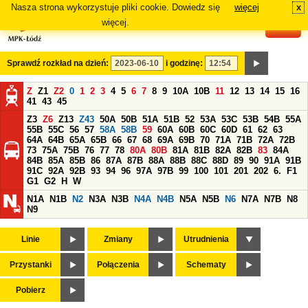
Nasza strona wykorzystuje pliki cookie. Dowiedz się
więcej
x
#
więcej.
Sprawdź rozkład na dzień:
i godzinę:
Z
Z1
Z2
0
1
2
3
4
5
6
7
8
9
10A
10B
11
12
13
14
15
16
41
43
45
Z3
Z6
Z13
Z43
50A
50B
51A
51B
52
53A
53C
53B
54B
55A
55B
55C
56
57
58A
58B
59
60A
60B
60C
60D
61
62
63
64A
64B
65A
65B
66
67
68
69A
69B
70
71A
71B
72A
72B
73
75A
75B
76
77
78
80A
80B
81A
81B
82A
82B
83
84A
84B
85A
85B
86
87A
87B
88A
88B
88C
88D
89
90
91A
91B
91C
92A
92B
93
94
96
97A
97B
99
100
101
201
202
6.
F1
G1
G2
H
W
N1A
N1B
N2
N3A
N3B
N4A
N4B
N5A
N5B
N6
N7A
N7B
N8
N9
Linie
Zmiany
Utrudnienia
Przystanki
Połączenia
Schematy
Pobierz