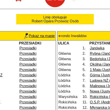
Linię obsługuje
Robert Opara Przewóz Osób
Pokaż na mapie
rondo Inwalidów
PRZESIADKI
ULICA
PRZYSTAN
Przesiadki
1.
Janówka
Przesiadki
Główna
2.
Rybna (Jan
Przesiadki
Główna
3.
Bedońska (
Przesiadki
Główna
4.
Okólna (Ja
Przesiadki
Główna
5.
1 Maja (Jus
NŻ
Przesiadki
Łódzka
6.
Górna (Just
Przesiadki
Łódzka
7.
Ludowa NŻ 
Przesiadki
Łódzka
8.
Malinowa (J
Przesiadki
Łódzka
9.
Nowa (Just
Przesiadki
Marysińska
10.
Rokicińska 
Ż
Przesiadki
Rokicińska
11.
O.S.P. (Andr
Przesiadki
Rokicińska
12.
Młynarska (