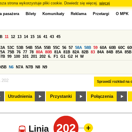
sza strona wykorzystuje pliki cookie. Dowiedz się więcej.
więcej
a pasażera
Bilety
Komunikaty
Reklama
Przetargi
O MPK
0B
11
12
13
14
15
16
41
43
45
53A
53C
53B
54B
55A
55B
55C
56
57
58A
58B
59
60A
60B
60C
60
75A
75B
76
77
78
80A
80B
81A
81B
82A
82B
83
84A
84B
85A
85B
97B
99
100
101
201
202
6.
F1
G1
G2
H
W
N5B
N6
N7A
N7B
N8
N9
a 202
Sprawdź rozkład na d
Utrudnienia
Przystanki
Połączenia
202
Linia