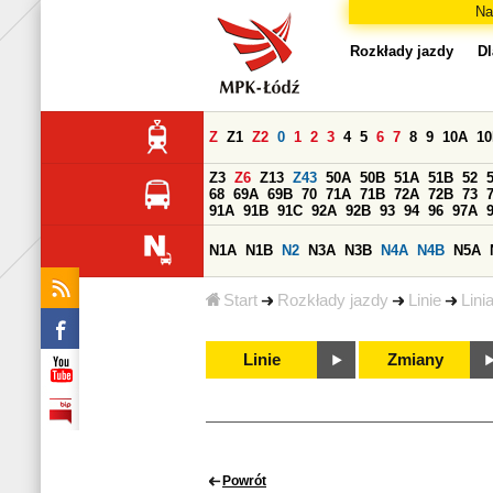
Na
Rozkłady jazdy
Dl
Z
Z1
Z2
0
1
2
3
4
5
6
7
8
9
10A
1
Z3
Z6
Z13
Z43
50A
50B
51A
51B
52
68
69A
69B
70
71A
71B
72A
72B
73
91A
91B
91C
92A
92B
93
94
96
97A
N1A
N1B
N2
N3A
N3B
N4A
N4B
N5A
Start
Rozkłady jazdy
Linie
Lini
Linie
Zmiany
Powrót