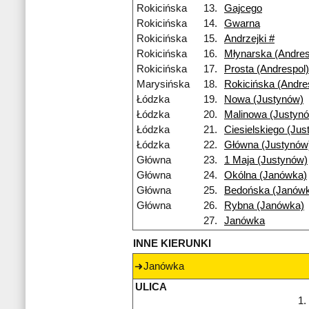
Rokicińska
13.
Gajcego
Rokicińska
14.
Gwarna
Rokicińska
15.
Andrzejki #
Rokicińska
16.
Młynarska (Andres
Rokicińska
17.
Prosta (Andrespol)
Marysińska
18.
Rokicińska (Andre
Łódzka
19.
Nowa (Justynów)
Łódzka
20.
Malinowa (Justyn
Łódzka
21.
Ciesielskiego (Jus
Łódzka
22.
Główna (Justynów
Główna
23.
1 Maja (Justynów)
Główna
24.
Okólna (Janówka)
Główna
25.
Bedońska (Janów
Główna
26.
Rybna (Janówka)
27.
Janówka
INNE KIERUNKI
Janówka
ULICA
1.