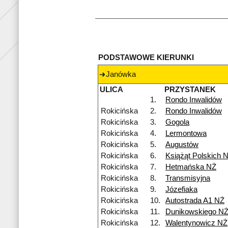
PODSTAWOWE KIERUNKI
Janówka
ULICA
PRZYSTANEK
1.
Rondo Inwalidów
Rokicińska
2.
Rondo Inwalidów
Rokicińska
3.
Gogola
Rokicińska
4.
Lermontowa
Rokicińska
5.
Augustów
Rokicińska
6.
Książąt Polskich 
Rokicińska
7.
Hetmańska NŻ
Rokicińska
8.
Transmisyjna
Rokicińska
9.
Józefiaka
Rokicińska
10.
Autostrada A1 NŻ
Rokicińska
11.
Dunikowskiego N
Rokicińska
12.
Walentynowicz NŻ