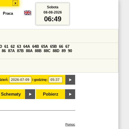
x
Sobota
08-08-2026
Praca
06:49
D
61
62
63
64A
64B
65A
65B
66
67
86
87A
87B
88A
88B
88C
88D
89
90
zień:
i godzinę:
Schematy
Pobierz
Pomoc