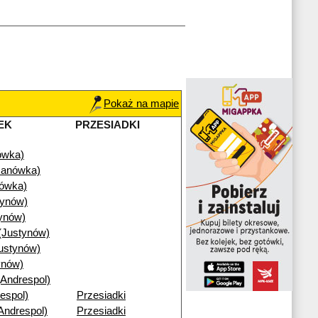
Pokaż na mapie
EK
PRZESIADKI
ówka)
Janówka)
nówka)
tynów)
ynów)
(Justynów)
ustynów)
ynów)
(Andrespol)
espol)
Przesiadki
Andrespol)
Przesiadki