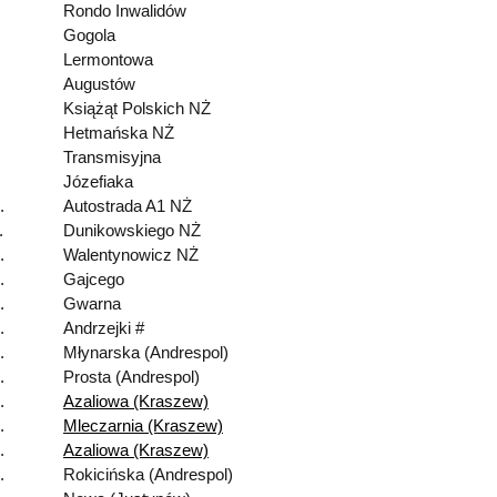
Rondo Inwalidów
Gogola
Lermontowa
Augustów
Książąt Polskich NŻ
Hetmańska NŻ
Transmisyjna
Józefiaka
.
Autostrada A1 NŻ
.
Dunikowskiego NŻ
.
Walentynowicz NŻ
.
Gajcego
.
Gwarna
.
Andrzejki #
.
Młynarska (Andrespol)
.
Prosta (Andrespol)
.
Azaliowa (Kraszew)
.
Mleczarnia (Kraszew)
.
Azaliowa (Kraszew)
.
Rokicińska (Andrespol)