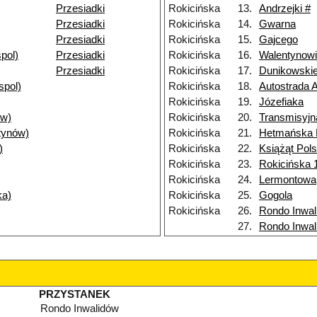
Przesiadki
Rokicińska
13.
Andrzejki #
Przesiadki
Rokicińska
14.
Gwarna
Przesiadki
Rokicińska
15.
Gajcego
pol)
Przesiadki
Rokicińska
16.
Walentynow
Przesiadki
Rokicińska
17.
Dunikowski
spol)
Rokicińska
18.
Autostrada 
Rokicińska
19.
Józefiaka
ów)
Rokicińska
20.
Transmisyjn
tynów)
Rokicińska
21.
Hetmańska
)
Rokicińska
22.
Książąt Pol
Rokicińska
23.
Rokicińska 
Rokicińska
24.
Lermontowa
ka)
Rokicińska
25.
Gogola
Rokicińska
26.
Rondo Inwal
27.
Rondo Inwal
PRZYSTANEK
Rondo Inwalidów