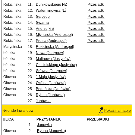
Rokicińska
11.
Dunikowskiego NŻ
Przesiadki
Rokicińska
12.
Walentynowicz NŻ
Przesiadki
Rokicińska
13.
Gajcego
Przesiadki
Rokicińska
14.
Gwarna
Przesiadki
Rokicińska
15.
Andrzejki #
Przesiadki
Rokicińska
16.
Młynarska (Andrespol)
Przesiadki
Rokicińska
17.
Prosta (Andrespol)
Przesiadki
Marysińska
18.
Rokicińska (Andrespol)
Łódzka
19.
Nowa (Justynów)
Łódzka
20.
Malinowa (Justynów)
Łódzka
21.
Ciesielskiego (Justynów)
Łódzka
22.
Główna (Justynów)
Główna
23.
1 Maja (Justynów)
Główna
24.
Okólna (Janówka)
Główna
25.
Bedońska (Janówka)
Główna
26.
Rybna (Janówka)
27.
Janówka
rondo Inwalidów
Pokaż na mapie
ULICA
PRZYSTANEK
PRZESIADKI
1.
Janówka
Główna
2.
Rybna (Janówka)