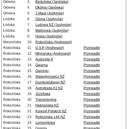
Główna
3.
Bedońska (Janówka)
Główna
4.
Okólna (Janówka)
Główna
5.
1 Maja (Justynów)
Łódzka
6.
Górna (Justynów)
Łódzka
7.
Ludowa NŻ (Justynów)
Łódzka
8.
Malinowa (Justynów)
Łódzka
9.
Nowa (Justynów)
Marysińska
10.
Rokicińska (Andrespol)
Rokicińska
11.
O.S.P. (Andrespol)
Przesiadki
Rokicińska
12.
Młynarska (Andrespol)
Przesiadki
Rokicińska
13.
Andrzejki #
Przesiadki
Rokicińska
14.
Gwarna
Przesiadki
Rokicińska
15.
Gajcego
Przesiadki
Rokicińska
16.
Walentynowicz NŻ
Przesiadki
Rokicińska
17.
Dunikowskiego NŻ
Przesiadki
Rokicińska
18.
Autostrada A1 NŻ
Przesiadki
Rokicińska
19.
Józefiaka
Przesiadki
Rokicińska
20.
Transmisyjna
Przesiadki
Rokicińska
21.
Hetmańska NŻ
Przesiadki
Rokicińska
22.
Książąt Polskich NŻ
Przesiadki
Rokicińska
23.
Rokicińska 144 NŻ
Przesiadki
Rokicińska
24.
Lermontowa
Przesiadki
Rokicińska
25.
Gogola
Przesiadki