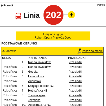
Pomoc
Powrót
202
Linia
Linię obsługuje
Robert Opara Przewóz Osób
PODSTAWOWE KIERUNKI
Janówka
Pokaż na mapie
ULICA
PRZYSTANEK
PRZESIADKI
1.
Rondo Inwalidów
Przesiadki
Rokicińska
2.
Rondo Inwalidów
Przesiadki
Rokicińska
3.
Gogola
Przesiadki
Rokicińska
4.
Lermontowa
Przesiadki
Rokicińska
5.
Augustów
Przesiadki
Rokicińska
6.
Książąt Polskich NŻ
Przesiadki
Rokicińska
7.
Hetmańska NŻ
Przesiadki
Rokicińska
8.
Transmisyjna
Przesiadki
Rokicińska
9.
Józefiaka
Przesiadki
Rokicińska
10.
Autostrada A1 NŻ
Przesiadki