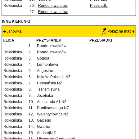
Rokicińska
26.
Rondo Inwalidów
Przesiadki
27.
Rondo Inwalidów
INNE KIERUNKI
Janówka
Pokaż na mapie
ULICA
PRZYSTANEK
PRZESIADKI
1.
Rondo Inwalidów
Rokicińska
2.
Rondo Inwalidów
Rokicińska
3.
Gogola
Rokicińska
4.
Lermontowa
Rokicińska
5.
Augustów
Rokicińska
6.
Książąt Polskich NŻ
Rokicińska
7.
Hetmańska NŻ
Rokicińska
8.
Transmisyjna
Rokicińska
9.
Józefiaka
Rokicińska
10.
Autostrada A1 NŻ
Rokicińska
11.
Dunikowskiego NŻ
Rokicińska
12.
Walentynowicz NŻ
Rokicińska
13.
Gajcego
Rokicińska
14.
Gwarna
Rokicińska
15.
Andrzejki #