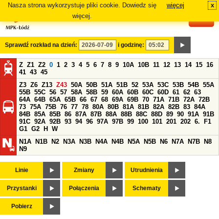
Nasza strona wykorzystuje pliki cookie. Dowiedz się
więcej
x
#
więcej.
Sprawdź rozkład na dzień:
i godzinę:
Z
Z1
Z2
0
1
2
3
4
5
6
7
8
9
10A
10B
11
12
13
14
15
16
41
43
45
Z3
Z6
Z13
Z43
50A
50B
51A
51B
52
53A
53C
53B
54B
55A
55B
55C
56
57
58A
58B
59
60A
60B
60C
60D
61
62
63
64A
64B
65A
65B
66
67
68
69A
69B
70
71A
71B
72A
72B
73
75A
75B
76
77
78
80A
80B
81A
81B
82A
82B
83
84A
84B
85A
85B
86
87A
87B
88A
88B
88C
88D
89
90
91A
91B
91C
92A
92B
93
94
96
97A
97B
99
100
101
201
202
6.
F1
G1
G2
H
W
N1A
N1B
N2
N3A
N3B
N4A
N4B
N5A
N5B
N6
N7A
N7B
N8
N9
Linie
Zmiany
Utrudnienia
Przystanki
Połączenia
Schematy
Pobierz