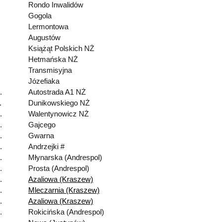
Rondo Inwalidów
Gogola
Lermontowa
Augustów
Książąt Polskich NŻ
Hetmańska NŻ
Transmisyjna
Józefiaka
.
Autostrada A1 NŻ
.
Dunikowskiego NŻ
.
Walentynowicz NŻ
.
Gajcego
.
Gwarna
.
Andrzejki #
.
Młynarska (Andrespol)
.
Prosta (Andrespol)
.
Azaliowa (Kraszew)
.
Mleczarnia (Kraszew)
.
Azaliowa (Kraszew)
.
Rokicińska (Andrespol)