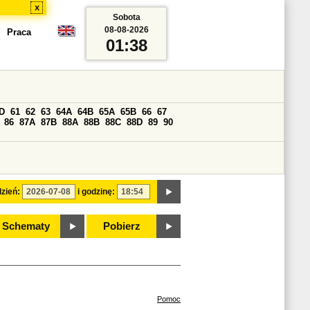
x
Sobota
08-08-2026
Praca
01:38
D
61
62
63
64A
64B
65A
65B
66
67
86
87A
87B
88A
88B
88C
88D
89
90
zień:
i godzinę:
Schematy
Pobierz
Pomoc