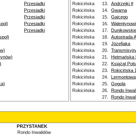
Przesiadki
Rokicińska
13.
Andrzejki #
Przesiadki
Rokicińska
14.
Gwarna
Przesiadki
Rokicińska
15.
Gajcego
pol)
Przesiadki
Rokicińska
16.
Walentynow
Przesiadki
Rokicińska
17.
Dunikowski
spol)
Rokicińska
18.
Autostrada 
Rokicińska
19.
Józefiaka
ów)
Rokicińska
20.
Transmisyjn
tynów)
Rokicińska
21.
Hetmańska
)
Rokicińska
22.
Książąt Pol
Rokicińska
23.
Rokicińska 
Rokicińska
24.
Lermontowa
ka)
Rokicińska
25.
Gogola
Rokicińska
26.
Rondo Inwal
27.
Rondo Inwal
PRZYSTANEK
Rondo Inwalidów