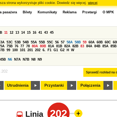
sza strona wykorzystuje pliki cookie. Dowiedz się więcej.
więcej
a pasażera
Bilety
Komunikaty
Reklama
Przetargi
O MPK
0B
11
12
13
14
15
16
41
43
45
53A
53C
53B
54B
55A
55B
55C
56
57
58A
58B
59
60A
60B
60C
60
75A
75B
76
77
78
80A
80B
81A
81B
82A
82B
83
84A
84B
85A
85B
97B
99
100
101
201
202
6.
F1
G1
G2
H
W
N5B
N6
N7A
N7B
N8
N9
a 202
Sprawdź rozkład na d
Utrudnienia
Przystanki
Połączenia
202
Linia