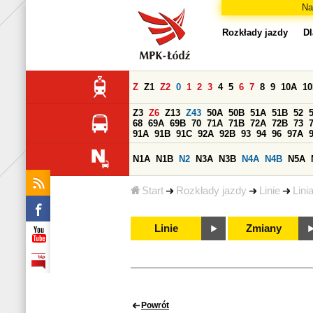
Na
Rozkłady jazdy
Dl
Z
Z1
Z2
0
1
2
3
4
5
6
7
8
9
10A
1
Z3
Z6
Z13
Z43
50A
50B
51A
51B
52
68
69A
69B
70
71A
71B
72A
72B
73
91A
91B
91C
92A
92B
93
94
96
97A
N1A
N1B
N2
N3A
N3B
N4A
N4B
N5A
Start
Rozkłady jazdy
Linie
Lini
Linie
Zmiany
Powrót