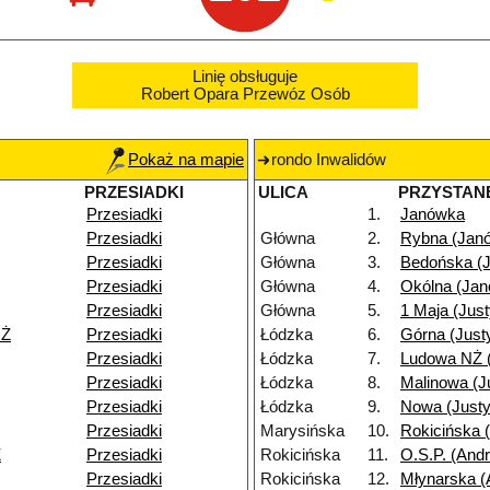
Linię obsługuje
Robert Opara Przewóz Osób
Pokaż na mapie
rondo Inwalidów
PRZESIADKI
ULICA
PRZYSTAN
Przesiadki
1.
Janówka
Przesiadki
Główna
2.
Rybna (Jan
Przesiadki
Główna
3.
Bedońska (
Przesiadki
Główna
4.
Okólna (Ja
Przesiadki
Główna
5.
1 Maja (Jus
NŻ
Przesiadki
Łódzka
6.
Górna (Just
Przesiadki
Łódzka
7.
Ludowa NŻ 
Przesiadki
Łódzka
8.
Malinowa (J
Przesiadki
Łódzka
9.
Nowa (Just
Przesiadki
Marysińska
10.
Rokicińska 
Ż
Przesiadki
Rokicińska
11.
O.S.P. (Andr
Przesiadki
Rokicińska
12.
Młynarska (