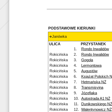
PODSTAWOWE KIERUNKI
Janówka
ULICA
PRZYSTANEK
1.
Rondo Inwalidów
Rokicińska
2.
Rondo Inwalidów
Rokicińska
3.
Gogola
Rokicińska
4.
Lermontowa
Rokicińska
5.
Augustów
Rokicińska
6.
Książąt Polskich 
Rokicińska
7.
Hetmańska NŻ
Rokicińska
8.
Transmisyjna
Rokicińska
9.
Józefiaka
Rokicińska
10.
Autostrada A1 NŻ
Rokicińska
11.
Dunikowskiego N
Rokicińska
12.
Walentynowicz NŻ