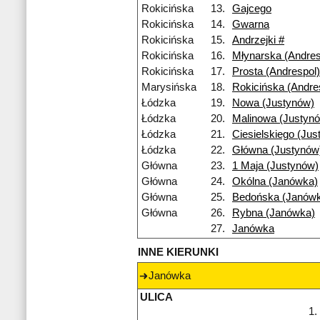
Rokicińska
13.
Gajcego
Rokicińska
14.
Gwarna
Rokicińska
15.
Andrzejki #
Rokicińska
16.
Młynarska (Andres
Rokicińska
17.
Prosta (Andrespol)
Marysińska
18.
Rokicińska (Andre
Łódzka
19.
Nowa (Justynów)
Łódzka
20.
Malinowa (Justyn
Łódzka
21.
Ciesielskiego (Jus
Łódzka
22.
Główna (Justynów
Główna
23.
1 Maja (Justynów)
Główna
24.
Okólna (Janówka)
Główna
25.
Bedońska (Janów
Główna
26.
Rybna (Janówka)
27.
Janówka
INNE KIERUNKI
Janówka
ULICA
1.