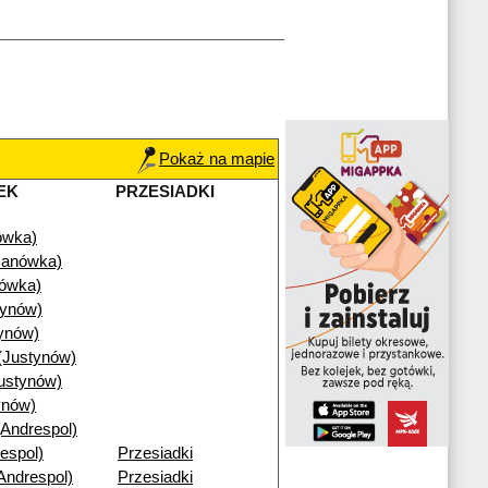
Pokaż na mapie
EK
PRZESIADKI
ówka)
Janówka)
nówka)
tynów)
ynów)
(Justynów)
ustynów)
ynów)
(Andrespol)
espol)
Przesiadki
Andrespol)
Przesiadki