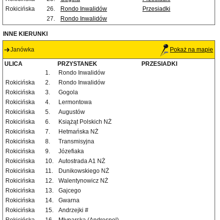
Rokicińska
26.
Rondo Inwalidów
Przesiadki
27.
Rondo Inwalidów
INNE KIERUNKI
Janówka
Pokaż na mapie
ULICA
PRZYSTANEK
PRZESIADKI
1.
Rondo Inwalidów
Rokicińska
2.
Rondo Inwalidów
Rokicińska
3.
Gogola
Rokicińska
4.
Lermontowa
Rokicińska
5.
Augustów
Rokicińska
6.
Książąt Polskich NŻ
Rokicińska
7.
Hetmańska NŻ
Rokicińska
8.
Transmisyjna
Rokicińska
9.
Józefiaka
Rokicińska
10.
Autostrada A1 NŻ
Rokicińska
11.
Dunikowskiego NŻ
Rokicińska
12.
Walentynowicz NŻ
Rokicińska
13.
Gajcego
Rokicińska
14.
Gwarna
Rokicińska
15.
Andrzejki #