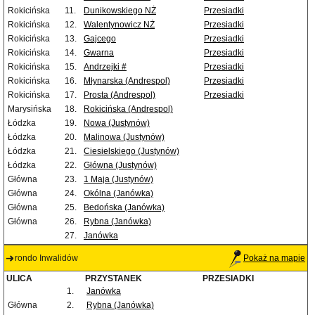
Rokicińska
11.
Dunikowskiego NŻ
Przesiadki
Rokicińska
12.
Walentynowicz NŻ
Przesiadki
Rokicińska
13.
Gajcego
Przesiadki
Rokicińska
14.
Gwarna
Przesiadki
Rokicińska
15.
Andrzejki #
Przesiadki
Rokicińska
16.
Młynarska (Andrespol)
Przesiadki
Rokicińska
17.
Prosta (Andrespol)
Przesiadki
Marysińska
18.
Rokicińska (Andrespol)
Łódzka
19.
Nowa (Justynów)
Łódzka
20.
Malinowa (Justynów)
Łódzka
21.
Ciesielskiego (Justynów)
Łódzka
22.
Główna (Justynów)
Główna
23.
1 Maja (Justynów)
Główna
24.
Okólna (Janówka)
Główna
25.
Bedońska (Janówka)
Główna
26.
Rybna (Janówka)
27.
Janówka
rondo Inwalidów
Pokaż na mapie
ULICA
PRZYSTANEK
PRZESIADKI
1.
Janówka
Główna
2.
Rybna (Janówka)