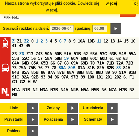
Nasza strona wykorzystuje pliki cookie. Dowiedz się
więcej
x
#
więcej.
Sprawdź rozkład na dzień:
i godzinę:
Z
Z1
Z2
0
1
2
3
4
5
6
7
8
9
10A
10B
11
12
13
14
15
16
41
43
45
Z3
Z6
Z13
Z43
50A
50B
51A
51B
52
53A
53C
53B
54B
55A
55B
55C
56
57
58A
58B
59
60A
60B
60C
60D
61
62
63
64A
64B
65A
65B
66
67
68
69A
69B
70
71A
71B
72A
72B
73
75A
75B
76
77
78
80A
80B
81A
81B
82A
82B
83
84A
84B
85A
85B
86
87A
87B
88A
88B
88C
88D
89
90
91A
91B
91C
92A
92B
93
94
96
97A
97B
99
100
101
201
202
6.
F1
G1
G2
H
W
N1A
N1B
N2
N3A
N3B
N4A
N4B
N5A
N5B
N6
N7A
N7B
N8
N9
Linie
Zmiany
Utrudnienia
Przystanki
Połączenia
Schematy
Pobierz