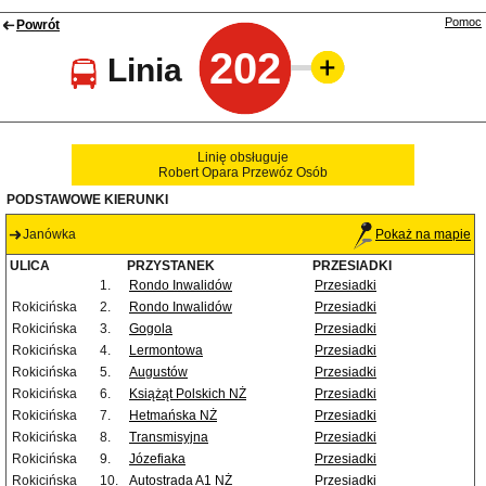
Pomoc
Powrót
202
Linia
Linię obsługuje
Robert Opara Przewóz Osób
PODSTAWOWE KIERUNKI
Janówka
Pokaż na mapie
ULICA
PRZYSTANEK
PRZESIADKI
1.
Rondo Inwalidów
Przesiadki
Rokicińska
2.
Rondo Inwalidów
Przesiadki
Rokicińska
3.
Gogola
Przesiadki
Rokicińska
4.
Lermontowa
Przesiadki
Rokicińska
5.
Augustów
Przesiadki
Rokicińska
6.
Książąt Polskich NŻ
Przesiadki
Rokicińska
7.
Hetmańska NŻ
Przesiadki
Rokicińska
8.
Transmisyjna
Przesiadki
Rokicińska
9.
Józefiaka
Przesiadki
Rokicińska
10.
Autostrada A1 NŻ
Przesiadki