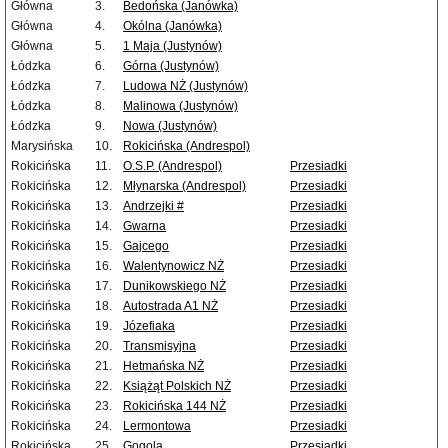
Główna
3.
Bedońska (Janówka)
Główna
4.
Okólna (Janówka)
Główna
5.
1 Maja (Justynów)
Łódzka
6.
Górna (Justynów)
Łódzka
7.
Ludowa NŻ (Justynów)
Łódzka
8.
Malinowa (Justynów)
Łódzka
9.
Nowa (Justynów)
Marysińska
10.
Rokicińska (Andrespol)
Rokicińska
11.
O.S.P. (Andrespol)
Przesiadki
Rokicińska
12.
Młynarska (Andrespol)
Przesiadki
Rokicińska
13.
Andrzejki #
Przesiadki
Rokicińska
14.
Gwarna
Przesiadki
Rokicińska
15.
Gajcego
Przesiadki
Rokicińska
16.
Walentynowicz NŻ
Przesiadki
Rokicińska
17.
Dunikowskiego NŻ
Przesiadki
Rokicińska
18.
Autostrada A1 NŻ
Przesiadki
Rokicińska
19.
Józefiaka
Przesiadki
Rokicińska
20.
Transmisyjna
Przesiadki
Rokicińska
21.
Hetmańska NŻ
Przesiadki
Rokicińska
22.
Książąt Polskich NŻ
Przesiadki
Rokicińska
23.
Rokicińska 144 NŻ
Przesiadki
Rokicińska
24.
Lermontowa
Przesiadki
Rokicińska
25.
Gogola
Przesiadki