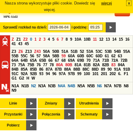
Nasza strona wykorzystuje pliki cookie. Dowiedz się
więcej
x
#
więcej.
Sprawdź rozkład na dzień:
i godzinę:
Z
Z1
Z2
0
1
2
3
4
5
6
7
8
9
10A
10B
11
12
13
14
15
16
41
43
45
Z3
Z6
Z13
Z43
50A
50B
51A
51B
52
53A
53C
53B
54B
55A
55B
55C
56
57
58A
58B
59
60A
60B
60C
60D
61
62
63
64A
64B
65A
65B
66
67
68
69A
69B
70
71A
71B
72A
72B
73
75A
75B
76
77
78
80A
80B
81A
81B
82A
82B
83
84A
84B
85A
85B
86
87A
87B
88A
88B
88C
88D
89
90
91A
91B
91C
92A
92B
93
94
96
97A
97B
99
100
101
201
202
6.
F1
G1
G2
H
W
N1A
N1B
N2
N3A
N3B
N4A
N4B
N5A
N5B
N6
N7A
N7B
N8
N9
Linie
Zmiany
Utrudnienia
Przystanki
Połączenia
Schematy
Pobierz