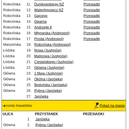
Rokicińska
11.
Dunikowskiego NŻ
Przesiadki
Rokicińska
12.
Walentynowicz NŻ
Przesiadki
Rokicińska
13.
Gajcego
Przesiadki
Rokicińska
14.
Gwarna
Przesiadki
Rokicińska
15.
Andrzejki #
Przesiadki
Rokicińska
16.
Młynarska (Andrespol)
Przesiadki
Rokicińska
17.
Prosta (Andrespol)
Przesiadki
Marysińska
18.
Rokicińska (Andrespol)
Łódzka
19.
Nowa (Justynów)
Łódzka
20.
Malinowa (Justynów)
Łódzka
21.
Ciesielskiego (Justynów)
Łódzka
22.
Główna (Justynów)
Główna
23.
1 Maja (Justynów)
Główna
24.
Okólna (Janówka)
Główna
25.
Bedońska (Janówka)
Główna
26.
Rybna (Janówka)
27.
Janówka
rondo Inwalidów
Pokaż na mapie
ULICA
PRZYSTANEK
PRZESIADKI
1.
Janówka
Główna
2.
Rybna (Janówka)