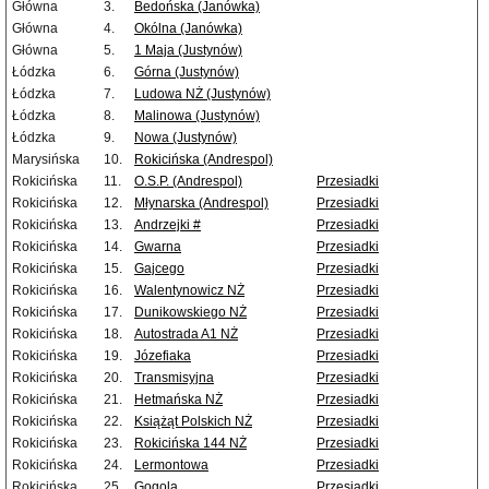
Główna
3.
Bedońska (Janówka)
Główna
4.
Okólna (Janówka)
Główna
5.
1 Maja (Justynów)
Łódzka
6.
Górna (Justynów)
Łódzka
7.
Ludowa NŻ (Justynów)
Łódzka
8.
Malinowa (Justynów)
Łódzka
9.
Nowa (Justynów)
Marysińska
10.
Rokicińska (Andrespol)
Rokicińska
11.
O.S.P. (Andrespol)
Przesiadki
Rokicińska
12.
Młynarska (Andrespol)
Przesiadki
Rokicińska
13.
Andrzejki #
Przesiadki
Rokicińska
14.
Gwarna
Przesiadki
Rokicińska
15.
Gajcego
Przesiadki
Rokicińska
16.
Walentynowicz NŻ
Przesiadki
Rokicińska
17.
Dunikowskiego NŻ
Przesiadki
Rokicińska
18.
Autostrada A1 NŻ
Przesiadki
Rokicińska
19.
Józefiaka
Przesiadki
Rokicińska
20.
Transmisyjna
Przesiadki
Rokicińska
21.
Hetmańska NŻ
Przesiadki
Rokicińska
22.
Książąt Polskich NŻ
Przesiadki
Rokicińska
23.
Rokicińska 144 NŻ
Przesiadki
Rokicińska
24.
Lermontowa
Przesiadki
Rokicińska
25.
Gogola
Przesiadki