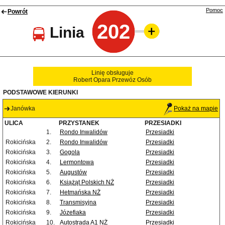
Pomoc
Powrót
202
Linia
Linię obsługuje
Robert Opara Przewóz Osób
PODSTAWOWE KIERUNKI
Janówka
Pokaż na mapie
ULICA
PRZYSTANEK
PRZESIADKI
1.
Rondo Inwalidów
Przesiadki
Rokicińska
2.
Rondo Inwalidów
Przesiadki
Rokicińska
3.
Gogola
Przesiadki
Rokicińska
4.
Lermontowa
Przesiadki
Rokicińska
5.
Augustów
Przesiadki
Rokicińska
6.
Książąt Polskich NŻ
Przesiadki
Rokicińska
7.
Hetmańska NŻ
Przesiadki
Rokicińska
8.
Transmisyjna
Przesiadki
Rokicińska
9.
Józefiaka
Przesiadki
Rokicińska
10.
Autostrada A1 NŻ
Przesiadki