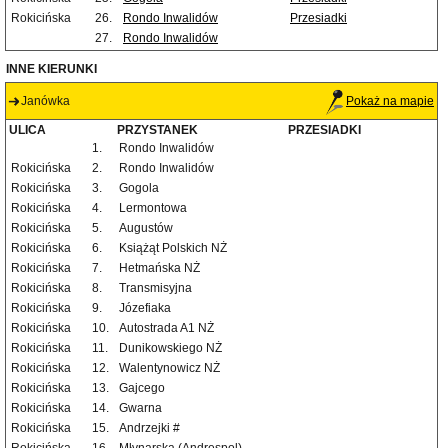
Rokicińska
26.
Rondo Inwalidów
Przesiadki
27.
Rondo Inwalidów
INNE KIERUNKI
Janówka
Pokaż na mapie
ULICA
PRZYSTANEK
PRZESIADKI
1.
Rondo Inwalidów
Rokicińska
2.
Rondo Inwalidów
Rokicińska
3.
Gogola
Rokicińska
4.
Lermontowa
Rokicińska
5.
Augustów
Rokicińska
6.
Książąt Polskich NŻ
Rokicińska
7.
Hetmańska NŻ
Rokicińska
8.
Transmisyjna
Rokicińska
9.
Józefiaka
Rokicińska
10.
Autostrada A1 NŻ
Rokicińska
11.
Dunikowskiego NŻ
Rokicińska
12.
Walentynowicz NŻ
Rokicińska
13.
Gajcego
Rokicińska
14.
Gwarna
Rokicińska
15.
Andrzejki #