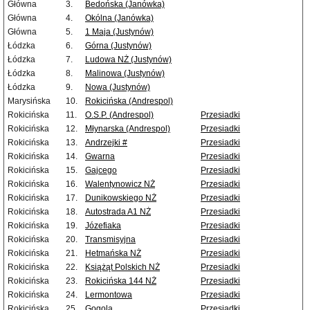
Główna
3.
Bedońska (Janówka)
Główna
4.
Okólna (Janówka)
Główna
5.
1 Maja (Justynów)
Łódzka
6.
Górna (Justynów)
Łódzka
7.
Ludowa NŻ (Justynów)
Łódzka
8.
Malinowa (Justynów)
Łódzka
9.
Nowa (Justynów)
Marysińska
10.
Rokicińska (Andrespol)
Rokicińska
11.
O.S.P. (Andrespol)
Przesiadki
Rokicińska
12.
Młynarska (Andrespol)
Przesiadki
Rokicińska
13.
Andrzejki #
Przesiadki
Rokicińska
14.
Gwarna
Przesiadki
Rokicińska
15.
Gajcego
Przesiadki
Rokicińska
16.
Walentynowicz NŻ
Przesiadki
Rokicińska
17.
Dunikowskiego NŻ
Przesiadki
Rokicińska
18.
Autostrada A1 NŻ
Przesiadki
Rokicińska
19.
Józefiaka
Przesiadki
Rokicińska
20.
Transmisyjna
Przesiadki
Rokicińska
21.
Hetmańska NŻ
Przesiadki
Rokicińska
22.
Książąt Polskich NŻ
Przesiadki
Rokicińska
23.
Rokicińska 144 NŻ
Przesiadki
Rokicińska
24.
Lermontowa
Przesiadki
Rokicińska
25.
Gogola
Przesiadki