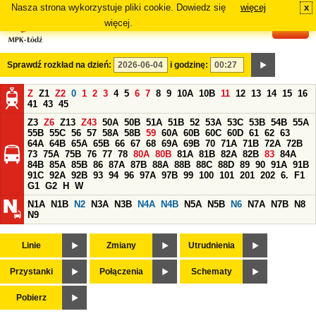
Nasza strona wykorzystuje pliki cookie. Dowiedz się
więcej
x
#
więcej.
Sprawdź rozkład na dzień:
i godzinę:
Z
Z1
Z2
0
1
2
3
4
5
6
7
8
9
10A
10B
11
12
13
14
15
16
41
43
45
Z3
Z6
Z13
Z43
50A
50B
51A
51B
52
53A
53C
53B
54B
55A
55B
55C
56
57
58A
58B
59
60A
60B
60C
60D
61
62
63
64A
64B
65A
65B
66
67
68
69A
69B
70
71A
71B
72A
72B
73
75A
75B
76
77
78
80A
80B
81A
81B
82A
82B
83
84A
84B
85A
85B
86
87A
87B
88A
88B
88C
88D
89
90
91A
91B
91C
92A
92B
93
94
96
97A
97B
99
100
101
201
202
6.
F1
G1
G2
H
W
N1A
N1B
N2
N3A
N3B
N4A
N4B
N5A
N5B
N6
N7A
N7B
N8
N9
Linie
Zmiany
Utrudnienia
Przystanki
Połączenia
Schematy
Pobierz