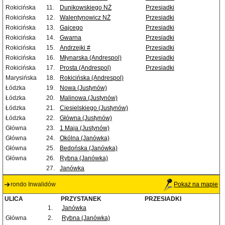
Rokicińska
11.
Dunikowskiego NŻ
Przesiadki
Rokicińska
12.
Walentynowicz NŻ
Przesiadki
Rokicińska
13.
Gajcego
Przesiadki
Rokicińska
14.
Gwarna
Przesiadki
Rokicińska
15.
Andrzejki #
Przesiadki
Rokicińska
16.
Młynarska (Andrespol)
Przesiadki
Rokicińska
17.
Prosta (Andrespol)
Przesiadki
Marysińska
18.
Rokicińska (Andrespol)
Łódzka
19.
Nowa (Justynów)
Łódzka
20.
Malinowa (Justynów)
Łódzka
21.
Ciesielskiego (Justynów)
Łódzka
22.
Główna (Justynów)
Główna
23.
1 Maja (Justynów)
Główna
24.
Okólna (Janówka)
Główna
25.
Bedońska (Janówka)
Główna
26.
Rybna (Janówka)
27.
Janówka
rondo Inwalidów
Pokaż na mapie
ULICA
PRZYSTANEK
PRZESIADKI
1.
Janówka
Główna
2.
Rybna (Janówka)