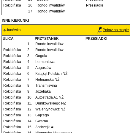
Rokicińska
26.
Rondo Inwalidów
Przesiadki
27.
Rondo Inwalidów
INNE KIERUNKI
Janówka
Pokaż na mapie
ULICA
PRZYSTANEK
PRZESIADKI
1.
Rondo Inwalidów
Rokicińska
2.
Rondo Inwalidów
Rokicińska
3.
Gogola
Rokicińska
4.
Lermontowa
Rokicińska
5.
Augustów
Rokicińska
6.
Książąt Polskich NŻ
Rokicińska
7.
Hetmańska NŻ
Rokicińska
8.
Transmisyjna
Rokicińska
9.
Józefiaka
Rokicińska
10.
Autostrada A1 NŻ
Rokicińska
11.
Dunikowskiego NŻ
Rokicińska
12.
Walentynowicz NŻ
Rokicińska
13.
Gajcego
Rokicińska
14.
Gwarna
Rokicińska
15.
Andrzejki #