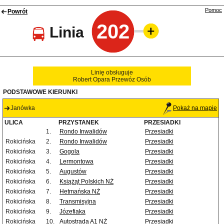
Pomoc
Powrót
202
Linia
Linię obsługuje
Robert Opara Przewóz Osób
PODSTAWOWE KIERUNKI
Janówka
Pokaż na mapie
ULICA
PRZYSTANEK
PRZESIADKI
1.
Rondo Inwalidów
Przesiadki
Rokicińska
2.
Rondo Inwalidów
Przesiadki
Rokicińska
3.
Gogola
Przesiadki
Rokicińska
4.
Lermontowa
Przesiadki
Rokicińska
5.
Augustów
Przesiadki
Rokicińska
6.
Książąt Polskich NŻ
Przesiadki
Rokicińska
7.
Hetmańska NŻ
Przesiadki
Rokicińska
8.
Transmisyjna
Przesiadki
Rokicińska
9.
Józefiaka
Przesiadki
Rokicińska
10.
Autostrada A1 NŻ
Przesiadki