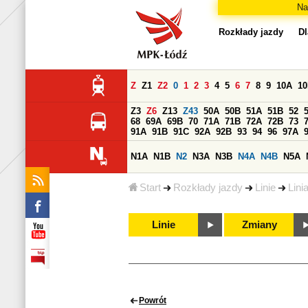
Na
Rozkłady jazdy
Dl
Z
Z1
Z2
0
1
2
3
4
5
6
7
8
9
10A
1
Z3
Z6
Z13
Z43
50A
50B
51A
51B
52
68
69A
69B
70
71A
71B
72A
72B
73
91A
91B
91C
92A
92B
93
94
96
97A
N1A
N1B
N2
N3A
N3B
N4A
N4B
N5A
Start
Rozkłady jazdy
Linie
Lini
Linie
Zmiany
Powrót