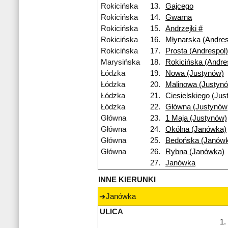
Rokicińska
13.
Gajcego
Rokicińska
14.
Gwarna
Rokicińska
15.
Andrzejki #
Rokicińska
16.
Młynarska (Andres
Rokicińska
17.
Prosta (Andrespol)
Marysińska
18.
Rokicińska (Andre
Łódzka
19.
Nowa (Justynów)
Łódzka
20.
Malinowa (Justyn
Łódzka
21.
Ciesielskiego (Jus
Łódzka
22.
Główna (Justynów
Główna
23.
1 Maja (Justynów)
Główna
24.
Okólna (Janówka)
Główna
25.
Bedońska (Janów
Główna
26.
Rybna (Janówka)
27.
Janówka
INNE KIERUNKI
Janówka
ULICA
1.