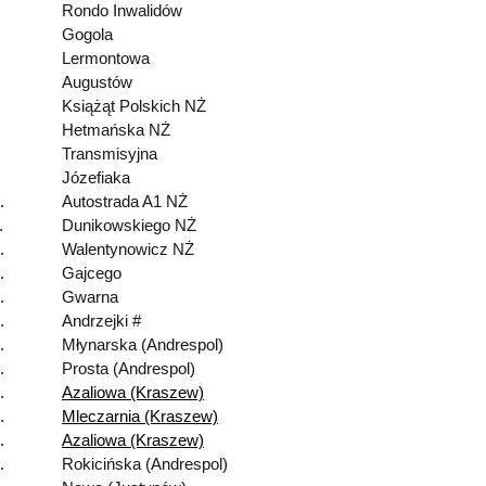
Rondo Inwalidów
Gogola
Lermontowa
Augustów
Książąt Polskich NŻ
Hetmańska NŻ
Transmisyjna
Józefiaka
.
Autostrada A1 NŻ
.
Dunikowskiego NŻ
.
Walentynowicz NŻ
.
Gajcego
.
Gwarna
.
Andrzejki #
.
Młynarska (Andrespol)
.
Prosta (Andrespol)
.
Azaliowa (Kraszew)
.
Mleczarnia (Kraszew)
.
Azaliowa (Kraszew)
.
Rokicińska (Andrespol)