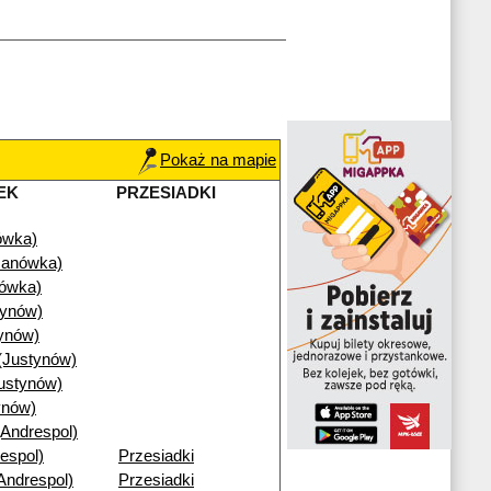
Pokaż na mapie
EK
PRZESIADKI
ówka)
Janówka)
nówka)
tynów)
ynów)
(Justynów)
ustynów)
ynów)
(Andrespol)
espol)
Przesiadki
Andrespol)
Przesiadki