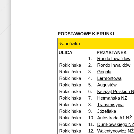
PODSTAWOWE KIERUNKI
Janówka
ULICA
PRZYSTANEK
1.
Rondo Inwalidów
Rokicińska
2.
Rondo Inwalidów
Rokicińska
3.
Gogola
Rokicińska
4.
Lermontowa
Rokicińska
5.
Augustów
Rokicińska
6.
Książąt Polskich 
Rokicińska
7.
Hetmańska NŻ
Rokicińska
8.
Transmisyjna
Rokicińska
9.
Józefiaka
Rokicińska
10.
Autostrada A1 NŻ
Rokicińska
11.
Dunikowskiego N
Rokicińska
12.
Walentynowicz NŻ