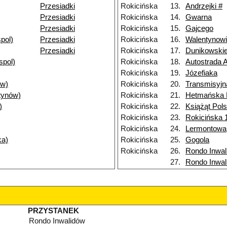
Przesiadki
Rokicińska
13.
Andrzejki #
Przesiadki
Rokicińska
14.
Gwarna
Przesiadki
Rokicińska
15.
Gajcego
pol)
Przesiadki
Rokicińska
16.
Walentynow
Przesiadki
Rokicińska
17.
Dunikowski
spol)
Rokicińska
18.
Autostrada 
Rokicińska
19.
Józefiaka
ów)
Rokicińska
20.
Transmisyjn
tynów)
Rokicińska
21.
Hetmańska
)
Rokicińska
22.
Książąt Pol
Rokicińska
23.
Rokicińska 
Rokicińska
24.
Lermontowa
ka)
Rokicińska
25.
Gogola
Rokicińska
26.
Rondo Inwal
27.
Rondo Inwal
PRZYSTANEK
Rondo Inwalidów