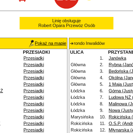
Linię obsługuje
Robert Opara Przewóz Osób
Pokaż na mapie
rondo Inwalidów
PRZESIADKI
ULICA
PRZYSTAN
Przesiadki
1.
Janówka
Przesiadki
Główna
2.
Rybna (Jan
Przesiadki
Główna
3.
Bedońska (
Przesiadki
Główna
4.
Okólna (Ja
Przesiadki
Główna
5.
1 Maja (Jus
NŻ
Przesiadki
Łódzka
6.
Górna (Just
Przesiadki
Łódzka
7.
Ludowa NŻ 
Przesiadki
Łódzka
8.
Malinowa (J
Przesiadki
Łódzka
9.
Nowa (Just
Przesiadki
Marysińska
10.
Rokicińska 
Ż
Przesiadki
Rokicińska
11.
O.S.P. (Andr
Przesiadki
Rokicińska
12.
Młynarska (