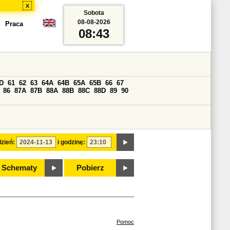
x
Sobota
08-08-2026
Praca
08:43
D
61
62
63
64A
64B
65A
65B
66
67
86
87A
87B
88A
88B
88C
88D
89
90
zień:
i godzinę:
Schematy
Pobierz
Pomoc