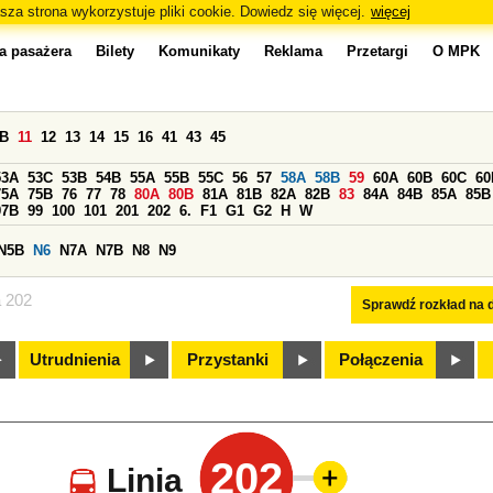
sza strona wykorzystuje pliki cookie. Dowiedz się więcej.
więcej
a pasażera
Bilety
Komunikaty
Reklama
Przetargi
O MPK
0B
11
12
13
14
15
16
41
43
45
53A
53C
53B
54B
55A
55B
55C
56
57
58A
58B
59
60A
60B
60C
60
75A
75B
76
77
78
80A
80B
81A
81B
82A
82B
83
84A
84B
85A
85B
97B
99
100
101
201
202
6.
F1
G1
G2
H
W
N5B
N6
N7A
N7B
N8
N9
a 202
Sprawdź rozkład na d
Utrudnienia
Przystanki
Połączenia
202
Linia