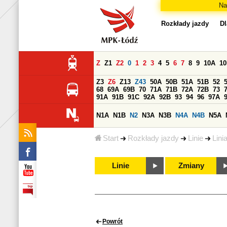
Na
Rozkłady jazdy
Dl
Z
Z1
Z2
0
1
2
3
4
5
6
7
8
9
10A
1
Z3
Z6
Z13
Z43
50A
50B
51A
51B
52
68
69A
69B
70
71A
71B
72A
72B
73
91A
91B
91C
92A
92B
93
94
96
97A
N1A
N1B
N2
N3A
N3B
N4A
N4B
N5A
Start
Rozkłady jazdy
Linie
Lini
Linie
Zmiany
Powrót