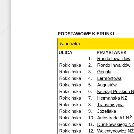
PODSTAWOWE KIERUNKI
Janówka
ULICA
PRZYSTANEK
1.
Rondo Inwalidów
Rokicińska
2.
Rondo Inwalidów
Rokicińska
3.
Gogola
Rokicińska
4.
Lermontowa
Rokicińska
5.
Augustów
Rokicińska
6.
Książąt Polskich 
Rokicińska
7.
Hetmańska NŻ
Rokicińska
8.
Transmisyjna
Rokicińska
9.
Józefiaka
Rokicińska
10.
Autostrada A1 NŻ
Rokicińska
11.
Dunikowskiego N
Rokicińska
12.
Walentynowicz NŻ