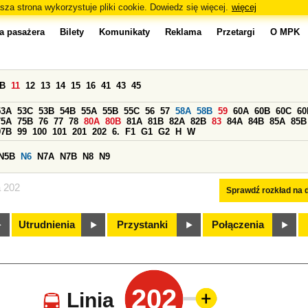
sza strona wykorzystuje pliki cookie. Dowiedz się więcej.
więcej
a pasażera
Bilety
Komunikaty
Reklama
Przetargi
O MPK
0B
11
12
13
14
15
16
41
43
45
53A
53C
53B
54B
55A
55B
55C
56
57
58A
58B
59
60A
60B
60C
60
75A
75B
76
77
78
80A
80B
81A
81B
82A
82B
83
84A
84B
85A
85B
97B
99
100
101
201
202
6.
F1
G1
G2
H
W
N5B
N6
N7A
N7B
N8
N9
a 202
Sprawdź rozkład na d
Utrudnienia
Przystanki
Połączenia
202
Linia