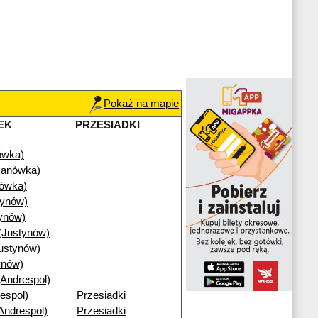
Pokaż na mapie
EK
PRZESIADKI
ówka)
Janówka)
nówka)
tynów)
ynów)
(Justynów)
ustynów)
ynów)
(Andrespol)
espol)
Przesiadki
Andrespol)
Przesiadki