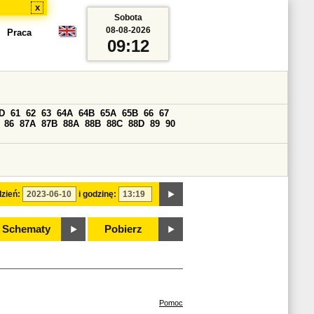
x
Sobota
08-08-2026
Praca
09:12
D
61
62
63
64A
64B
65A
65B
66
67
86
87A
87B
88A
88B
88C
88D
89
90
zień:
i godzinę:
Schematy
Pobierz
Pomoc