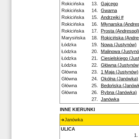
Rokicińska
13.
Gajcego
Rokicińska
14.
Gwarna
Rokicińska
15.
Andrzejki #
Rokicińska
16.
Młynarska (Andres
Rokicińska
17.
Prosta (Andrespol)
Marysińska
18.
Rokicińska (Andre
Łódzka
19.
Nowa (Justynów)
Łódzka
20.
Malinowa (Justyn
Łódzka
21.
Ciesielskiego (Jus
Łódzka
22.
Główna (Justynów
Główna
23.
1 Maja (Justynów)
Główna
24.
Okólna (Janówka)
Główna
25.
Bedońska (Janów
Główna
26.
Rybna (Janówka)
27.
Janówka
INNE KIERUNKI
Janówka
ULICA
1.