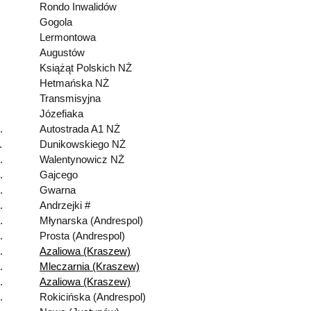
Rondo Inwalidów
Gogola
Lermontowa
Augustów
Książąt Polskich NŻ
Hetmańska NŻ
Transmisyjna
Józefiaka
.
Autostrada A1 NŻ
.
Dunikowskiego NŻ
.
Walentynowicz NŻ
.
Gajcego
.
Gwarna
.
Andrzejki #
.
Młynarska (Andrespol)
.
Prosta (Andrespol)
.
Azaliowa (Kraszew)
.
Mleczarnia (Kraszew)
.
Azaliowa (Kraszew)
.
Rokicińska (Andrespol)