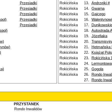
Przesiadki
Rokicińska
13.
Andrzejki #
Przesiadki
Rokicińska
14.
Gwarna
Przesiadki
Rokicińska
15.
Gajcego
pol)
Przesiadki
Rokicińska
16.
Walentynow
Przesiadki
Rokicińska
17.
Dunikowski
spol)
Rokicińska
18.
Autostrada 
Rokicińska
19.
Józefiaka
ów)
Rokicińska
20.
Transmisyjn
tynów)
Rokicińska
21.
Hetmańska
)
Rokicińska
22.
Książąt Pol
Rokicińska
23.
Rokicińska 
Rokicińska
24.
Lermontowa
ka)
Rokicińska
25.
Gogola
Rokicińska
26.
Rondo Inwal
27.
Rondo Inwal
PRZYSTANEK
Rondo Inwalidów