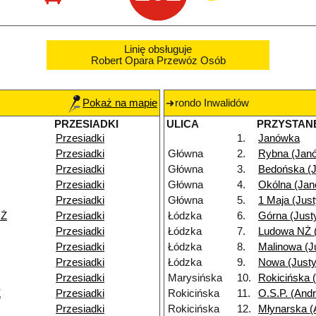
Linię obsługuje
Robert Opara Przewóz Osób
Pokaż na mapie
rondo Inwalidów
PRZESIADKI
ULICA
PRZYSTAN
Przesiadki
1.
Janówka
Przesiadki
Główna
2.
Rybna (Jan
Przesiadki
Główna
3.
Bedońska (
Przesiadki
Główna
4.
Okólna (Ja
Przesiadki
Główna
5.
1 Maja (Jus
NŻ
Przesiadki
Łódzka
6.
Górna (Just
Przesiadki
Łódzka
7.
Ludowa NŻ 
Przesiadki
Łódzka
8.
Malinowa (J
Przesiadki
Łódzka
9.
Nowa (Just
Przesiadki
Marysińska
10.
Rokicińska 
Ż
Przesiadki
Rokicińska
11.
O.S.P. (Andr
Przesiadki
Rokicińska
12.
Młynarska (