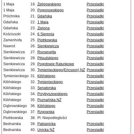
1 Maja
19.
Żeligowskiego
Przesiadki
1 Maja
20.
Pogonowskiego
Przesiadki
Próchnika
21.
Gdańska
Przesiadki
Gdańska
22.
1 Maja
Przesiadki
Gdańska
23.
Zielona
Przesiadki
Kościuszki
24.
6 Sierpnia
Przesiadki
Zamenhofa
25.
Piotrkowska
Przesiadki
Nawrot
26.
Sienkiewicza
Przesiadki
Sienkiewicza
27.
Roosevelta
Przesiadki
Sienkiewicza
28.
Piłsudskiego
Przesiadki
Sienkiewicza
29.
Pogotowie Ratunkowe
Przesiadki
Sienkiewicza
30.
Tymienieckiego(Ericsson) NŻ
Przesiadki
Tymienieckiego
31.
Kilińskiego
Przesiadki
Kilińskiego
32.
Tymienieckiego
Przesiadki
Kilińskiego
33.
Senatorska
Przesiadki
Kilińskiego
34.
Przybyszewskiego
Przesiadki
Kilińskiego
35.
Poznańska NŻ
Przesiadki
Dąbrowskiego
36.
Kilińskiego
Przesiadki
Dąbrowskiego
37.
Rzgowska
Przesiadki
Piotrkowska
38.
Pl. Niepodległości
Bednarska
39.
Pabianicka
Przesiadki
Bednarska
40.
Unicka NŻ
Przesiadki