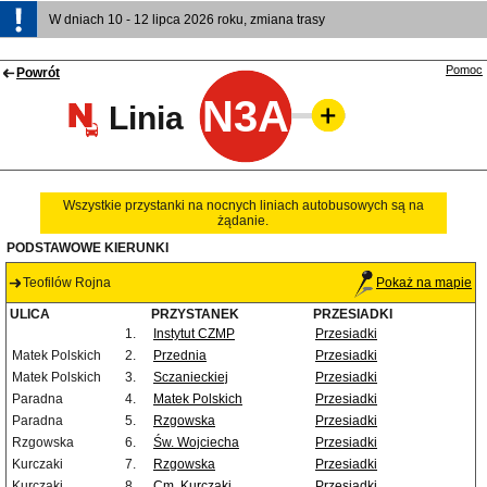
W dniach 10 - 12 lipca 2026 roku, zmiana trasy
Pomoc
Powrót
N3A
Linia
Wszystkie przystanki na nocnych liniach autobusowych są na
żądanie.
PODSTAWOWE KIERUNKI
Teofilów Rojna
Pokaż na mapie
ULICA
PRZYSTANEK
PRZESIADKI
1.
Instytut CZMP
Przesiadki
Matek Polskich
2.
Przednia
Przesiadki
Matek Polskich
3.
Sczanieckiej
Przesiadki
Paradna
4.
Matek Polskich
Przesiadki
Paradna
5.
Rzgowska
Przesiadki
Rzgowska
6.
Św. Wojciecha
Przesiadki
Kurczaki
7.
Rzgowska
Przesiadki
Kurczaki
8.
Cm. Kurczaki
Przesiadki