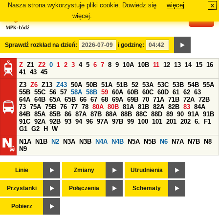
Nasza strona wykorzystuje pliki cookie. Dowiedz się
więcej
x
#
więcej.
Sprawdź rozkład na dzień:
i godzinę:
Z
Z1
Z2
0
1
2
3
4
5
6
7
8
9
10A
10B
11
12
13
14
15
16
41
43
45
Z3
Z6
Z13
Z43
50A
50B
51A
51B
52
53A
53C
53B
54B
55A
55B
55C
56
57
58A
58B
59
60A
60B
60C
60D
61
62
63
64A
64B
65A
65B
66
67
68
69A
69B
70
71A
71B
72A
72B
73
75A
75B
76
77
78
80A
80B
81A
81B
82A
82B
83
84A
84B
85A
85B
86
87A
87B
88A
88B
88C
88D
89
90
91A
91B
91C
92A
92B
93
94
96
97A
97B
99
100
101
201
202
6.
F1
G1
G2
H
W
N1A
N1B
N2
N3A
N3B
N4A
N4B
N5A
N5B
N6
N7A
N7B
N8
N9
Linie
Zmiany
Utrudnienia
Przystanki
Połączenia
Schematy
Pobierz