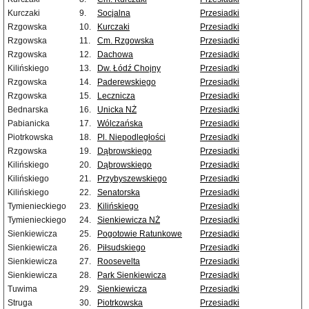
Kurczaki
9.
Socjalna
Przesiadki
Rzgowska
10.
Kurczaki
Przesiadki
Rzgowska
11.
Cm. Rzgowska
Przesiadki
Rzgowska
12.
Dachowa
Przesiadki
Kilińskiego
13.
Dw. Łódź Chojny
Przesiadki
Rzgowska
14.
Paderewskiego
Przesiadki
Rzgowska
15.
Lecznicza
Przesiadki
Bednarska
16.
Unicka NŻ
Przesiadki
Pabianicka
17.
Wólczańska
Przesiadki
Piotrkowska
18.
Pl. Niepodległości
Przesiadki
Rzgowska
19.
Dąbrowskiego
Przesiadki
Kilińskiego
20.
Dąbrowskiego
Przesiadki
Kilińskiego
21.
Przybyszewskiego
Przesiadki
Kilińskiego
22.
Senatorska
Przesiadki
Tymienieckiego
23.
Kilińskiego
Przesiadki
Tymienieckiego
24.
Sienkiewicza NŻ
Przesiadki
Sienkiewicza
25.
Pogotowie Ratunkowe
Przesiadki
Sienkiewicza
26.
Piłsudskiego
Przesiadki
Sienkiewicza
27.
Roosevelta
Przesiadki
Sienkiewicza
28.
Park Sienkiewicza
Przesiadki
Tuwima
29.
Sienkiewicza
Przesiadki
Struga
30.
Piotrkowska
Przesiadki