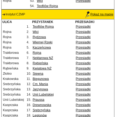
Rojna
53.
Wici
Przesiadki
54.
Teofilów Rojna
Instytut CZMP
Pokaż na mapie
ULICA
PRZYSTANEK
PRZESIADKI
1.
Teofilów Rojna
Przesiadki
Rojna
2.
Wici
Przesiadki
Rojna
3.
Rydzowa
Przesiadki
Rojna
4.
Wiernej Rzeki
Przesiadki
Rojna
5.
Kaczeńcowa
Przesiadki
Traktorowa
6.
Rojna
Przesiadki
Traktorowa
7.
Nektarowa NŻ
Przesiadki
Traktorowa
8.
Rąbieńska
Przesiadki
Rąbieńska
9.
Kwiatowa NŻ
Przesiadki
Złotno
10.
Siewna
Przesiadki
Krakowska
11.
Biegunowa
Przesiadki
Srebrzyńska
12.
Cm. Mania
Przesiadki
Srebrzyńska
13.
Jarzynowa
Przesiadki
Srebrzyńska
14.
Unii Lubelskiej
Przesiadki
Unii Lubelskiej
15.
Praussa
Przesiadki
Kasprzaka
16.
Drewnowska
Przesiadki
Kasprzaka
17.
Srebrzyńska
Przesiadki
Kasprzaka
18.
Legionów
Przesiadki