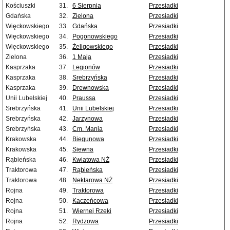
Kościuszki
31.
6 Sierpnia
Przesiadki
Gdańska
32.
Zielona
Przesiadki
Więckowskiego
33.
Gdańska
Przesiadki
Więckowskiego
34.
Pogonowskiego
Przesiadki
Więckowskiego
35.
Żeligowskiego
Przesiadki
Zielona
36.
1 Maja
Przesiadki
Kasprzaka
37.
Legionów
Przesiadki
Kasprzaka
38.
Srebrzyńska
Przesiadki
Kasprzaka
39.
Drewnowska
Przesiadki
Unii Lubelskiej
40.
Praussa
Przesiadki
Srebrzyńska
41.
Unii Lubelskiej
Przesiadki
Srebrzyńska
42.
Jarzynowa
Przesiadki
Srebrzyńska
43.
Cm. Mania
Przesiadki
Krakowska
44.
Biegunowa
Przesiadki
Krakowska
45.
Siewna
Przesiadki
Rąbieńska
46.
Kwiatowa NŻ
Przesiadki
Traktorowa
47.
Rąbieńska
Przesiadki
Traktorowa
48.
Nektarowa NŻ
Przesiadki
Rojna
49.
Traktorowa
Przesiadki
Rojna
50.
Kaczeńcowa
Przesiadki
Rojna
51.
Wiernej Rzeki
Przesiadki
Rojna
52.
Rydzowa
Przesiadki