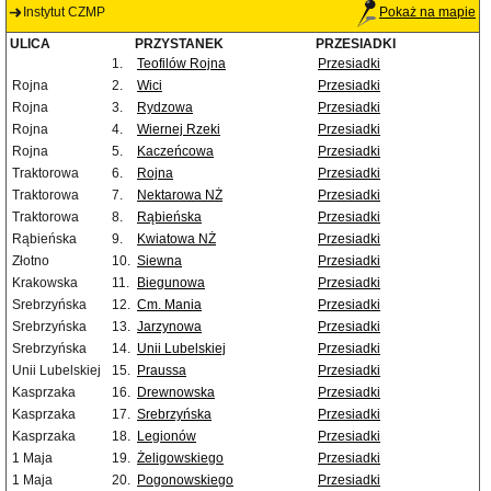
Instytut CZMP
Pokaż na mapie
ULICA
PRZYSTANEK
PRZESIADKI
1.
Teofilów Rojna
Przesiadki
Rojna
2.
Wici
Przesiadki
Rojna
3.
Rydzowa
Przesiadki
Rojna
4.
Wiernej Rzeki
Przesiadki
Rojna
5.
Kaczeńcowa
Przesiadki
Traktorowa
6.
Rojna
Przesiadki
Traktorowa
7.
Nektarowa NŻ
Przesiadki
Traktorowa
8.
Rąbieńska
Przesiadki
Rąbieńska
9.
Kwiatowa NŻ
Przesiadki
Złotno
10.
Siewna
Przesiadki
Krakowska
11.
Biegunowa
Przesiadki
Srebrzyńska
12.
Cm. Mania
Przesiadki
Srebrzyńska
13.
Jarzynowa
Przesiadki
Srebrzyńska
14.
Unii Lubelskiej
Przesiadki
Unii Lubelskiej
15.
Praussa
Przesiadki
Kasprzaka
16.
Drewnowska
Przesiadki
Kasprzaka
17.
Srebrzyńska
Przesiadki
Kasprzaka
18.
Legionów
Przesiadki
1 Maja
19.
Żeligowskiego
Przesiadki
1 Maja
20.
Pogonowskiego
Przesiadki