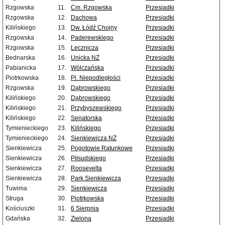
Rzgowska
11.
Cm. Rzgowska
Przesiadki
Rzgowska
12.
Dachowa
Przesiadki
Kilińskiego
13.
Dw. Łódź Chojny
Przesiadki
Rzgowska
14.
Paderewskiego
Przesiadki
Rzgowska
15.
Lecznicza
Przesiadki
Bednarska
16.
Unicka NŻ
Przesiadki
Pabianicka
17.
Wólczańska
Przesiadki
Piotrkowska
18.
Pl. Niepodległości
Przesiadki
Rzgowska
19.
Dąbrowskiego
Przesiadki
Kilińskiego
20.
Dąbrowskiego
Przesiadki
Kilińskiego
21.
Przybyszewskiego
Przesiadki
Kilińskiego
22.
Senatorska
Przesiadki
Tymienieckiego
23.
Kilińskiego
Przesiadki
Tymienieckiego
24.
Sienkiewicza NŻ
Przesiadki
Sienkiewicza
25.
Pogotowie Ratunkowe
Przesiadki
Sienkiewicza
26.
Piłsudskiego
Przesiadki
Sienkiewicza
27.
Roosevelta
Przesiadki
Sienkiewicza
28.
Park Sienkiewicza
Przesiadki
Tuwima
29.
Sienkiewicza
Przesiadki
Struga
30.
Piotrkowska
Przesiadki
Kościuszki
31.
6 Sierpnia
Przesiadki
Gdańska
32.
Zielona
Przesiadki