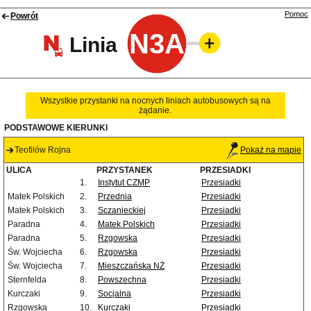
Pomoc
Powrót
N3A
Linia
Wszystkie przystanki na nocnych liniach autobusowych są na
żądanie.
PODSTAWOWE KIERUNKI
Teofilów Rojna
Pokaż na mapie
ULICA
PRZYSTANEK
PRZESIADKI
1.
Instytut CZMP
Przesiadki
Matek Polskich
2.
Przednia
Przesiadki
Matek Polskich
3.
Sczanieckiej
Przesiadki
Paradna
4.
Matek Polskich
Przesiadki
Paradna
5.
Rzgowska
Przesiadki
Św. Wojciecha
6.
Rzgowska
Przesiadki
Św. Wojciecha
7.
Mieszczańska NŻ
Przesiadki
Sternfelda
8.
Powszechna
Przesiadki
Kurczaki
9.
Socjalna
Przesiadki
Rzgowska
10.
Kurczaki
Przesiadki