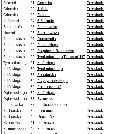
Próchnika
21.
Gdańska
Przesiadki
Gdańska
22.
1 Maja
Przesiadki
Gdańska
23.
Zielona
Przesiadki
Kościuszki
24.
6 Sierpnia
Przesiadki
Zamenhofa
25.
Piotrkowska
Przesiadki
Nawrot
26.
Sienkiewicza
Przesiadki
Sienkiewicza
27.
Roosevelta
Przesiadki
Sienkiewicza
28.
Piłsudskiego
Przesiadki
Sienkiewicza
29.
Pogotowie Ratunkowe
Przesiadki
Sienkiewicza
30.
Tymienieckiego(Ericsson) NŻ
Przesiadki
Tymienieckiego
31.
Kilińskiego
Przesiadki
Kilińskiego
32.
Tymienieckiego
Przesiadki
Kilińskiego
33.
Senatorska
Przesiadki
Kilińskiego
34.
Przybyszewskiego
Przesiadki
Kilińskiego
35.
Poznańska NŻ
Przesiadki
Dąbrowskiego
36.
Kilińskiego
Przesiadki
Dąbrowskiego
37.
Rzgowska
Przesiadki
Piotrkowska
38.
Pl. Niepodległości
Bednarska
39.
Pabianicka
Przesiadki
Bednarska
40.
Unicka NŻ
Przesiadki
Rzgowska
41.
Lecznicza
Przesiadki
Broniewskiego
42.
Kilińskiego
Przesiadki