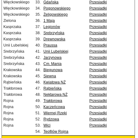
Więckowskiego
33.
Gdańska
Przesiadki
Więckowskiego
34.
Pogonowskiego
Przesiadki
Więckowskiego
35.
Żeligowskiego
Przesiadki
Zielona
36.
1 Maja
Przesiadki
Kasprzaka
37.
Legionów
Przesiadki
Kasprzaka
38.
Srebrzyńska
Przesiadki
Kasprzaka
39.
Drewnowska
Przesiadki
Unii Lubelskiej
40.
Praussa
Przesiadki
Srebrzyńska
41.
Unii Lubelskiej
Przesiadki
Srebrzyńska
42.
Jarzynowa
Przesiadki
Srebrzyńska
43.
Cm. Mania
Przesiadki
Krakowska
44.
Biegunowa
Przesiadki
Krakowska
45.
Siewna
Przesiadki
Rąbieńska
46.
Kwiatowa NŻ
Przesiadki
Traktorowa
47.
Rąbieńska
Przesiadki
Traktorowa
48.
Nektarowa NŻ
Przesiadki
Rojna
49.
Traktorowa
Przesiadki
Rojna
50.
Kaczeńcowa
Przesiadki
Rojna
51.
Wiernej Rzeki
Przesiadki
Rojna
52.
Rydzowa
Przesiadki
Rojna
53.
Wici
Przesiadki
54.
Teofilów Rojna