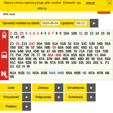
Nasza strona wykorzystuje pliki cookie. Dowiedz się
więcej
x
#
więcej.
Sprawdź rozkład na dzień:
i godzinę:
Z
Z1
Z2
0
1
2
3
4
5
6
7
8
9
10A
10B
11
12
13
14
15
16
41
43
45
Z3
Z6
Z13
Z43
50A
50B
51A
51B
52
53A
53C
53B
54B
55A
55B
55C
56
57
58A
58B
59
60A
60B
60C
60D
61
62
63
64A
64B
65A
65B
66
67
68
69A
69B
70
71A
71B
72A
72B
73
75A
75B
76
77
78
80A
80B
81A
81B
82A
82B
83
84A
84B
85A
85B
86
87A
87B
88A
88B
88C
88D
89
90
91A
91B
91C
92A
92B
93
94
96
97A
97B
99
100
101
201
202
6.
F1
G1
G2
H
W
N1A
N1B
N2
N3A
N3B
N4A
N4B
N5A
N5B
N6
N7A
N7B
N8
N9
Linie
Zmiany
Utrudnienia
Przystanki
Połączenia
Schematy
Pobierz