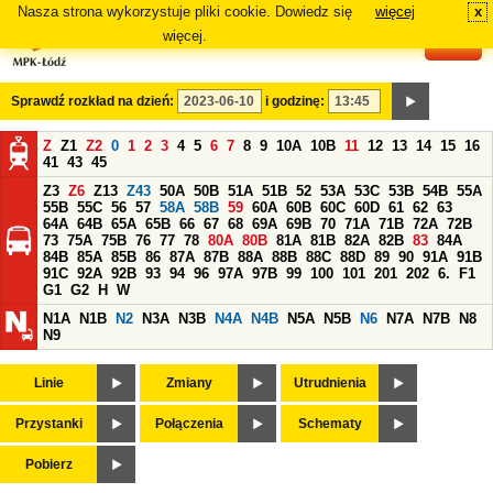
Nasza strona wykorzystuje pliki cookie. Dowiedz się
więcej
x
#
więcej.
Sprawdź rozkład na dzień:
i godzinę:
Z
Z1
Z2
0
1
2
3
4
5
6
7
8
9
10A
10B
11
12
13
14
15
16
41
43
45
Z3
Z6
Z13
Z43
50A
50B
51A
51B
52
53A
53C
53B
54B
55A
55B
55C
56
57
58A
58B
59
60A
60B
60C
60D
61
62
63
64A
64B
65A
65B
66
67
68
69A
69B
70
71A
71B
72A
72B
73
75A
75B
76
77
78
80A
80B
81A
81B
82A
82B
83
84A
84B
85A
85B
86
87A
87B
88A
88B
88C
88D
89
90
91A
91B
91C
92A
92B
93
94
96
97A
97B
99
100
101
201
202
6.
F1
G1
G2
H
W
N1A
N1B
N2
N3A
N3B
N4A
N4B
N5A
N5B
N6
N7A
N7B
N8
N9
Linie
Zmiany
Utrudnienia
Przystanki
Połączenia
Schematy
Pobierz