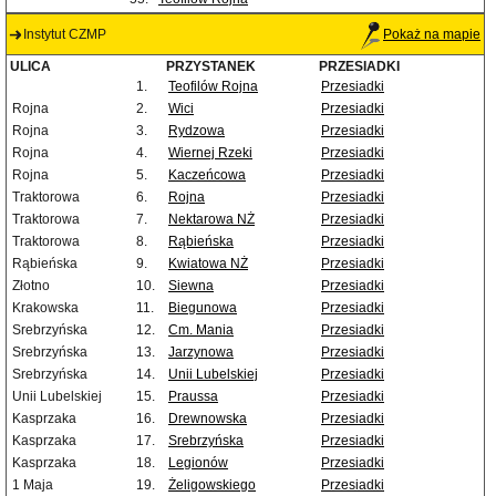
Instytut CZMP
Pokaż na mapie
ULICA
PRZYSTANEK
PRZESIADKI
1.
Teofilów Rojna
Przesiadki
Rojna
2.
Wici
Przesiadki
Rojna
3.
Rydzowa
Przesiadki
Rojna
4.
Wiernej Rzeki
Przesiadki
Rojna
5.
Kaczeńcowa
Przesiadki
Traktorowa
6.
Rojna
Przesiadki
Traktorowa
7.
Nektarowa NŻ
Przesiadki
Traktorowa
8.
Rąbieńska
Przesiadki
Rąbieńska
9.
Kwiatowa NŻ
Przesiadki
Złotno
10.
Siewna
Przesiadki
Krakowska
11.
Biegunowa
Przesiadki
Srebrzyńska
12.
Cm. Mania
Przesiadki
Srebrzyńska
13.
Jarzynowa
Przesiadki
Srebrzyńska
14.
Unii Lubelskiej
Przesiadki
Unii Lubelskiej
15.
Praussa
Przesiadki
Kasprzaka
16.
Drewnowska
Przesiadki
Kasprzaka
17.
Srebrzyńska
Przesiadki
Kasprzaka
18.
Legionów
Przesiadki
1 Maja
19.
Żeligowskiego
Przesiadki