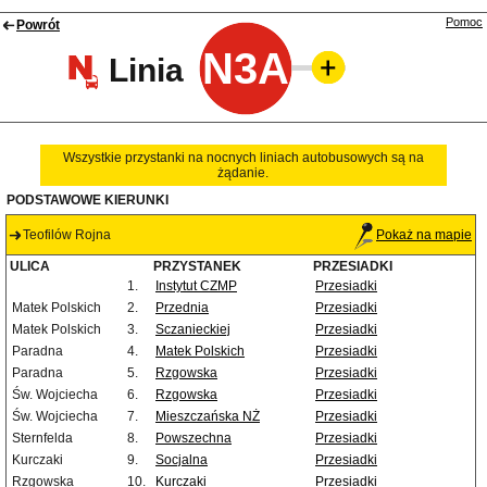
Pomoc
Powrót
N3A
Linia
Wszystkie przystanki na nocnych liniach autobusowych są na
żądanie.
PODSTAWOWE KIERUNKI
Teofilów Rojna
Pokaż na mapie
ULICA
PRZYSTANEK
PRZESIADKI
1.
Instytut CZMP
Przesiadki
Matek Polskich
2.
Przednia
Przesiadki
Matek Polskich
3.
Sczanieckiej
Przesiadki
Paradna
4.
Matek Polskich
Przesiadki
Paradna
5.
Rzgowska
Przesiadki
Św. Wojciecha
6.
Rzgowska
Przesiadki
Św. Wojciecha
7.
Mieszczańska NŻ
Przesiadki
Sternfelda
8.
Powszechna
Przesiadki
Kurczaki
9.
Socjalna
Przesiadki
Rzgowska
10.
Kurczaki
Przesiadki