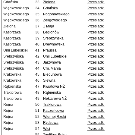
Gdańska
33.
Zielona
Przesiadki
Więckowskiego
34.
Gdańska
Przesiadki
Więckowskiego
35.
Pogonowskiego
Przesiadki
Więckowskiego
36.
Żeligowskiego
Przesiadki
Zielona
37.
1 Maja
Przesiadki
Kasprzaka
38.
Legionów
Przesiadki
Kasprzaka
39.
Srebrzyńska
Przesiadki
Kasprzaka
40.
Drewnowska
Przesiadki
Unii Lubelskiej
41.
Praussa
Przesiadki
Srebrzyńska
42.
Unii Lubelskiej
Przesiadki
Srebrzyńska
43.
Jarzynowa
Przesiadki
Srebrzyńska
44.
Cm. Mania
Przesiadki
Krakowska
45.
Biegunowa
Przesiadki
Krakowska
46.
Siewna
Przesiadki
Rąbieńska
47.
Kwiatowa NŻ
Przesiadki
Traktorowa
48.
Rąbieńska
Przesiadki
Traktorowa
49.
Nektarowa NŻ
Przesiadki
Rojna
50.
Traktorowa
Przesiadki
Rojna
51.
Kaczeńcowa
Przesiadki
Rojna
52.
Wiernej Rzeki
Przesiadki
Rojna
53.
Rydzowa
Przesiadki
Rojna
54.
Wici
Przesiadki
55.
Teofilów Rojna