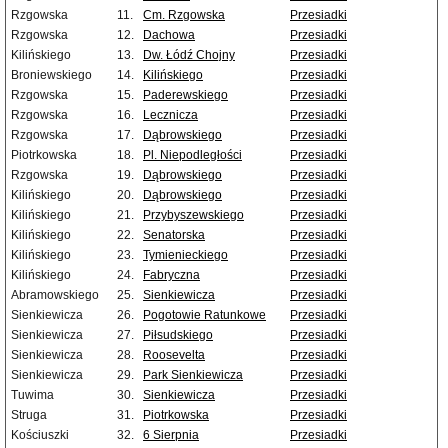
Rzgowska
11.
Cm. Rzgowska
Przesiadki
Rzgowska
12.
Dachowa
Przesiadki
Kilińskiego
13.
Dw. Łódź Chojny
Przesiadki
Broniewskiego
14.
Kilińskiego
Przesiadki
Rzgowska
15.
Paderewskiego
Przesiadki
Rzgowska
16.
Lecznicza
Przesiadki
Rzgowska
17.
Dąbrowskiego
Przesiadki
Piotrkowska
18.
Pl. Niepodległości
Przesiadki
Rzgowska
19.
Dąbrowskiego
Przesiadki
Kilińskiego
20.
Dąbrowskiego
Przesiadki
Kilińskiego
21.
Przybyszewskiego
Przesiadki
Kilińskiego
22.
Senatorska
Przesiadki
Kilińskiego
23.
Tymienieckiego
Przesiadki
Kilińskiego
24.
Fabryczna
Przesiadki
Abramowskiego
25.
Sienkiewicza
Przesiadki
Sienkiewicza
26.
Pogotowie Ratunkowe
Przesiadki
Sienkiewicza
27.
Piłsudskiego
Przesiadki
Sienkiewicza
28.
Roosevelta
Przesiadki
Sienkiewicza
29.
Park Sienkiewicza
Przesiadki
Tuwima
30.
Sienkiewicza
Przesiadki
Struga
31.
Piotrkowska
Przesiadki
Kościuszki
32.
6 Sierpnia
Przesiadki