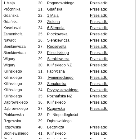
1 Maja
20.
Pogonowskiego
Przesiadki
Próchnika
21.
Gdańska
Przesiadki
Gdańska
22.
1 Maja
Przesiadki
Gdańska
23.
Zielona
Przesiadki
Kościuszki
24.
6 Sierpnia
Przesiadki
Zamenhofa
25.
Piotrkowska
Przesiadki
Nawrot
26.
Sienkiewicza
Przesiadki
Sienkiewicza
27.
Roosevelta
Przesiadki
Sienkiewicza
28.
Piłsudskiego
Przesiadki
Wigury
29.
Sienkiewicza
Przesiadki
Wigury
30.
Kilińskiego NŻ
Przesiadki
Kilińskiego
31.
Fabryczna
Przesiadki
Kilińskiego
32.
Tymienieckiego
Przesiadki
Kilińskiego
33.
Senatorska
Przesiadki
Kilińskiego
34.
Przybyszewskiego
Przesiadki
Kilińskiego
35.
Poznańska NŻ
Przesiadki
Dąbrowskiego
36.
Kilińskiego
Przesiadki
Dąbrowskiego
37.
Rzgowska
Przesiadki
Piotrkowska
38.
Pl. Niepodległości
Rzgowska
39.
Dąbrowskiego
Rzgowska
40.
Lecznicza
Przesiadki
Broniewskiego
41.
Kilińskiego
Przesiadki