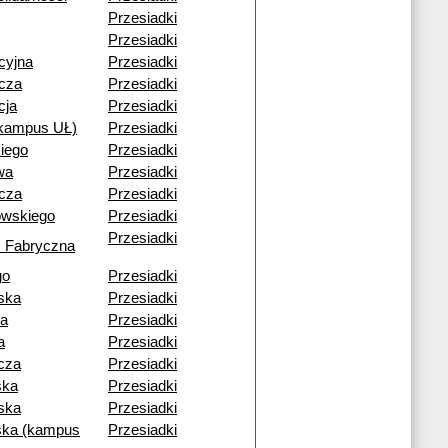
Przesiadki
Przesiadki
cyjna
Przesiadki
cza
Przesiadki
cja
Przesiadki
(kampus UŁ)
Przesiadki
iego
Przesiadki
wa
Przesiadki
cza
Przesiadki
owskiego
Przesiadki
Przesiadki
 Fabryczna
go
Przesiadki
ska
Przesiadki
ia
Przesiadki
a
Przesiadki
cza
Przesiadki
ska
Przesiadki
ska
Przesiadki
ka (kampus
Przesiadki