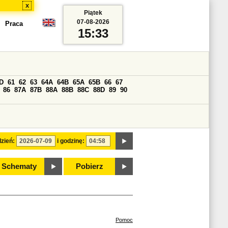
x
Piątek
07-08-2026
Praca
15:33
D
61
62
63
64A
64B
65A
65B
66
67
86
87A
87B
88A
88B
88C
88D
89
90
zień:
i godzinę:
Schematy
Pobierz
Pomoc