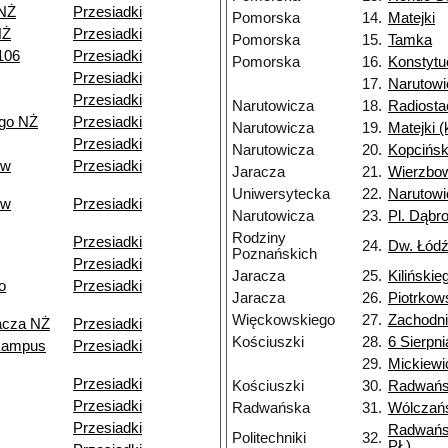
 NŻ
Przesiadki
Pomorska
14.
Matejki
NŻ
Przesiadki
Pomorska
15.
Tamka
106
Przesiadki
Pomorska
16.
Konstytu
Przesiadki
17.
Narutowi
Przesiadki
Narutowicza
18.
Radiosta
go NŻ
Przesiadki
Narutowicza
19.
Matejki 
Przesiadki
Narutowicza
20.
Kopcińsk
ów
Przesiadki
Jaracza
21.
Wierzbo
Uniwersytecka
22.
Narutowi
ów
Przesiadki
Narutowicza
23.
Pl. Dąbr
Rodziny
Przesiadki
24.
Dw. Łódź
Poznańskich
Przesiadki
Jaracza
25.
Kilińskie
o
Przesiadki
Jaracza
26.
Piotrkow
Więckowskiego
27.
Zachodn
acza NŻ
Przesiadki
Kościuszki
28.
6 Sierpni
kampus
Przesiadki
29.
Mickiewi
Przesiadki
Kościuszki
30.
Radwań
Przesiadki
Radwańska
31.
Wólczań
Przesiadki
Radwańs
Politechniki
32.
PŁ)