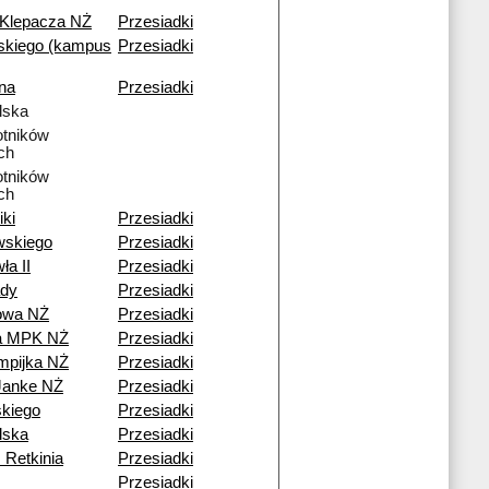
 Klepacza NŻ
Przesiadki
skiego (kampus
Przesiadki
na
Przesiadki
lska
tników
ch
tników
ch
iki
Przesiadki
wskiego
Przesiadki
ła II
Przesiadki
dy
Przesiadki
owa NŻ
Przesiadki
ia MPK NŻ
Przesiadki
mpijka NŻ
Przesiadki
Janke NŻ
Przesiadki
kiego
Przesiadki
lska
Przesiadki
 Retkinia
Przesiadki
Przesiadki