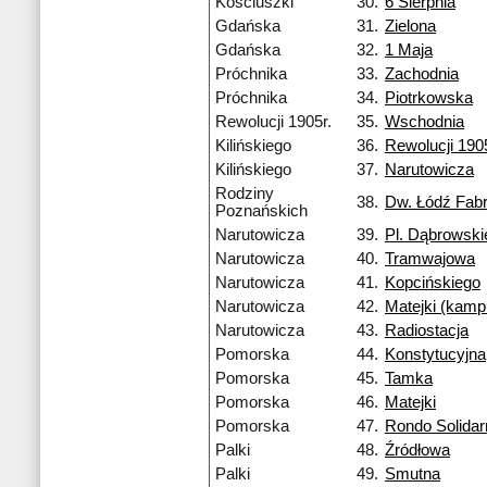
Kościuszki
30.
6 Sierpnia
Gdańska
31.
Zielona
Gdańska
32.
1 Maja
Próchnika
33.
Zachodnia
Próchnika
34.
Piotrkowska
Rewolucji 1905r.
35.
Wschodnia
Kilińskiego
36.
Rewolucji 1905
Kilińskiego
37.
Narutowicza
Rodziny
38.
Dw. Łódź Fab
Poznańskich
Narutowicza
39.
Pl. Dąbrowski
Narutowicza
40.
Tramwajowa
Narutowicza
41.
Kopcińskiego
Narutowicza
42.
Matejki (kamp
Narutowicza
43.
Radiostacja
Pomorska
44.
Konstytucyjna
Pomorska
45.
Tamka
Pomorska
46.
Matejki
Pomorska
47.
Rondo Solidar
Palki
48.
Źródłowa
Palki
49.
Smutna