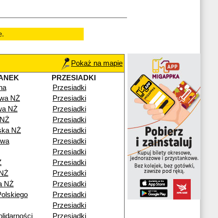
e.
Pokaż na mapie
ANEK
PRZESIADKI
na
Przesiadki
owa NŻ
Przesiadki
wa NŻ
Przesiadki
 NŻ
Przesiadki
ska NŻ
Przesiadki
owa
Przesiadki
Przesiadki
Ż
Przesiadki
 NŻ
Przesiadki
a NŻ
Przesiadki
olskiego
Przesiadki
Przesiadki
lidarności
Przesiadki