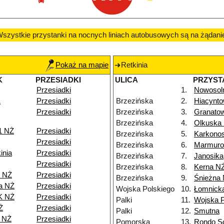
szystkie przystanki na nocnych liniach autobusowych są na żądani
Pokaż na mapie
Retkinia
K
PRZESIADKI
ULICA
PRZYST
Przesiadki
1.
Nowosol
1
Przesiadki
Brzezińska
2.
Hiacynt
Przesiadki
Brzezińska
3.
Granato
Brzezińska
4.
Olkuska
1 NŻ
Przesiadki
Brzezińska
5.
Karkono
Przesiadki
Brzezińska
6.
Marmur
inia
Przesiadki
Brzezińska
7.
Janosika
Przesiadki
Brzezińska
8.
Kerna N
e NŻ
Przesiadki
Brzezińska
9.
Śnieżna
a NŻ
Przesiadki
Wojska Polskiego
10.
Łomnick
K NŻ
Przesiadki
Palki
11.
Wojska P
Ż
Przesiadki
Palki
12.
Smutna
8 NŻ
Przesiadki
Pomorska
13.
Rondo So