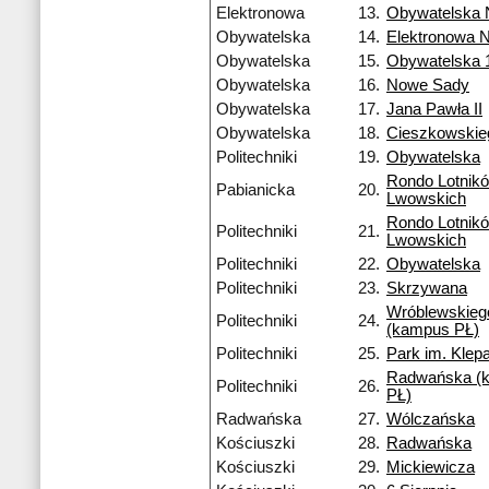
Elektronowa
13.
Obywatelska
Obywatelska
14.
Elektronowa 
Obywatelska
15.
Obywatelska 
Obywatelska
16.
Nowe Sady
Obywatelska
17.
Jana Pawła II
Obywatelska
18.
Cieszkowskie
Politechniki
19.
Obywatelska
Rondo Lotnik
Pabianicka
20.
Lwowskich
Rondo Lotnik
Politechniki
21.
Lwowskich
Politechniki
22.
Obywatelska
Politechniki
23.
Skrzywana
Wróblewskieg
Politechniki
24.
(kampus PŁ)
Politechniki
25.
Park im. Klep
Radwańska (
Politechniki
26.
PŁ)
Radwańska
27.
Wólczańska
Kościuszki
28.
Radwańska
Kościuszki
29.
Mickiewicza