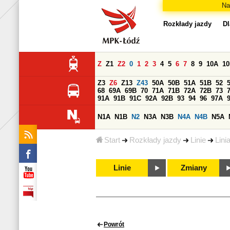
Na
Rozkłady jazdy
Dl
Z
Z1
Z2
0
1
2
3
4
5
6
7
8
9
10A
1
Z3
Z6
Z13
Z43
50A
50B
51A
51B
52
68
69A
69B
70
71A
71B
72A
72B
73
91A
91B
91C
92A
92B
93
94
96
97A
N1A
N1B
N2
N3A
N3B
N4A
N4B
N5A
Start
Rozkłady jazdy
Linie
Lini
Linie
Zmiany
Powrót