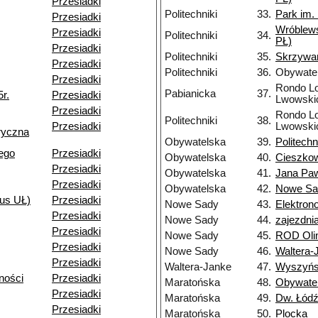
Przesiadki
Politechniki
33.
Park im.
Przesiadki
Wróblew
Przesiadki
Politechniki
34.
PŁ)
Przesiadki
Politechniki
35.
Skrzywa
Przesiadki
Politechniki
36.
Obywate
Przesiadki
Rondo Lo
Pabianicka
37.
r.
Przesiadki
Lwowski
Przesiadki
Rondo Lo
Politechniki
38.
Przesiadki
Lwowski
ryczna
Obywatelska
39.
Politechn
ego
Przesiadki
Obywatelska
40.
Cieszko
Przesiadki
Obywatelska
41.
Jana Paw
Przesiadki
Obywatelska
42.
Nowe Sa
us UŁ)
Przesiadki
Nowe Sady
43.
Elektron
Przesiadki
Nowe Sady
44.
zajezdn
Przesiadki
Nowe Sady
45.
ROD Oli
Przesiadki
Nowe Sady
46.
Waltera-
Przesiadki
Waltera-Janke
47.
Wyszyńs
ności
Przesiadki
Maratońska
48.
Obywate
Przesiadki
Maratońska
49.
Dw. Łódź
Przesiadki
Maratońska
50.
Plocka