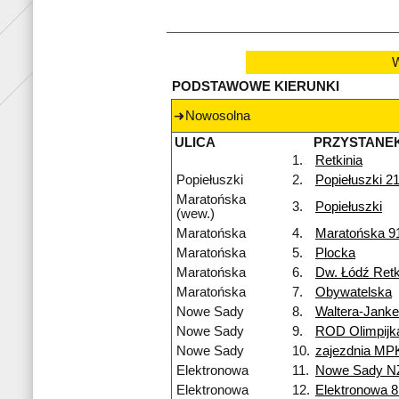
W
PODSTAWOWE KIERUNKI
Nowosolna
ULICA
PRZYSTANE
1.
Retkinia
Popiełuszki
2.
Popiełuszki 2
Maratońska
3.
Popiełuszki
(wew.)
Maratońska
4.
Maratońska 9
Maratońska
5.
Plocka
Maratońska
6.
Dw. Łódź Retk
Maratońska
7.
Obywatelska
Nowe Sady
8.
Waltera-Jank
Nowe Sady
9.
ROD Olimpijk
Nowe Sady
10.
zajezdnia MP
Elektronowa
11.
Nowe Sady N
Elektronowa
12.
Elektronowa 