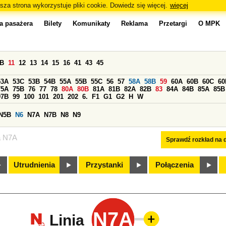
sza strona wykorzystuje pliki cookie. Dowiedz się więcej.
więcej
a pasażera
Bilety
Komunikaty
Reklama
Przetargi
O MPK
0B
11
12
13
14
15
16
41
43
45
53A
53C
53B
54B
55A
55B
55C
56
57
58A
58B
59
60A
60B
60C
60
75A
75B
76
77
78
80A
80B
81A
81B
82A
82B
83
84A
84B
85A
85B
97B
99
100
101
201
202
6.
F1
G1
G2
H
W
N5B
N6
N7A
N7B
N8
N9
a N7A
Sprawdź rozkład na d
Utrudnienia
Przystanki
Połączenia
N7A
Linia