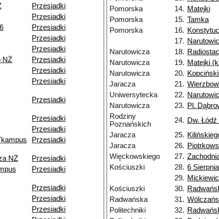
Ż
Przesiadki
Pomorska
14.
Matejki
Przesiadki
Pomorska
15.
Tamka
6
Przesiadki
Pomorska
16.
Konstytuc
Przesiadki
17.
Narutowi
Przesiadki
Narutowicza
18.
Radiostac
o NŻ
Przesiadki
Narutowicza
19.
Matejki (
Przesiadki
Narutowicza
20.
Kopcińsk
Przesiadki
Jaracza
21.
Wierzbow
Uniwersytecka
22.
Narutowi
Przesiadki
Narutowicza
23.
Pl. Dąbro
Rodziny
Przesiadki
24.
Dw. Łódź
Poznańskich
Przesiadki
Jaracza
25.
Kilińskieg
 (kampus
Przesiadki
Jaracza
26.
Piotrkow
Więckowskiego
27.
Zachodni
cza NŻ
Przesiadki
Kościuszki
28.
6 Sierpnia
ampus
Przesiadki
29.
Mickiewi
Przesiadki
Kościuszki
30.
Radwańs
Przesiadki
Radwańska
31.
Wólczańs
Przesiadki
Politechniki
32.
Radwańsk