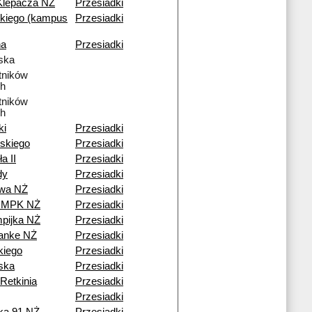
Klepacza NŻ
Przesiadki
kiego (kampus
Przesiadki
na
Przesiadki
ska
tników
h
tników
h
ki
Przesiadki
skiego
Przesiadki
a II
Przesiadki
dy
Przesiadki
owa NŻ
Przesiadki
a MPK NŻ
Przesiadki
pijka NŻ
Przesiadki
Janke NŻ
Przesiadki
iego
Przesiadki
ska
Przesiadki
Retkinia
Przesiadki
Przesiadki