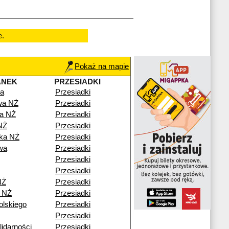
e.
Pokaż na mapie
ANEK
PRZESIADKI
a
Przesiadki
wa NŻ
Przesiadki
a NŻ
Przesiadki
NŻ
Przesiadki
ka NŻ
Przesiadki
wa
Przesiadki
Przesiadki
Przesiadki
NŻ
Przesiadki
 NŻ
Przesiadki
olskiego
Przesiadki
Przesiadki
idarności
Przesiadki