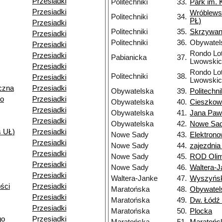
Przesiadki
Politechniki
33.
Park im. 
Przesiadki
Wróblews
Politechniki
34.
PŁ)
Przesiadki
Politechniki
35.
Skrzywa
Przesiadki
Politechniki
36.
Obywatel
Przesiadki
Rondo Lo
Przesiadki
Pabianicka
37.
Lwowskic
Przesiadki
Rondo Lo
Politechniki
38.
Przesiadki
Lwowskic
czna
Przesiadki
Obywatelska
39.
Politechni
go
Przesiadki
Obywatelska
40.
Cieszkow
Przesiadki
Obywatelska
41.
Jana Pawł
Przesiadki
Obywatelska
42.
Nowe Sa
s UŁ)
Przesiadki
Nowe Sady
43.
Elektron
Przesiadki
Nowe Sady
44.
zajezdni
Przesiadki
Nowe Sady
45.
ROD Olim
Przesiadki
Nowe Sady
46.
Waltera-
Przesiadki
Waltera-Janke
47.
Wyszyńsk
ści
Przesiadki
Maratońska
48.
Obywatel
Przesiadki
Maratońska
49.
Dw. Łódź 
Przesiadki
Maratońska
50.
Plocka
go
Przesiadki