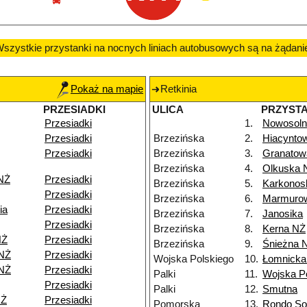
szystkie przystanki na nocnych liniach autobusowych są na żądani
Pokaż na mapie
Retkinia
PRZESIADKI
ULICA
PRZYST
Przesiadki
1.
Nowosoln
Przesiadki
Brzezińska
2.
Hiacynto
Przesiadki
Brzezińska
3.
Granatow
Brzezińska
4.
Olkuska 
NŻ
Przesiadki
Brzezińska
5.
Karkonos
Przesiadki
Brzezińska
6.
Marmuro
ia
Przesiadki
Brzezińska
7.
Janosika
Przesiadki
Brzezińska
8.
Kerna NŻ
NŻ
Przesiadki
Brzezińska
9.
Śnieżna 
 NŻ
Przesiadki
Wojska Polskiego
10.
Łomnicka
 NŻ
Przesiadki
Palki
11.
Wojska P
Przesiadki
Palki
12.
Smutna
NŻ
Przesiadki
Pomorska
13.
Rondo Sol