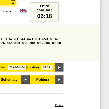
x
Piątek
07-08-2026
Praca
06:18
D
61
62
63
64A
64B
65A
65B
66
67
86
87A
87B
88A
88B
88C
88D
89
90
zień:
i godzinę:
Schematy
Pobierz
Pomoc