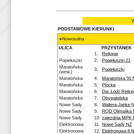
W
PODSTAWOWE KIERUNKI
Nowosolna
ULICA
PRZYSTANEK
1.
Retkinia
Popiełuszki
2.
Popiełuszki 21
Maratońska
3.
Popiełuszki
(wew.)
Maratońska
4.
Maratońska 91 
Maratońska
5.
Plocka
Maratońska
6.
Dw. Łódź Retkin
Maratońska
7.
Obywatelska
Nowe Sady
8.
Waltera-Janke 
Nowe Sady
9.
ROD Olimpijka
Nowe Sady
10.
zajezdnia MPK
Elektronowa
11.
Nowe Sady NŻ
Elektronowa
12.
Elektronowa 8 