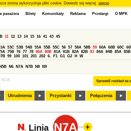
sza strona wykorzystuje pliki cookie. Dowiedz się więcej.
więcej
a pasażera
Bilety
Komunikaty
Reklama
Przetargi
O MPK
0B
11
12
13
14
15
16
41
43
45
53A
53C
53B
54B
55A
55B
55C
56
57
58A
58B
59
60A
60B
60C
60
75A
75B
76
77
78
80A
80B
81A
81B
82A
82B
83
84A
84B
85A
85B
97B
99
100
101
201
202
6.
F1
G1
G2
H
W
N5B
N6
N7A
N7B
N8
N9
a N7A
Sprawdź rozkład na d
Utrudnienia
Przystanki
Połączenia
N7A
Linia