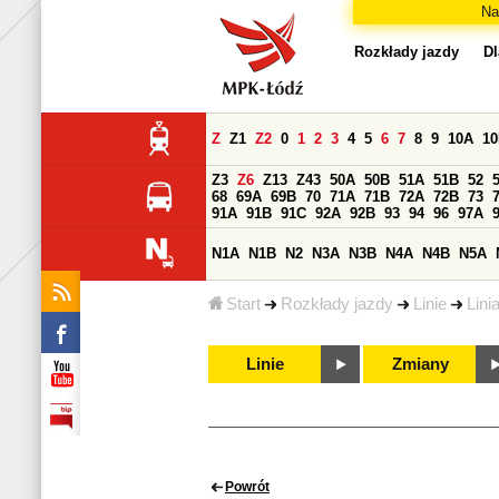
Na
Rozkłady jazdy
Dl
Z
Z1
Z2
0
1
2
3
4
5
6
7
8
9
10A
1
Z3
Z6
Z13
Z43
50A
50B
51A
51B
52
68
69A
69B
70
71A
71B
72A
72B
73
91A
91B
91C
92A
92B
93
94
96
97A
N1A
N1B
N2
N3A
N3B
N4A
N4B
N5A
Start
Rozkłady jazdy
Linie
Lini
Linie
Zmiany
Powrót