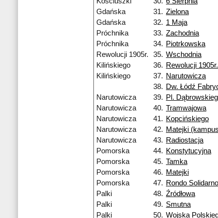
Kościuszki
30.
6 Sierpnia
Gdańska
31.
Zielona
Gdańska
32.
1 Maja
Próchnika
33.
Zachodnia
Próchnika
34.
Piotrkowska
Rewolucji 1905r.
35.
Wschodnia
Kilińskiego
36.
Rewolucji 1905r.
Kilińskiego
37.
Narutowicza
38.
Dw. Łódź Fabry
Narutowicza
39.
Pl. Dąbrowskie
Narutowicza
40.
Tramwajowa
Narutowicza
41.
Kopcińskiego
Narutowicza
42.
Matejki (kampu
Narutowicza
43.
Radiostacja
Pomorska
44.
Konstytucyjna
Pomorska
45.
Tamka
Pomorska
46.
Matejki
Pomorska
47.
Rondo Solidarno
Palki
48.
Źródłowa
Palki
49.
Smutna
Palki
50.
Wojska Polskie