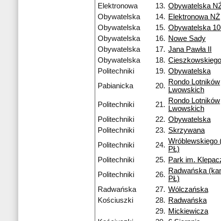
Elektronowa
13.
Obywatelska N
Obywatelska
14.
Elektronowa NŻ
Obywatelska
15.
Obywatelska 10
Obywatelska
16.
Nowe Sady
Obywatelska
17.
Jana Pawła II
Obywatelska
18.
Cieszkowskieg
Politechniki
19.
Obywatelska
Rondo Lotników
Pabianicka
20.
Lwowskich
Rondo Lotników
Politechniki
21.
Lwowskich
Politechniki
22.
Obywatelska
Politechniki
23.
Skrzywana
Wróblewskiego
Politechniki
24.
PŁ)
Politechniki
25.
Park im. Klepa
Radwańska (k
Politechniki
26.
PŁ)
Radwańska
27.
Wólczańska
Kościuszki
28.
Radwańska
29.
Mickiewicza