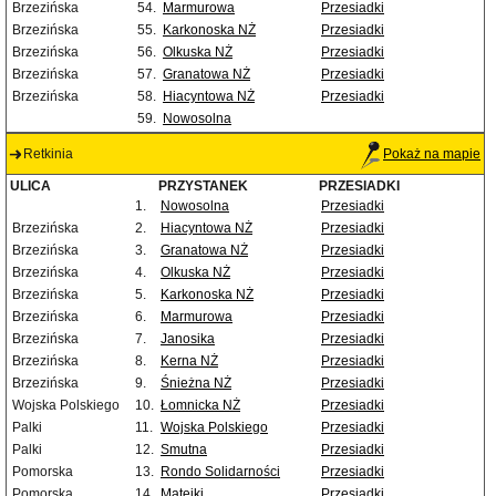
Brzezińska
54.
Marmurowa
Przesiadki
Brzezińska
55.
Karkonoska NŻ
Przesiadki
Brzezińska
56.
Olkuska NŻ
Przesiadki
Brzezińska
57.
Granatowa NŻ
Przesiadki
Brzezińska
58.
Hiacyntowa NŻ
Przesiadki
59.
Nowosolna
Retkinia
Pokaż na mapie
ULICA
PRZYSTANEK
PRZESIADKI
1.
Nowosolna
Przesiadki
Brzezińska
2.
Hiacyntowa NŻ
Przesiadki
Brzezińska
3.
Granatowa NŻ
Przesiadki
Brzezińska
4.
Olkuska NŻ
Przesiadki
Brzezińska
5.
Karkonoska NŻ
Przesiadki
Brzezińska
6.
Marmurowa
Przesiadki
Brzezińska
7.
Janosika
Przesiadki
Brzezińska
8.
Kerna NŻ
Przesiadki
Brzezińska
9.
Śnieżna NŻ
Przesiadki
Wojska Polskiego
10.
Łomnicka NŻ
Przesiadki
Palki
11.
Wojska Polskiego
Przesiadki
Palki
12.
Smutna
Przesiadki
Pomorska
13.
Rondo Solidarności
Przesiadki
Pomorska
14.
Matejki
Przesiadki