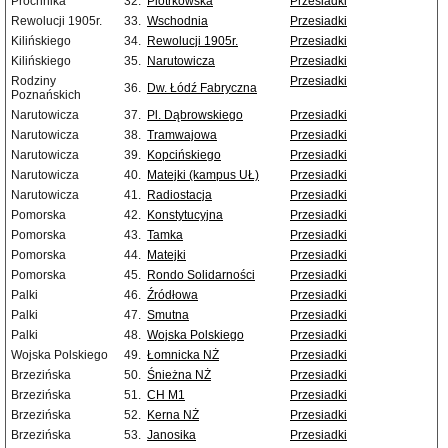
Próchnika
32.
Piotrkowska
Przesiadki
Rewolucji 1905r.
33.
Wschodnia
Przesiadki
Kilińskiego
34.
Rewolucji 1905r.
Przesiadki
Kilińskiego
35.
Narutowicza
Przesiadki
Rodziny
Przesiadki
36.
Dw. Łódź Fabryczna
Poznańskich
Narutowicza
37.
Pl. Dąbrowskiego
Przesiadki
Narutowicza
38.
Tramwajowa
Przesiadki
Narutowicza
39.
Kopcińskiego
Przesiadki
Narutowicza
40.
Matejki (kampus UŁ)
Przesiadki
Narutowicza
41.
Radiostacja
Przesiadki
Pomorska
42.
Konstytucyjna
Przesiadki
Pomorska
43.
Tamka
Przesiadki
Pomorska
44.
Matejki
Przesiadki
Pomorska
45.
Rondo Solidarności
Przesiadki
Palki
46.
Źródłowa
Przesiadki
Palki
47.
Smutna
Przesiadki
Palki
48.
Wojska Polskiego
Przesiadki
Wojska Polskiego
49.
Łomnicka NŻ
Przesiadki
Brzezińska
50.
Śnieżna NŻ
Przesiadki
Brzezińska
51.
CH M1
Przesiadki
Brzezińska
52.
Kerna NŻ
Przesiadki
Brzezińska
53.
Janosika
Przesiadki