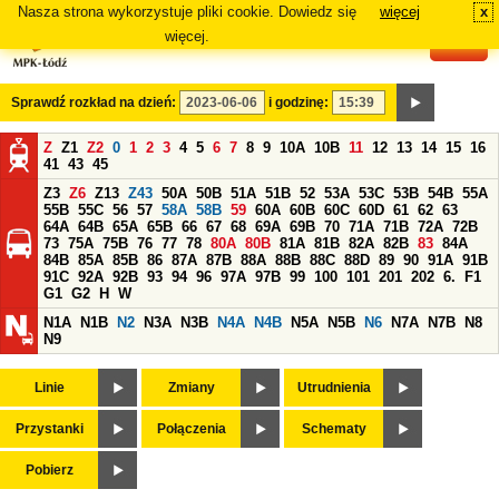
Nasza strona wykorzystuje pliki cookie. Dowiedz się
więcej
x
#
więcej.
Sprawdź rozkład na dzień:
i godzinę:
Z
Z1
Z2
0
1
2
3
4
5
6
7
8
9
10A
10B
11
12
13
14
15
16
41
43
45
Z3
Z6
Z13
Z43
50A
50B
51A
51B
52
53A
53C
53B
54B
55A
55B
55C
56
57
58A
58B
59
60A
60B
60C
60D
61
62
63
64A
64B
65A
65B
66
67
68
69A
69B
70
71A
71B
72A
72B
73
75A
75B
76
77
78
80A
80B
81A
81B
82A
82B
83
84A
84B
85A
85B
86
87A
87B
88A
88B
88C
88D
89
90
91A
91B
91C
92A
92B
93
94
96
97A
97B
99
100
101
201
202
6.
F1
G1
G2
H
W
N1A
N1B
N2
N3A
N3B
N4A
N4B
N5A
N5B
N6
N7A
N7B
N8
N9
Linie
Zmiany
Utrudnienia
Przystanki
Połączenia
Schematy
Pobierz