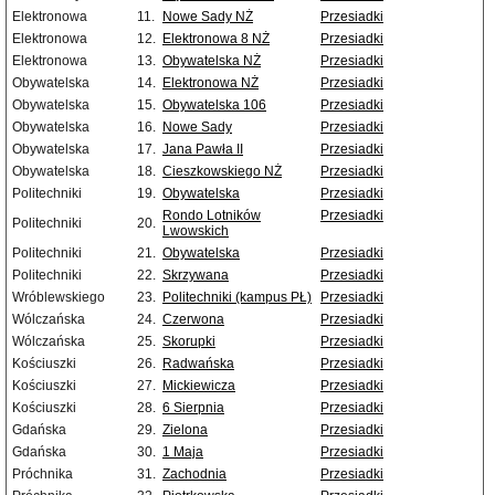
Elektronowa
11.
Nowe Sady NŻ
Przesiadki
Elektronowa
12.
Elektronowa 8 NŻ
Przesiadki
Elektronowa
13.
Obywatelska NŻ
Przesiadki
Obywatelska
14.
Elektronowa NŻ
Przesiadki
Obywatelska
15.
Obywatelska 106
Przesiadki
Obywatelska
16.
Nowe Sady
Przesiadki
Obywatelska
17.
Jana Pawła II
Przesiadki
Obywatelska
18.
Cieszkowskiego NŻ
Przesiadki
Politechniki
19.
Obywatelska
Przesiadki
Rondo Lotników
Przesiadki
Politechniki
20.
Lwowskich
Politechniki
21.
Obywatelska
Przesiadki
Politechniki
22.
Skrzywana
Przesiadki
Wróblewskiego
23.
Politechniki (kampus PŁ)
Przesiadki
Wólczańska
24.
Czerwona
Przesiadki
Wólczańska
25.
Skorupki
Przesiadki
Kościuszki
26.
Radwańska
Przesiadki
Kościuszki
27.
Mickiewicza
Przesiadki
Kościuszki
28.
6 Sierpnia
Przesiadki
Gdańska
29.
Zielona
Przesiadki
Gdańska
30.
1 Maja
Przesiadki
Próchnika
31.
Zachodnia
Przesiadki