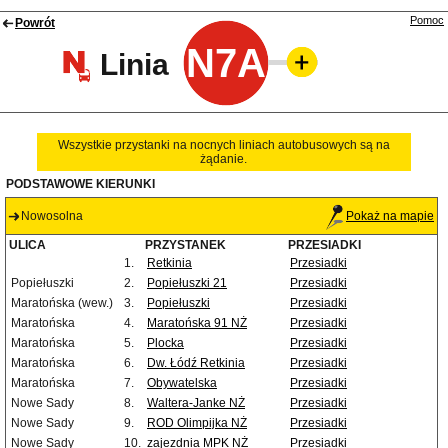
Pomoc
Powrót
N7A
Linia
Wszystkie przystanki na nocnych liniach autobusowych są na
żądanie.
PODSTAWOWE KIERUNKI
Nowosolna
Pokaż na mapie
ULICA
PRZYSTANEK
PRZESIADKI
1.
Retkinia
Przesiadki
Popiełuszki
2.
Popiełuszki 21
Przesiadki
Maratońska (wew.)
3.
Popiełuszki
Przesiadki
Maratońska
4.
Maratońska 91 NŻ
Przesiadki
Maratońska
5.
Plocka
Przesiadki
Maratońska
6.
Dw. Łódź Retkinia
Przesiadki
Maratońska
7.
Obywatelska
Przesiadki
Nowe Sady
8.
Waltera-Janke NŻ
Przesiadki
Nowe Sady
9.
ROD Olimpijka NŻ
Przesiadki
Nowe Sady
10.
zajezdnia MPK NŻ
Przesiadki