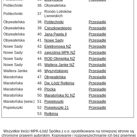
Politechniki
36.
Obywatelska
Rondo Lotników
Politechniki
37.
Lwowskich
Obywatelska
38.
Politechniki
Przesiadki
Obywatelska
39.
Cieszkowskiego
Przesiadki
Obywatelska
40.
Jana Pawła II
Przesiadki
Obywatelska
41.
Nowe Sady
Przesiadki
Nowe Sady
42.
Elektronowa NŻ
Przesiadki
Nowe Sady
43.
zajezdnia MPK NŻ
Przesiadki
Nowe Sady
44.
ROD Olimpijka NŻ
Przesiadki
Nowe Sady
45.
Waltera-Janke NŻ
Przesiadki
Waltera-Janke
46.
Wyszyńskiego
Przesiadki
Maratońska
47.
Obywatelska
Przesiadki
Maratońska
48.
Dw. Łódź Retkinia
Przesiadki
Maratońska
49.
Plocka
Przesiadki
Maratońska
50.
Maratońska 91 NŻ
Przesiadki
Maratońska (wew.)
51.
Popiełuszki
Przesiadki
Popiełuszki
52.
Popiełuszki 21
Przesiadki
53.
Retkinia
Wszystkie treści MPK-Łódź Spółka z o.o. opublikowane na niniejszej stronie są
chronione prawem autorskim. Kopiowanie i rozpowszechnianie ich bez pisemnej