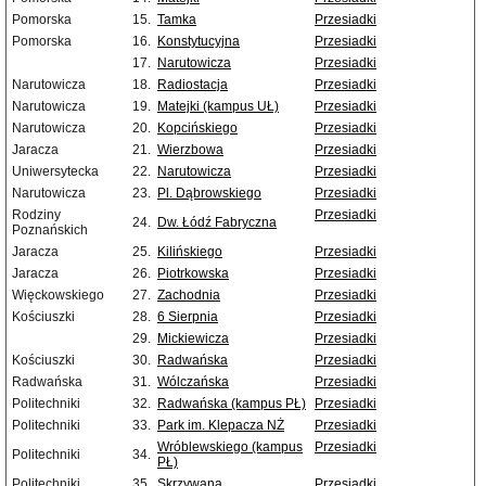
Pomorska
15.
Tamka
Przesiadki
Pomorska
16.
Konstytucyjna
Przesiadki
17.
Narutowicza
Przesiadki
Narutowicza
18.
Radiostacja
Przesiadki
Narutowicza
19.
Matejki (kampus UŁ)
Przesiadki
Narutowicza
20.
Kopcińskiego
Przesiadki
Jaracza
21.
Wierzbowa
Przesiadki
Uniwersytecka
22.
Narutowicza
Przesiadki
Narutowicza
23.
Pl. Dąbrowskiego
Przesiadki
Rodziny
Przesiadki
24.
Dw. Łódź Fabryczna
Poznańskich
Jaracza
25.
Kilińskiego
Przesiadki
Jaracza
26.
Piotrkowska
Przesiadki
Więckowskiego
27.
Zachodnia
Przesiadki
Kościuszki
28.
6 Sierpnia
Przesiadki
29.
Mickiewicza
Przesiadki
Kościuszki
30.
Radwańska
Przesiadki
Radwańska
31.
Wólczańska
Przesiadki
Politechniki
32.
Radwańska (kampus PŁ)
Przesiadki
Politechniki
33.
Park im. Klepacza NŻ
Przesiadki
Wróblewskiego (kampus
Przesiadki
Politechniki
34.
PŁ)
Politechniki
35.
Skrzywana
Przesiadki