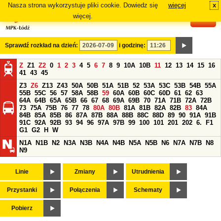
Nasza strona wykorzystuje pliki cookie. Dowiedz się
więcej
x
#
więcej.
Sprawdź rozkład na dzień:
i godzinę:
Z
Z1
Z2
0
1
2
3
4
5
6
7
8
9
10A
10B
11
12
13
14
15
16
41
43
45
Z3
Z6
Z13
Z43
50A
50B
51A
51B
52
53A
53C
53B
54B
55A
55B
55C
56
57
58A
58B
59
60A
60B
60C
60D
61
62
63
64A
64B
65A
65B
66
67
68
69A
69B
70
71A
71B
72A
72B
73
75A
75B
76
77
78
80A
80B
81A
81B
82A
82B
83
84A
84B
85A
85B
86
87A
87B
88A
88B
88C
88D
89
90
91A
91B
91C
92A
92B
93
94
96
97A
97B
99
100
101
201
202
6.
F1
G1
G2
H
W
N1A
N1B
N2
N3A
N3B
N4A
N4B
N5A
N5B
N6
N7A
N7B
N8
N9
Linie
Zmiany
Utrudnienia
Przystanki
Połączenia
Schematy
Pobierz