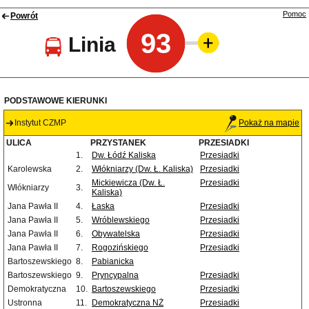
Pomoc
Powrót
93
Linia
PODSTAWOWE KIERUNKI
Instytut CZMP
Pokaż na mapie
ULICA
PRZYSTANEK
PRZESIADKI
1.
Dw. Łódź Kaliska
Przesiadki
Karolewska
2.
Włókniarzy (Dw. Ł. Kaliska)
Przesiadki
Mickiewicza (Dw. Ł.
Przesiadki
Włókniarzy
3.
Kaliska)
Jana Pawła II
4.
Łaska
Przesiadki
Jana Pawła II
5.
Wróblewskiego
Przesiadki
Jana Pawła II
6.
Obywatelska
Przesiadki
Jana Pawła II
7.
Rogozińskiego
Przesiadki
Bartoszewskiego
8.
Pabianicka
Bartoszewskiego
9.
Pryncypalna
Przesiadki
Demokratyczna
10.
Bartoszewskiego
Przesiadki
Ustronna
11.
Demokratyczna NŻ
Przesiadki