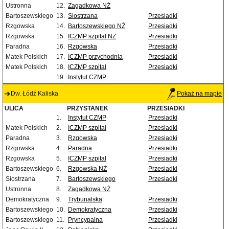
Ustronna
12.
Zagadkowa NŻ
Bartoszewskiego
13.
Siostrzana
Przesiadki
Rzgowska
14.
Bartoszewskiego NŻ
Przesiadki
Rzgowska
15.
ICZMP szpital NŻ
Przesiadki
Paradna
16.
Rzgowska
Przesiadki
Matek Polskich
17.
ICZMP przychodnia
Przesiadki
Matek Polskich
18.
ICZMP szpital
Przesiadki
19.
Instytut CZMP
Dw. Łódź Kaliska
Pokaż na mapie
ULICA
PRZYSTANEK
PRZESIADKI
1.
Instytut CZMP
Przesiadki
Matek Polskich
2.
ICZMP szpital
Przesiadki
Paradna
3.
Rzgowska
Przesiadki
Rzgowska
4.
Paradna
Przesiadki
Rzgowska
5.
ICZMP szpital
Przesiadki
Bartoszewskiego
6.
Rzgowska NŻ
Przesiadki
Siostrzana
7.
Bartoszewskiego
Przesiadki
Ustronna
8.
Zagadkowa NŻ
Demokratyczna
9.
Trybunalska
Przesiadki
Bartoszewskiego
10.
Demokratyczna
Przesiadki
Bartoszewskiego
11.
Pryncypalna
Przesiadki